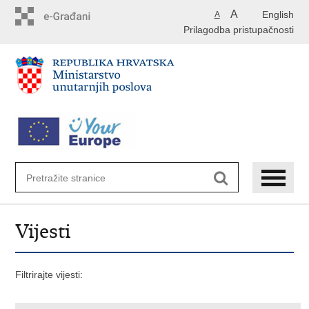
Preskoči
A
English
A
na
Prilagodba pristupačnosti
glavni
sadržaj
Vijesti
Filtrirajte vijesti: