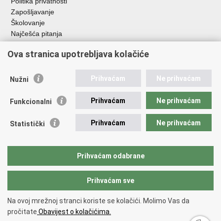
Politika privatnosti
Zapošljavanje
Školovanje
Najčešća pitanja
Ova stranica upotrebljava kolačiće
Važne poveznice
Aplikacije
Prihvaćam
Ne prihvaćam
Nužni
EMN Nacionalna kontaktna točka za Republiku Hrvatsku
Policijske uprave
Prihvaćam
Ne prihvaćam
Funkcionalni
Policijska akademija
Muzej policije
Prihvaćam
Ne prihvaćam
Statistički
Zaklada policijske solidarnosti
Sindikati
Udruge
Prihvaćam odabrane
Dom zdravlja MUP-a
Prihvaćam sve
Povratak na vrh
Na ovoj mrežnoj stranci koriste se kolačići. Molimo Vas da
Copyright © 2026 Ministarstvo unutarnjih poslova Republike Hrvatske.
pročitate
Obavijest o kolačićima.
Uvjeti korištenja
.
Izjava o pristupačnosti
.