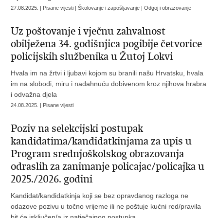
27.08.2025. | Pisane vijesti | Školovanje i zapošljavanje | Odgoj i obrazovanje
Uz poštovanje i vječnu zahvalnost
obilježena 34. godišnjica pogibije četvorice
policijskih službenika u Žutoj Lokvi
Hvala im na žrtvi i ljubavi kojom su branili našu Hrvatsku, hvala
im na slobodi, miru i nadahnuću dobivenom kroz njihova hrabra
i odvažna djela
24.08.2025. | Pisane vijesti
Poziv na selekcijski postupak
kandidatima/kandidatkinjama za upis u
Program srednjoškolskog obrazovanja
odraslih za zanimanje policajac/policajka u
2025./2026. godini
Kandidat/kandidatkinja koji se bez opravdanog razloga ne
odazove pozivu u točno vrijeme ili ne poštuje kućni red/pravila
bit će isključen/a iz natječajnog postupka