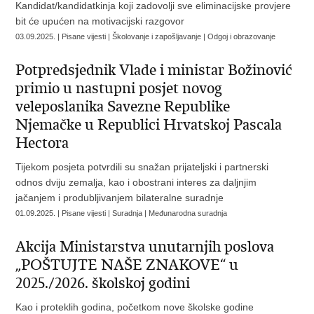
Kandidat/kandidatkinja koji zadovolji sve eliminacijske provjere
bit će upućen na motivacijski razgovor
03.09.2025. | Pisane vijesti | Školovanje i zapošljavanje | Odgoj i obrazovanje
Potpredsjednik Vlade i ministar Božinović
primio u nastupni posjet novog
veleposlanika Savezne Republike
Njemačke u Republici Hrvatskoj Pascala
Hectora
Tijekom posjeta potvrdili su snažan prijateljski i partnerski
odnos dviju zemalja, kao i obostrani interes za daljnjim
jačanjem i produbljivanjem bilateralne suradnje
01.09.2025. | Pisane vijesti | Suradnja | Međunarodna suradnja
Akcija Ministarstva unutarnjih poslova
„POŠTUJTE NAŠE ZNAKOVE“ u
2025./2026. školskoj godini
Kao i proteklih godina, početkom nove školske godine