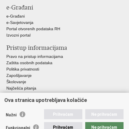
e-Građani
e-Građani
e-Savjetovanja
Portal otvorenih podataka RH
Izvozni portal
Pristup informacijama
Pravo na pristup informacijama
Zaštita osobnih podataka
Politika privatnosti
Zapošljavanje
Školovanje
Najčešća pitanja
Ova stranica upotrebljava kolačiće
Važne poveznice
Aplikacije
Prihvaćam
Ne prihvaćam
Nužni
EMN Nacionalna kontaktna točka za Republiku Hrvatsku
Policijske uprave
Prihvaćam
Ne prihvaćam
Funkcionalni
Policijska akademija