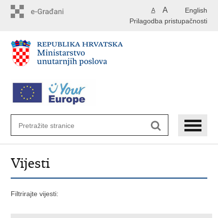
Preskoči
A
English
A
na
Prilagodba pristupačnosti
glavni
sadržaj
Vijesti
Filtrirajte vijesti: