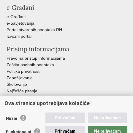
e-Građani
e-Građani
e-Savjetovanja
Portal otvorenih podataka RH
Izvozni portal
Pristup informacijama
Pravo na pristup informacijama
Zaštita osobnih podataka
Politika privatnosti
Zapošljavanje
Školovanje
Najčešća pitanja
Ova stranica upotrebljava kolačiće
Važne poveznice
Aplikacije
Prihvaćam
Ne prihvaćam
Nužni
EMN Nacionalna kontaktna točka za Republiku Hrvatsku
Policijske uprave
Prihvaćam
Ne prihvaćam
Funkcionalni
Policijska akademija