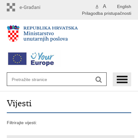
Preskoči
A
English
A
na
Prilagodba pristupačnosti
glavni
sadržaj
Vijesti
Filtrirajte vijesti: