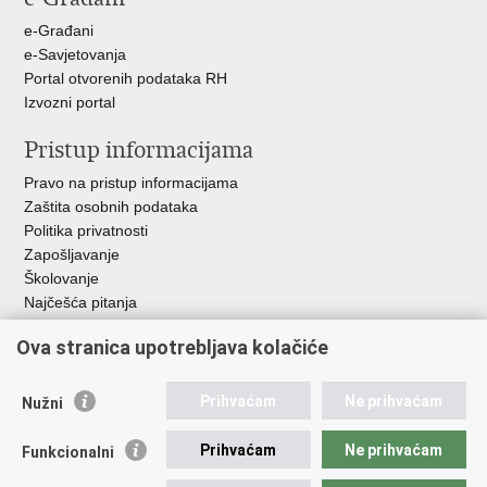
e-Građani
e-Savjetovanja
Portal otvorenih podataka RH
Izvozni portal
Pristup informacijama
Pravo na pristup informacijama
Zaštita osobnih podataka
Politika privatnosti
Zapošljavanje
Školovanje
Najčešća pitanja
Ova stranica upotrebljava kolačiće
Važne poveznice
Aplikacije
Prihvaćam
Ne prihvaćam
Nužni
EMN Nacionalna kontaktna točka za Republiku Hrvatsku
Policijske uprave
Prihvaćam
Ne prihvaćam
Funkcionalni
Policijska akademija
Muzej policije