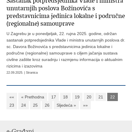
Sastanak potpredsjednika Vlade i ministra
unutarnjih poslova Božinovića s
predstavnicima jedinica lokalne i područne
(regionalne) samouprave
U Zagrebu je u ponedjeljak, 22. rujna 2025. godine, održan
sastanak potpredsjednika Vlade i ministra unutarnjih poslova dr.
sc. Davora Božinovića s predstavnicima jedinica lokalne i
područne (regionalne) samouprave s ciljem jačanja sustava
civilne zaštite kroz suradnju i razmjenu informacija o aktualnim
rizicima i izazovima
22.09.2025. | Stranica
««
« Prethodna
17
18
19
20
21
22
23
24
25
26
Sljedeća »
»»
e-Građani