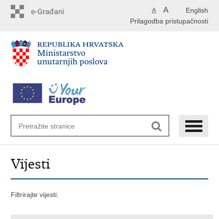
Preskoči
A
English
A
na
Prilagodba pristupačnosti
glavni
sadržaj
Vijesti
Filtrirajte vijesti: