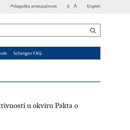
A
Prilagodba pristupačnosti
English
A
vole
Schengen FAQ
tivnosti u okviru Pakta o