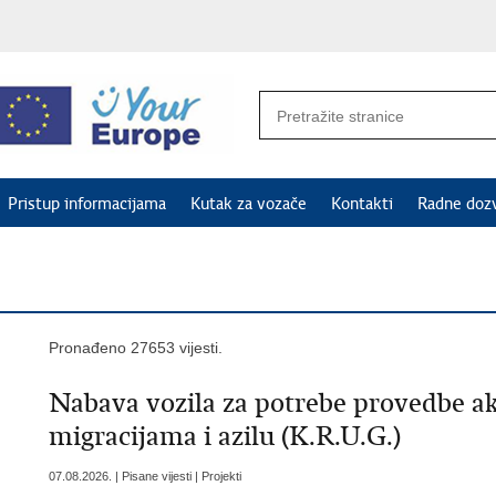
Pristup informacijama
Kutak za vozače
Kontakti
Radne doz
Pronađeno 27653 vijesti.
Nabava vozila za potrebe provedbe ak
migracijama i azilu (K.R.U.G.)
07.08.2026. | Pisane vijesti | Projekti