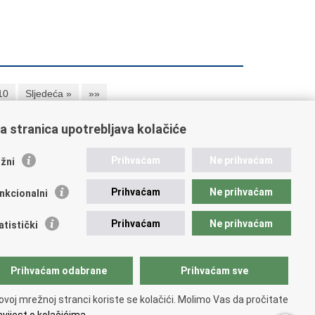
10
Sljedeća »
»»
a stranica upotrebljava kolačiće
ažne poveznice
Prihvaćam
Ne prihvaćam
žni
ikacije
Prihvaćam
Ne prihvaćam
nkcionalni
 Nacionalna kontaktna točka za Republiku Hrvatsku
icijske uprave
Prihvaćam
Ne prihvaćam
atistički
icijska akademija
ej policije
lada policijske solidarnosti
Prihvaćam odabrane
Prihvaćam sve
dikati
ruge
ovoj mrežnoj stranci koriste se kolačići. Molimo Vas da pročitate
 zdravlja MUP-a