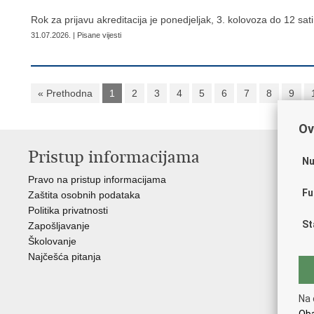
Rok za prijavu akreditacija je ponedjeljak, 3. kolovoza do 12 sati
31.07.2026. | Pisane vijesti
« Prethodna
1
2
3
4
5
6
7
8
9
Ov
Pristup informacijama
V
Nu
Pravo na pristup informacijama
Apl
Fu
Zaštita osobnih podataka
EMN
Politika privatnosti
Pol
St
Zapošljavanje
Pol
Školovanje
Muz
Najčešća pitanja
Zak
Sin
Ud
Na 
Dom