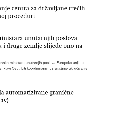
anje centra za državljane trećih
noj proceduri
inistara unutarnjih poslova
 i druge zemlje slijede ono na
stanka ministara unutarnjih poslova Europske unije u
lavi Ceuti biti koordiniraniji, uz snažnije uključivanje
ja automatizirane granične
av)