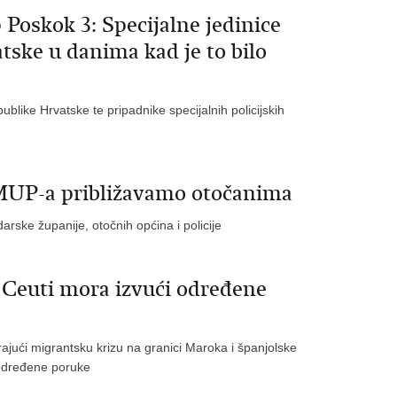
 Poskok 3: Specijalne jedinice
atske u danima kad je to bilo
blike Hrvatske te pripadnike specijalnih policijskih
 MUP-a približavamo otočanima
arske županije, otočnih općina i policije
u Ceuti mora izvući određene
rajući migrantsku krizu na granici Maroka i španjolske
i određene poruke