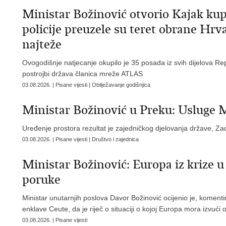
Ministar Božinović otvorio Kajak kup
policije preuzele su teret obrane Hrv
najteže
Ovogodišnje natjecanje okupilo je 35 posada iz svih dijelova Repu
postrojbi država članica mreže ATLAS
03.08.2026. | Pisane vijesti | Obilježavanje godišnjica
Ministar Božinović u Preku: Usluge
Uređenje prostora rezultat je zajedničkog djelovanja države, Zad
03.08.2026. | Pisane vijesti | Društvo i zajednica
Ministar Božinović: Europa iz krize 
poruke
Ministar unutarnjih poslova Davor Božinović ocijenio je, komenti
enklave Ceute, da je riječ o situaciji o kojoj Europa mora izvuć
03.08.2026. | Pisane vijesti