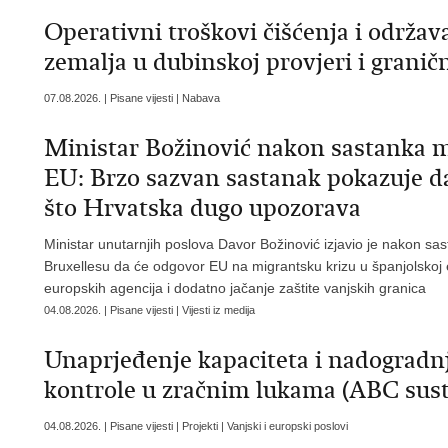
Operativni troškovi čišćenja i održav
zemalja u dubinskoj provjeri i granič
07.08.2026. | Pisane vijesti | Nabava
Ministar Božinović nakon sastanka m
EU: Brzo sazvan sastanak pokazuje da
što Hrvatska dugo upozorava
Ministar unutarnjih poslova Davor Božinović izjavio je nakon sa
Bruxellesu da će odgovor EU na migrantsku krizu u španjolskoj enk
europskih agencija i dodatno jačanje zaštite vanjskih granica
04.08.2026. | Pisane vijesti | Vijesti iz medija
Unaprjeđenje kapaciteta i nadogradn
kontrole u zračnim lukama (ABC sust
04.08.2026. | Pisane vijesti | Projekti | Vanjski i europski poslovi