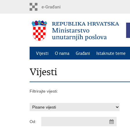
Preskoči
na
glavni
sadržaj
Vijesti
O nama
Građani
Istaknute teme
Vijesti
Filtrirajte vijesti:
Od: