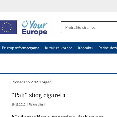
Pristup informacijama
Kutak za vozače
Kontakti
Radne doz
Pronađeno 27651 vijesti.
''Pali'' zbog cigareta
18.11.2010. | Pisane vijesti