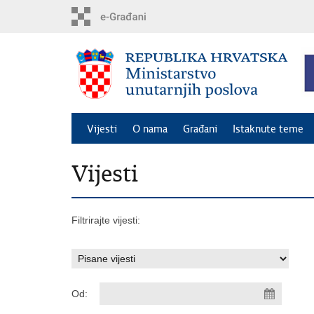
Preskoči
na
glavni
sadržaj
Vijesti
O nama
Građani
Istaknute teme
Vijesti
Filtrirajte vijesti:
Od: