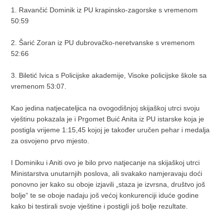
1. Ravančić Dominik iz PU krapinsko-zagorske s vremenom
50:59
2. Šarić Zoran iz PU dubrovačko-neretvanske s vremenom
52:66
3. Biletić Ivica s Policijske akademije, Visoke policijske škole sa
vremenom 53:07.
Kao jedina natjecateljica na ovogodišnjoj skijaškoj utrci svoju
vještinu pokazala je i Prgomet Buić Anita iz PU istarske koja je
postigla vrijeme 1:15,45 kojoj je također uručen pehar i medalja
za osvojeno prvo mjesto.
I Dominiku i Aniti ovo je bilo prvo natjecanje na skijaškoj utrci
Ministarstva unutarnjih poslova, ali svakako namjeravaju doći
ponovno jer kako su oboje izjavili „staza je izvrsna, društvo još
bolje“ te se oboje nadaju još većoj konkurenciji iduće godine
kako bi testirali svoje vještine i postigli još bolje rezultate.