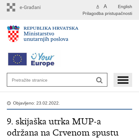
Preskoči
A
English
A
na
Prilagodba pristupačnosti
glavni
sadržaj
Objavljeno: 23.02.2022.
9. skijaška utrka MUP-a
održana na Crvenom spustu