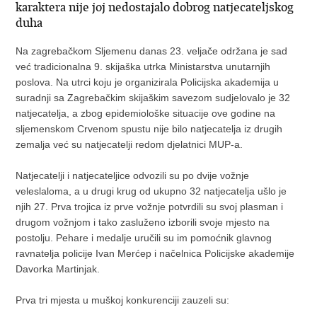
karaktera nije joj nedostajalo dobrog natjecateljskog
duha
Na zagrebačkom Sljemenu danas 23. veljače održana je sad
već tradicionalna 9. skijaška utrka Ministarstva unutarnjih
poslova. Na utrci koju je organizirala Policijska akademija u
suradnji sa Zagrebačkim skijaškim savezom sudjelovalo je 32
natjecatelja, a zbog epidemiološke situacije ove godine na
sljemenskom Crvenom spustu nije bilo natjecatelja iz drugih
zemalja već su natjecatelji redom djelatnici MUP-a.
Natjecatelji i natjecateljice odvozili su po dvije vožnje
veleslaloma, a u drugi krug od ukupno 32 natjecatelja ušlo je
njih 27. Prva trojica iz prve vožnje potvrdili su svoj plasman i
drugom vožnjom i tako zasluženo izborili svoje mjesto na
postolju. Pehare i medalje uručili su im pomoćnik glavnog
ravnatelja policije Ivan Merćep i načelnica Policijske akademije
Davorka Martinjak.
Prva tri mjesta u muškoj konkurenciji zauzeli su: