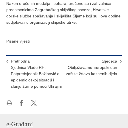
Nakon uručenih medalja i pehara, uručene su i zahvalnice
predstavnicima Zagrebačkog skijaškog saveza, Hrvatske
gorske službe spašavanja i skijališta Sljeme koji su i ove godine
sudjelovali u organizaciji skijaške utrke.
Pisane vijesti
Prethodna
Sljedeća
Sjednica Vlade RH:
Obilježavamo Europski dan
Potpredsjednik Božinović o
zaštite žrtava kaznenih djela
epidemiološkoj situaciji i
slanju žurne pomoći Ukrajini
Ispiši
Podijeli
Podijeli
stranicu
na
na
Facebooku
X-
e-Građani
u