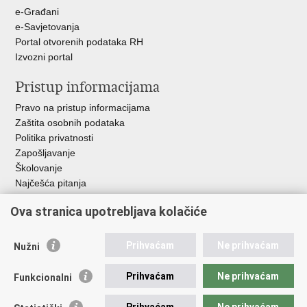
e-Građani
e-Savjetovanja
Portal otvorenih podataka RH
Izvozni portal
Pristup informacijama
Pravo na pristup informacijama
Zaštita osobnih podataka
Politika privatnosti
Zapošljavanje
Školovanje
Najčešća pitanja
Važne poveznice
Ova stranica upotrebljava kolačiće
Aplikacije
Prihvaćam
Ne prihvaćam
Nužni
EMN Nacionalna kontaktna točka za Republiku Hrvatsku
Policijske uprave
Prihvaćam
Ne prihvaćam
Funkcionalni
Policijska akademija
Muzej policije
Prihvaćam
Ne prihvaćam