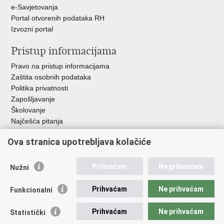
e-Savjetovanja
Portal otvorenih podataka RH
Izvozni portal
Pristup informacijama
Pravo na pristup informacijama
Zaštita osobnih podataka
Politika privatnosti
Zapošljavanje
Školovanje
Najčešća pitanja
Ova stranica upotrebljava kolačiće
Važne poveznice
Aplikacije
Prihvaćam
Ne prihvaćam
Nužni
EMN Nacionalna kontaktna točka za Republiku Hrvatsku
Policijske uprave
Prihvaćam
Ne prihvaćam
Funkcionalni
Policijska akademija
Muzej policije
Prihvaćam
Ne prihvaćam
Statistički
Zaklada policijske solidarnosti