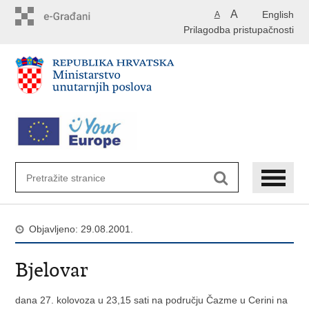
Preskoči
A
English
A
na
Prilagodba pristupačnosti
glavni
sadržaj
Objavljeno: 29.08.2001.
Bjelovar
dana 27. kolovoza u 23,15 sati na području Čazme u Cerini na