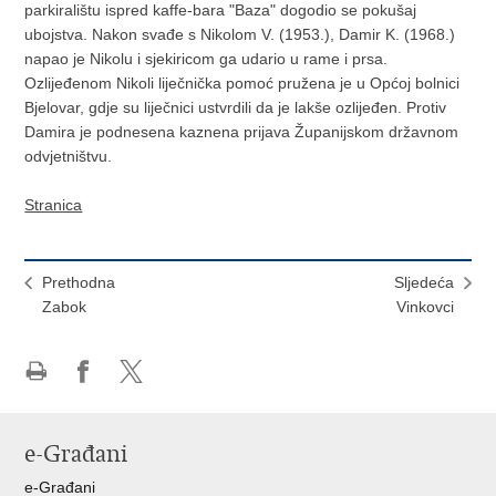
parkiralištu ispred kaffe-bara "Baza" dogodio se pokušaj
ubojstva. Nakon svađe s Nikolom V. (1953.), Damir K. (1968.)
napao je Nikolu i sjekiricom ga udario u rame i prsa.
Ozlijeđenom Nikoli liječnička pomoć pružena je u Općoj bolnici
Bjelovar, gdje su liječnici ustvrdili da je lakše ozlijeđen. Protiv
Damira je podnesena kaznena prijava Županijskom državnom
odvjetništvu.
Stranica
Prethodna
Sljedeća
Zabok
Vinkovci
Ispiši
Podijeli
Podijeli
stranicu
na
na
Facebooku
X-
e-Građani
u
e-Građani