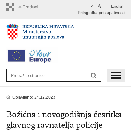
Preskoči
A
English
A
na
Prilagodba pristupačnosti
glavni
sadržaj
Objavljeno: 24.12.2023.
Božićna i novogodišnja čestitka
glavnog ravnatelja policije