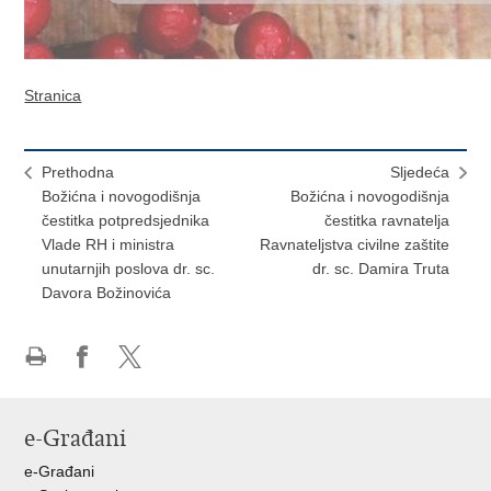
Stranica
Prethodna
Sljedeća
Božićna i novogodišnja
Božićna i novogodišnja
čestitka potpredsjednika
čestitka ravnatelja
Vlade RH i ministra
Ravnateljstva civilne zaštite
unutarnjih poslova dr. sc.
dr. sc. Damira Truta
Davora Božinovića
Ispiši
Podijeli
Podijeli
stranicu
na
na
Facebooku
X-
e-Građani
u
e-Građani