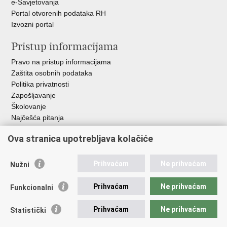
e-Savjetovanja
Portal otvorenih podataka RH
Izvozni portal
Pristup informacijama
Pravo na pristup informacijama
Zaštita osobnih podataka
Politika privatnosti
Zapošljavanje
Školovanje
Najčešća pitanja
Važne poveznice
Ova stranica upotrebljava kolačiće
Aplikacije
Prihvaćam
Ne prihvaćam
Nužni
EMN Nacionalna kontaktna točka za Republiku Hrvatsku
Policijske uprave
Prihvaćam
Ne prihvaćam
Funkcionalni
Policijska akademija
Muzej policije
Prihvaćam
Ne prihvaćam
Statistički
Zaklada policijske solidarnosti
Sindikati