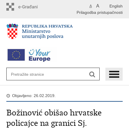
Preskoči
A
English
A
na
Prilagodba pristupačnosti
glavni
sadržaj
Objavljeno: 26.02.2019.
Božinović obišao hrvatske
policajce na granici Sj.