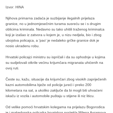
Izvor: HINA
Njihova primarna zadaća je suzbijanje ilegalnih prijelaza
granice, no u jednomjesečnim turama susreću se i s drugim
oblicima kriminala. Nedavno su tako uhitili traženog kriminalca
koji je izašao iz zatvora u kojem je, u nizu nedjela, bio i zbog
ubojstva policajca, a 'pao' je nedaleko grčke granice dok je
nosio ukradenu robu.
Hrvatski policajci ministru su ispričali i da su ophodnje u kojima
su sudjelovali otkrile većinu krijumčara migranata uhićenih na
ovoj ruti.
Česte su, kažu, situacije da krijumčari zbog visokih zapriječenih
kazni automobilima bježe od policije jureći i preko 200
kilometara na sat, a ukoliko zaključe da bi mogli biti uhvaćeni
iskaču iz vozila i automobile puštaju u stijene ili niz liticu.
Od velike pomoći hrvatskim kolegama na prijelazu Bogorodica
je i makedonska policajka hrvatskog porijekla Milena Avramova