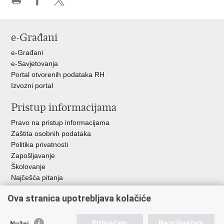
Ispiši
Podijeli
Podijeli
stranicu
na
na
Facebooku
X-
e-Građani
u
e-Građani
e-Savjetovanja
Portal otvorenih podataka RH
Izvozni portal
Pristup informacijama
Pravo na pristup informacijama
Zaštita osobnih podataka
Politika privatnosti
Zapošljavanje
Školovanje
Najčešća pitanja
Važne poveznice
Ova stranica upotrebljava kolačiće
Aplikacije
Prihvaćam
Ne prihvaćam