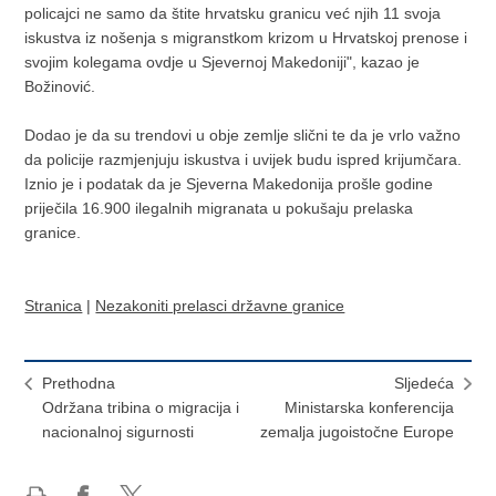
policajci ne samo da štite hrvatsku granicu već njih 11 svoja
iskustva iz nošenja s migranstkom krizom u Hrvatskoj prenose i
svojim kolegama ovdje u Sjevernoj Makedoniji", kazao je
Božinović.
Dodao je da su trendovi u obje zemlje slični te da je vrlo važno
da policije razmjenjuju iskustva i uvijek budu ispred krijumčara.
Iznio je i podatak da je Sjeverna Makedonija prošle godine
priječila 16.900 ilegalnih migranata u pokušaju prelaska
granice.
Stranica
|
Nezakoniti prelasci državne granice
Prethodna
Sljedeća
Održana tribina o migracija i
Ministarska konferencija
nacionalnoj sigurnosti
zemalja jugoistočne Europe