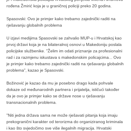
rođena Žmirić koja je u graničnoj policiji preko 20 godina.
Spasovski: Ovo je primjer kako trebamo zajednički raditi na
rješavanju globalnih problema
U izjavi medijima Spasovski se zahvalio MUP-u i Hrvatskoj kao
prvoj državi koja je na bilateralnoj osnovi u Makedoniju poslala
policijske službenike. "Želim im odati priznanje za profesionalni
rad i za razmjenu iskustava s makedonskim policajcima... Ovo
je primjer kako trebamo zajednički raditi na rješavanju globalnih
problema", kazao je Spasovski.
Božinović je kazao da mu je posebno drago kada pohvale
dokaze od međunarodnih partnera i prijatelja, ističući također
da je ovo je primjer kako se države nose u rješavanju
transnacionalnih problema.
"Niti jedna država sama ne može rješavati pitanja koja imaju
prekogranični karakter od terorizma do organiziranog kriminala
i kao što svjedočimo sve više ilegalnih migracija. Hrvatski