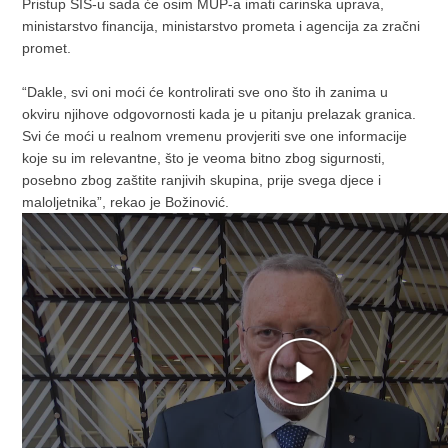
Pristup SIS-u sada će osim MUP-a imati carinska uprava,
ministarstvo financija, ministarstvo prometa i agencija za zračni
promet.
“Dakle, svi oni moći će kontrolirati sve ono što ih zanima u
okviru njihove odgovornosti kada je u pitanju prelazak granica.
Svi će moći u realnom vremenu provjeriti sve one informacije
koje su im relevantne, što je veoma bitno zbog sigurnosti,
posebno zbog zaštite ranjivih skupina, prije svega djece i
maloljetnika”, rekao je Božinović.