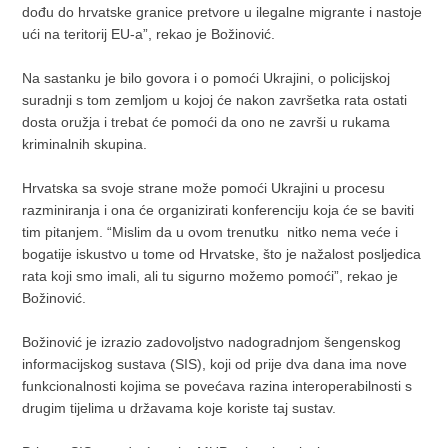
dođu do hrvatske granice pretvore u ilegalne migrante i nastoje
ući na teritorij EU-a”, rekao je Božinović.
Na sastanku je bilo govora i o pomoći Ukrajini, o policijskoj
suradnji s tom zemljom u kojoj će nakon završetka rata ostati
dosta oružja i trebat će pomoći da ono ne završi u rukama
kriminalnih skupina.
Hrvatska sa svoje strane može pomoći Ukrajini u procesu
razminiranja i ona će organizirati konferenciju koja će se baviti
tim pitanjem. “Mislim da u ovom trenutku nitko nema veće i
bogatije iskustvo u tome od Hrvatske, što je nažalost posljedica
rata koji smo imali, ali tu sigurno možemo pomoći”, rekao je
Božinović.
Božinović je izrazio zadovoljstvo nadogradnjom šengenskog
informacijskog sustava (SIS), koji od prije dva dana ima nove
funkcionalnosti kojima se povećava razina interoperabilnosti s
drugim tijelima u državama koje koriste taj sustav.