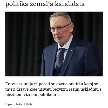
politika zemalja kandidata
Europska unija će početi sustavno pratiti u kojoj se
mjeri države koje uživaju bezvizni režim usklađuju s
njezinom viznom politikom
Vijest i foto: HINA