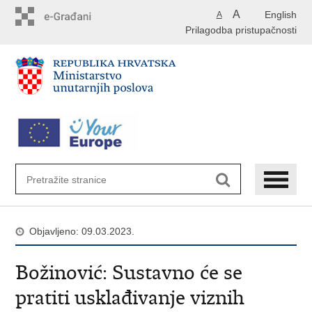
Preskoči
A
English
A
na
Prilagodba pristupačnosti
glavni
sadržaj
Objavljeno: 09.03.2023.
Božinović: Sustavno će se
pratiti usklađivanje viznih