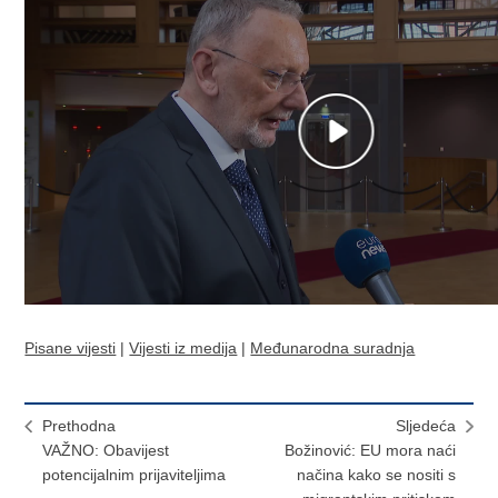
Pisane vijesti
|
Vijesti iz medija
|
Međunarodna suradnja
Prethodna
Sljedeća
VAŽNO: Obavijest
Božinović: EU mora naći
potencijalnim prijaviteljima
načina kako se nositi s