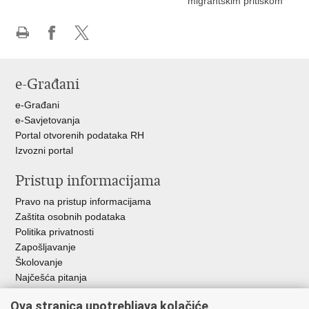
migrantskim pritiskom
Ispiši
Podijeli
Podijeli
stranicu
na
na
Facebooku
X-
e-Građani
u
e-Građani
e-Savjetovanja
Portal otvorenih podataka RH
Izvozni portal
Pristup informacijama
Pravo na pristup informacijama
Zaštita osobnih podataka
Politika privatnosti
Zapošljavanje
Školovanje
Najčešća pitanja
Važne poveznice
Ova stranica upotrebljava kolačiće