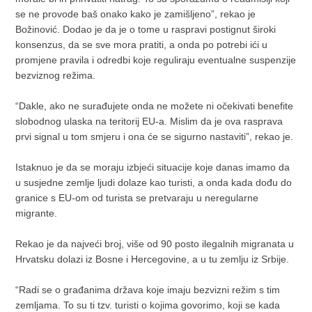
se ne provode baš onako kako je zamišljeno”, rekao je
Božinović. Dodao je da je o tome u raspravi postignut široki
konsenzus, da se sve mora pratiti, a onda po potrebi ići u
promjene pravila i odredbi koje reguliraju eventualne suspenzije
bezviznog režima.
“Dakle, ako ne surađujete onda ne možete ni očekivati benefite
slobodnog ulaska na teritorij EU-a. Mislim da je ova rasprava
prvi signal u tom smjeru i ona će se sigurno nastaviti”, rekao je.
Istaknuo je da se moraju izbjeći situacije koje danas imamo da
u susjedne zemlje ljudi dolaze kao turisti, a onda kada dođu do
granice s EU-om od turista se pretvaraju u neregularne
migrante.
Rekao je da najveći broj, više od 90 posto ilegalnih migranata u
Hrvatsku dolazi iz Bosne i Hercegovine, a u tu zemlju iz Srbije.
“Radi se o građanima država koje imaju bezvizni režim s tim
zemljama. To su ti tzv. turisti o kojima govorimo, koji se kada