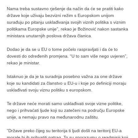
Nama treba sustavno rješenje da način da će se pratiti kako
države koje uživaju bezvizni režim s Europskom unijom
surađuju po pitanju usklađivanja svojih viznih politika s viznim
politikama Europske unije”, rekao je Božinović nakon sastanka
ministara unutarnjih poslova država članica.
Dodao je da se u EU o tome počelo raspravljati i da će to
dovesti do određenih promjena. “U to sam više nego uvjeren”,
rekao je ministar.
Istaknuo je da je ta suradnja posebno važna za one države
koje su kandidati za članstvo u EU-u i koje po definiciji moraju
usklađivati svoju viznu politiku s europskom.
Te države neće morati samo usklađivati svoje vizne politike,
nego i prihvaćati ljude koji su zatečeni na području Europske
unije, a nemaju pravo na međunarodnu zaštitu.
“Države preko čijeg su teritorija ti ljudi došli na teritorij EU-a
morale bi ih prihvatiti natrag. To su sporazumu o readmisiji koji