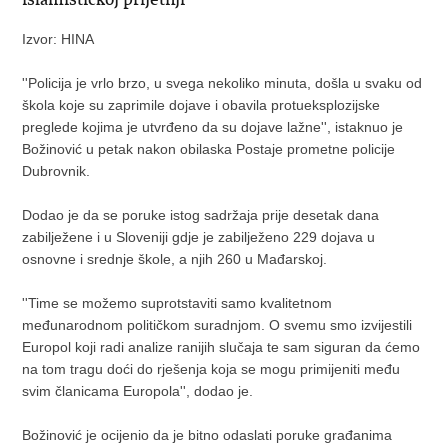
Izvor: HINA
''Policija je vrlo brzo, u svega nekoliko minuta, došla u svaku od
škola koje su zaprimile dojave i obavila protueksplozijske
preglede kojima je utvrđeno da su dojave lažne'', istaknuo je
Božinović u petak nakon obilaska Postaje prometne policije
Dubrovnik.
Dodao je da se poruke istog sadržaja prije desetak dana
zabilježene i u Sloveniji gdje je zabilježeno 229 dojava u
osnovne i srednje škole, a njih 260 u Mađarskoj.
''Time se možemo suprotstaviti samo kvalitetnom
međunarodnom političkom suradnjom. O svemu smo izvijestili
Europol koji radi analize ranijih slučaja te sam siguran da ćemo
na tom tragu doći do rješenja koja se mogu primijeniti među
svim članicama Europola'', dodao je.
Božinović je ocijenio da je bitno odaslati poruke građanima