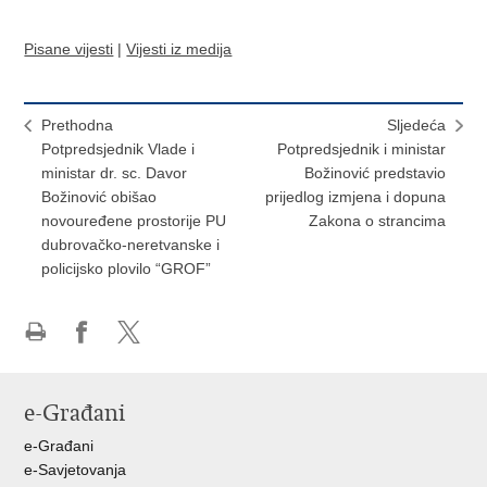
Pisane vijesti
|
Vijesti iz medija
Prethodna
Sljedeća
Potpredsjednik Vlade i
Potpredsjednik i ministar
ministar dr. sc. Davor
Božinović predstavio
Božinović obišao
prijedlog izmjena i dopuna
novouređene prostorije PU
Zakona o strancima
dubrovačko-neretvanske i
policijsko plovilo “GROF”
Ispiši
Podijeli
Podijeli
stranicu
na
na
Facebooku
X-
e-Građani
u
e-Građani
e-Savjetovanja