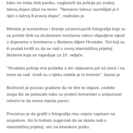
kako ne treba širiti paniku, naglasivši da policija po svakoj
takvoj dojavi izlazi na teren. ''Nemamo luksuz razmišljati je li
riječ o lažnoj ili pravoj dojavi'', nadodao je.
Ministar je komentirao i širenje uznemirujućih fotografija koje su
se počele širiti na društvenim mrežama nakon objavljene vijesti
o dojavama o bombama u školama diljem Hrvatske. Oni koji su
ih poslali tvrdili su da se radi o novoj islamističkoj prijetnji
školama koja se najavljuje za 10. veljače.
''Hrvatska policija ima podatke o tim objavama još od sinoć i na
tome se radi. Izvidi su u tijeku odakle je to krenulo'', kazao je.
Božinović je pozvao građane da ne šire te objave, osobito
stoga što se pokazalo kako su prateći komentari u potpunosti
netočni te da nema mjesta panici.
Precizirao je da grafiti s fotografija nisu uopće napisani na
arapskom, što bi trebalo sugerirati da se doista radi o
islamističkoj prijetnji, već na kineskom jeziku.