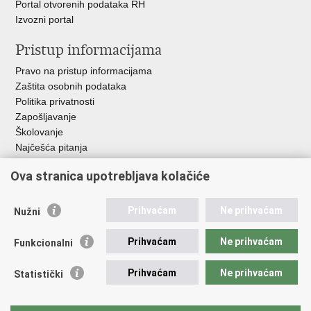
Portal otvorenih podataka RH
Izvozni portal
Pristup informacijama
Pravo na pristup informacijama
Zaštita osobnih podataka
Politika privatnosti
Zapošljavanje
Školovanje
Najčešća pitanja
Ova stranica upotrebljava kolačiće
Važne poveznice
Aplikacije
Prihvaćam
Ne prihvaćam
Nužni
EMN Nacionalna kontaktna točka za Republiku Hrvatsku
Policijske uprave
Prihvaćam
Ne prihvaćam
Funkcionalni
Policijska akademija
Muzej policije
Prihvaćam
Ne prihvaćam
Statistički
Zaklada policijske solidarnosti
Sindikati
Udruge