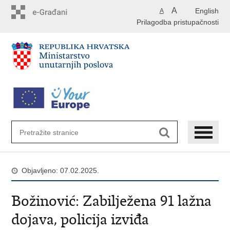
Preskoči
A
English
A
na
Prilagodba pristupačnosti
glavni
sadržaj
Objavljeno: 07.02.2025.
Božinović: Zabilježena 91 lažna
dojava, policija izviđa