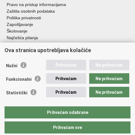
Pravo na pristup informacijama
Zaštita osobnih podataka
Politika privatnosti
Zapošljavanje
Školovanje
Najčešća pitanja
Važne poveznice
Ova stranica upotrebljava kolačiće
Aplikacije
Prihvaćam
Ne prihvaćam
Nužni
EMN Nacionalna kontaktna točka za Republiku Hrvatsku
Policijske uprave
Prihvaćam
Ne prihvaćam
Funkcionalni
Policijska akademija
Muzej policije
Prihvaćam
Ne prihvaćam
Statistički
Zaklada policijske solidarnosti
Sindikati
Udruge
Prihvaćam odabrane
Dom zdravlja MUP-a
Prihvaćam sve