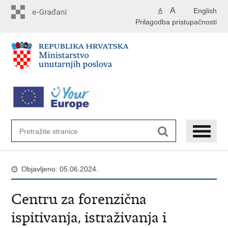
Preskoči
A
English
A
na
Prilagodba pristupačnosti
glavni
sadržaj
Objavljeno: 05.06.2024.
Centru za forenzična
ispitivanja, istraživanja i