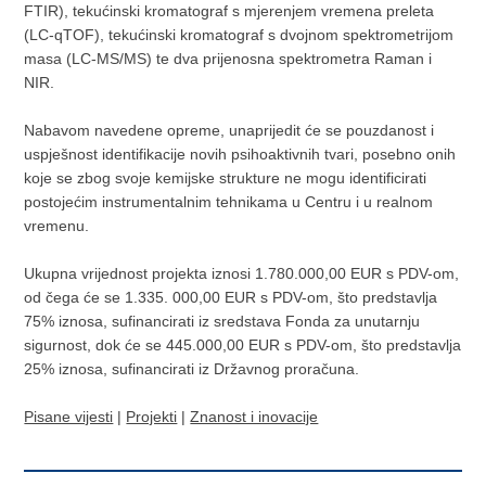
FTIR), tekućinski kromatograf s mjerenjem vremena preleta
(LC-qTOF), tekućinski kromatograf s dvojnom spektrometrijom
masa (LC-MS/MS) te dva prijenosna spektrometra Raman i
NIR.
Nabavom navedene opreme, unaprijedit će se pouzdanost i
uspješnost identifikacije novih psihoaktivnih tvari, posebno onih
koje se zbog svoje kemijske strukture ne mogu identificirati
postojećim instrumentalnim tehnikama u Centru i u realnom
vremenu.
Ukupna vrijednost projekta iznosi 1.780.000,00 EUR s PDV-om,
od čega će se 1.335. 000,00 EUR s PDV-om, što predstavlja
75% iznosa, sufinancirati iz sredstava Fonda za unutarnju
sigurnost, dok će se 445.000,00 EUR s PDV-om, što predstavlja
25% iznosa, sufinancirati iz Državnog proračuna.
Pisane vijesti
|
Projekti
|
Znanost i inovacije