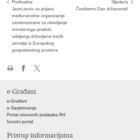
Prethodna
Sljedeća
Javni poziv za prijavu
Čestitamo Dan državnosti!
međunarodne organizacije
zainteresirane za obavljanje
monitoringa prisilnih
udaljenja državljana trećih
zemalja iz Europskog
gospodarskog prostora
Ispiši
Podijeli
Podijeli
stranicu
na
na
Facebooku
X-
e-Građani
u
e-Građani
e-Savjetovanja
Portal otvorenih podataka RH
Izvozni portal
Pristup informacijama