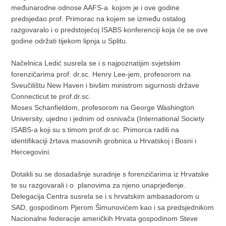
međunarodne odnose AAFS-a kojom je i ove godine
predsjedao prof. Primorac na kojem se između ostalog
razgovaralo i o predstojećoj ISABS konferenciji koja će se ove
godine održati tijekom lipnja u Splitu.
Načelnica Ledić susrela se i s najpoznatijim svjetskim
forenzičarima prof. dr.sc. Henry Lee-jem, profesorom na
Sveučilištu New Haven i bivšim ministrom sigurnosti države
Connecticut te prof.dr.sc.
Moses Schanfieldom, profesorom na George Washington
University, ujedno i jednim od osnivača (International Society
ISABS-a koji su s timom prof.dr.sc. Primorca radili na
identifikaciji žrtava masovnih grobnica u Hrvatskoj i Bosni i
Hercegovini.
Dotakli su se dosadašnje suradnje s forenzičarima iz Hrvatske
te su razgovarali i o planovima za njeno unaprjeđenje.
Delegacija Centra susrela se i s hrvatskim ambasadorom u
SAD, gospodinom Pjerom Šimunovićem kao i sa predsjednikom
Nacionalne federacije američkih Hrvata gospodinom Steve