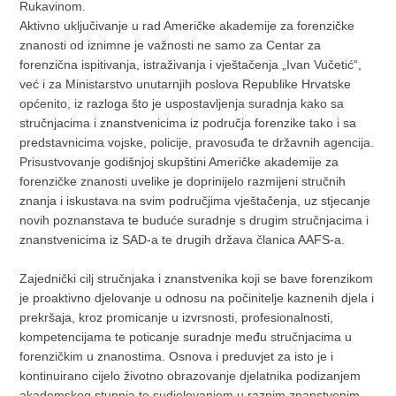
Rukavinom.
Aktivno uključivanje u rad Američke akademije za forenzičke
znanosti od iznimne je važnosti ne samo za Centar za
forenzična ispitivanja, istraživanja i vještačenja „Ivan Vučetić“,
već i za Ministarstvo unutarnjih poslova Republike Hrvatske
općenito, iz razloga što je uspostavljenja suradnja kako sa
stručnjacima i znanstvenicima iz područja forenzike tako i sa
predstavnicima vojske, policije, pravosuđa te državnih agencija.
Prisustvovanje godišnjoj skupštini Američke akademije za
forenzičke znanosti uvelike je doprinijelo razmijeni stručnih
znanja i iskustava na svim područjima vještačenja, uz stjecanje
novih poznanstava te buduće suradnje s drugim stručnjacima i
znanstvenicima iz SAD-a te drugih država članica AAFS-a.
Zajednički cilj stručnjaka i znanstvenika koji se bave forenzikom
je proaktivno djelovanje u odnosu na počinitelje kaznenih djela i
prekršaja, kroz promicanje u izvrsnosti, profesionalnosti,
kompetencijama te poticanje suradnje među stručnjacima u
forenzičkim u znanostima. Osnova i preduvjet za isto je i
kontinuirano cijelo životno obrazovanje djelatnika podizanjem
akademskog stupnja te sudjelovanjem u raznim znanstvenim