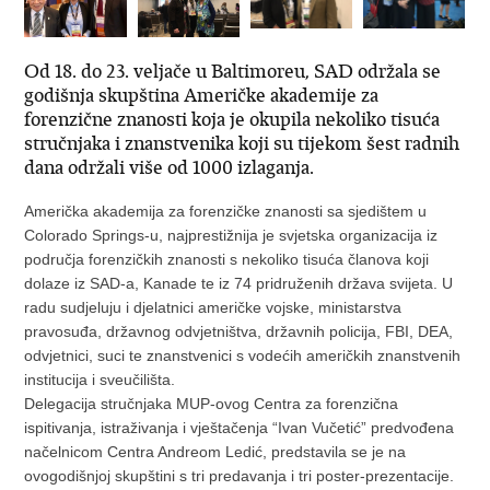
Od 18. do 23. veljače u Baltimoreu, SAD održala se
godišnja skupština Američke akademije za
forenzične znanosti koja je okupila nekoliko tisuća
stručnjaka i znanstvenika koji su tijekom šest radnih
dana održali više od 1000 izlaganja.
Američka akademija za forenzičke znanosti sa sjedištem u
Colorado Springs-u, najprestižnija je svjetska organizacija iz
područja forenzičkih znanosti s nekoliko tisuća članova koji
dolaze iz SAD-a, Kanade te iz 74 pridruženih država svijeta. U
radu sudjeluju i djelatnici američke vojske, ministarstva
pravosuđa, državnog odvjetništva, državnih policija, FBI, DEA,
odvjetnici, suci te znanstvenici s vodećih američkih znanstvenih
institucija i sveučilišta.
Delegacija stručnjaka MUP-ovog Centra za forenzična
ispitivanja, istraživanja i vještačenja “Ivan Vučetić” predvođena
načelnicom Centra Andreom Ledić, predstavila se je na
ovogodišnjoj skupštini s tri predavanja i tri poster-prezentacije.