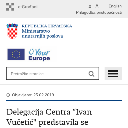
Preskoči
A
English
A
na
Prilagodba pristupačnosti
glavni
sadržaj
Objavljeno: 25.02.2019.
Delegacija Centra “Ivan
Vučetić" predstavila se