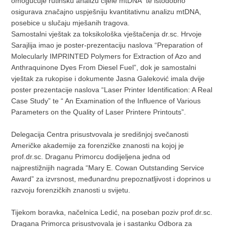
omogućuje rutinsku analizu cijele mtDNA te istodobno
osigurava značajno uspješniju kvantitativnu analizu mtDNA,
posebice u slučaju mješanih tragova.
Samostalni vještak za toksikološka vještačenja dr.sc. Hrvoje
Sarajlija imao je poster-prezentaciju naslova “Preparation of
Molecularly IMPRINTED Polymers for Extraction of Azo and
Anthraquinone Dyes From Diesel Fuel”, dok je samostalni
vještak za rukopise i dokumente Jasna Galeković imala dvije
poster prezentacije naslova “Laser Printer Identification: A Real
Case Study” te “ An Examination of the Influence of Various
Parameters on the Quality of Laser Printere Printouts”.
Delegacija Centra prisustvovala je središnjoj svečanosti
Američke akademije za forenzičke znanosti na kojoj je
prof.dr.sc. Draganu Primorcu dodijeljena jedna od
najprestižnijih nagrada “Mary E. Cowan Outstanding Service
Award” za izvrsnost, međunardnu prepoznatljivost i doprinos u
razvoju forenzičkih znanosti u svijetu.
Tijekom boravka, načelnica Ledić, na poseban poziv prof.dr.sc.
Dragana Primorca prisustvovala je i sastanku Odbora za