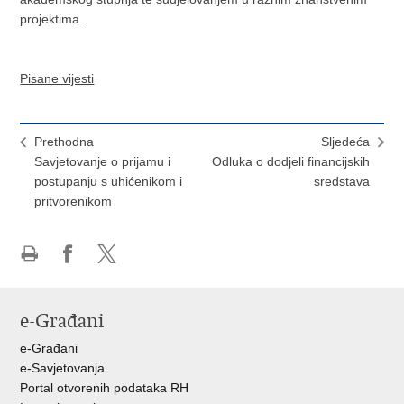
projektima.
Pisane vijesti
Prethodna
Sljedeća
Savjetovanje o prijamu i
Odluka o dodjeli financijskih
postupanju s uhićenikom i
sredstava
pritvorenikom
Ispiši
Podijeli
Podijeli
stranicu
na
na
Facebooku
X-
e-Građani
u
e-Građani
e-Savjetovanja
Portal otvorenih podataka RH