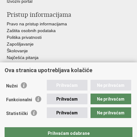
Izvozni portal
Pristup informacijama
Pravo na pristup informacijama
Zaštita osobnih podataka
Politika privatnosti
Zapošljavanje
Školovanje
Najčešća pitanja
Ova stranica upotrebljava kolačiće
Važne poveznice
Aplikacije
Prihvaćam
Ne prihvaćam
Nužni
EMN Nacionalna kontaktna točka za Republiku Hrvatsku
Policijske uprave
Prihvaćam
Ne prihvaćam
Funkcionalni
Policijska akademija
Muzej policije
Prihvaćam
Ne prihvaćam
Statistički
Zaklada policijske solidarnosti
Sindikati
Udruge
Prihvaćam odabrane
Dom zdravlja MUP-a