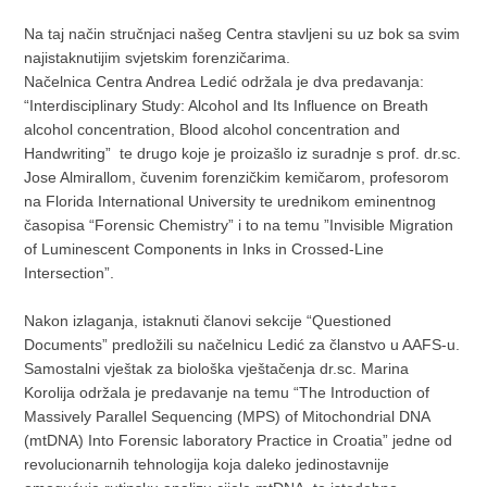
Na taj način stručnjaci našeg Centra stavljeni su uz bok sa svim
najistaknutijim svjetskim forenzičarima.
Načelnica Centra Andrea Ledić održala je dva predavanja:
“Interdisciplinary Study: Alcohol and Its Influence on Breath
alcohol concentration, Blood alcohol concentration and
Handwriting” te drugo koje je proizašlo iz suradnje s prof. dr.sc.
Jose Almirallom, čuvenim forenzičkim kemičarom, profesorom
na Florida International University te urednikom eminentnog
časopisa “Forensic Chemistry” i to na temu ”Invisible Migration
of Luminescent Components in Inks in Crossed-Line
Intersection”.
Nakon izlaganja, istaknuti članovi sekcije “Questioned
Documents” predložili su načelnicu Ledić za članstvo u AAFS-u.
Samostalni vještak za biološka vještačenja dr.sc. Marina
Korolija održala je predavanje na temu “The Introduction of
Massively Parallel Sequencing (MPS) of Mitochondrial DNA
(mtDNA) Into Forensic laboratory Practice in Croatia” jedne od
revolucionarnih tehnologija koja daleko jedinostavnije