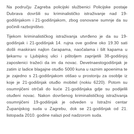
Na području Zagreba policijski službenici Policijske postaje
Dubrava dovršili su kriminalističko istraživanje nad 19-
godišnjakom i 21-godišnjakom, zbog osnovane sumnje da su
počinili razbojništvo.
Tijekom kriminalističkog istraživanja utvrđeno je da su 19-
godišnjak i 21-godišnjak 14. rujna ove godine oko 19.30 sati
došli maskirani najlon čarapama, naočalama i šilt kapama u
ljekarnu u Ljubijskoj ulici i pištoljem zaprijetili 38-godišnjoj
zaposlenici tražeći da im da novac. Devetnaestogodišnjak je
zatim iz ladice blagajne otuđio 5000 kuna u raznim apoenima te
je zajedno s 21-godišnjakom otišao u prostoriju za osoblje iz
koje je 21-godišnjak otuđio mobitel (nokiu 6220). Potom su
osumnjičeni otrčali do kuće 21-godišnjaka gdje su podijelili
otuđeni novac. Nakon dovršenog kriminalističkog istraživanja
osumnjičeni 19-godišnjak je odveden u Istražni centar
Županijskog suda u Zagrebu, dok se 21-godišnjak od 21.
listopada 2010. godine nalazi pod nadzorom suda.