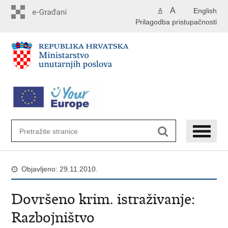
Preskoči
A
English
A
na
Prilagodba pristupačnosti
glavni
sadržaj
Objavljeno: 29.11.2010.
Dovršeno krim. istraživanje:
Razbojništvo