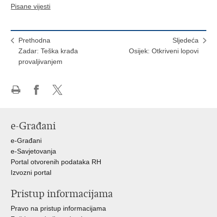
Pisane vijesti
Prethodna
Sljedeća
Zadar: Teška krađa
Osijek: Otkriveni lopovi
provaljivanjem
Ispiši
Podijeli
Podijeli
stranicu
na
na
Facebooku
X-
e-Građani
u
e-Građani
e-Savjetovanja
Portal otvorenih podataka RH
Izvozni portal
Pristup informacijama
Pravo na pristup informacijama