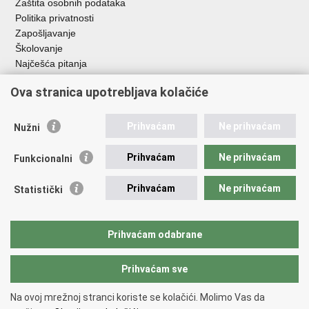
Zaštita osobnih podataka
Politika privatnosti
Zapošljavanje
Školovanje
Najčešća pitanja
Ova stranica upotrebljava kolačiće
Važne poveznice
Aplikacije
Prihvaćam
Ne prihvaćam
Nužni
EMN Nacionalna kontaktna točka za Republiku Hrvatsku
Policijske uprave
Prihvaćam
Ne prihvaćam
Funkcionalni
Policijska akademija
Muzej policije
Prihvaćam
Ne prihvaćam
Statistički
Zaklada policijske solidarnosti
Sindikati
Udruge
Prihvaćam odabrane
Dom zdravlja MUP-a
Prihvaćam sve
Povratak na vrh
Na ovoj mrežnoj stranci koriste se kolačići. Molimo Vas da
Copyright © 2026 Ministarstvo unutarnjih poslova Republike Hrvatske.