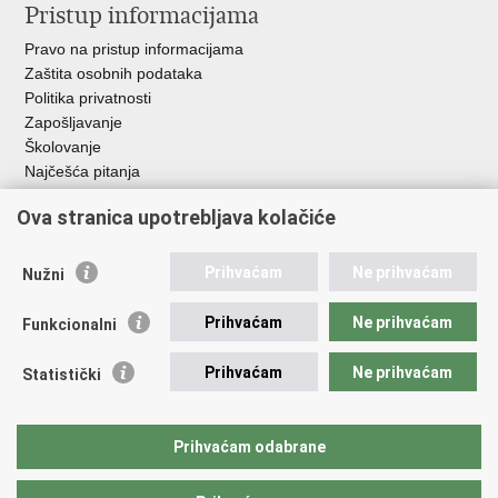
Pristup informacijama
Pravo na pristup informacijama
Zaštita osobnih podataka
Politika privatnosti
Zapošljavanje
Školovanje
Najčešća pitanja
Ova stranica upotrebljava kolačiće
Važne poveznice
Aplikacije
Prihvaćam
Ne prihvaćam
Nužni
EMN Nacionalna kontaktna točka za Republiku Hrvatsku
Policijske uprave
Prihvaćam
Ne prihvaćam
Funkcionalni
Policijska akademija
Muzej policije
Prihvaćam
Ne prihvaćam
Statistički
Zaklada policijske solidarnosti
Sindikati
Udruge
Prihvaćam odabrane
Dom zdravlja MUP-a