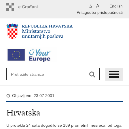
Preskoči
A
English
A
na
Prilagodba pristupačnosti
glavni
sadržaj
Objavljeno: 23.07.2001.
Hrvatska
U protekla 24 sata dogodilo se 189 prometnih nesreća, od toga