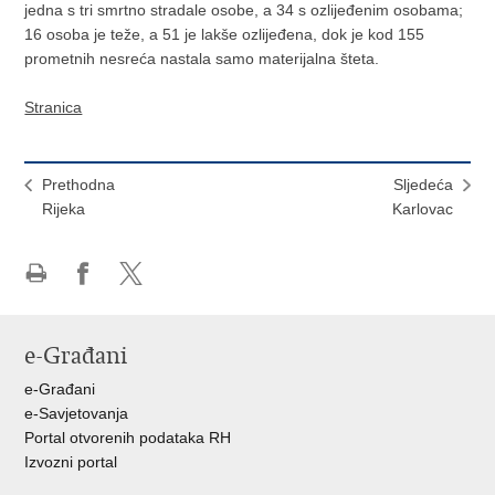
jedna s tri smrtno stradale osobe, a 34 s ozlijeđenim osobama;
16 osoba je teže, a 51 je lakše ozlijeđena, dok je kod 155
prometnih nesreća nastala samo materijalna šteta.
Stranica
Prethodna
Sljedeća
Rijeka
Karlovac
Ispiši
Podijeli
Podijeli
stranicu
na
na
Facebooku
X-
e-Građani
u
e-Građani
e-Savjetovanja
Portal otvorenih podataka RH
Izvozni portal