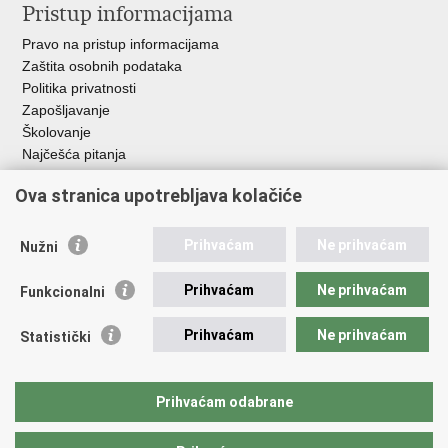
Pristup informacijama
Pravo na pristup informacijama
Zaštita osobnih podataka
Politika privatnosti
Zapošljavanje
Školovanje
Najčešća pitanja
Ova stranica upotrebljava kolačiće
Važne poveznice
Aplikacije
Prihvaćam
Ne prihvaćam
Nužni
EMN Nacionalna kontaktna točka za Republiku Hrvatsku
Policijske uprave
Prihvaćam
Ne prihvaćam
Funkcionalni
Policijska akademija
Muzej policije
Prihvaćam
Ne prihvaćam
Statistički
Zaklada policijske solidarnosti
Sindikati
Udruge
Prihvaćam odabrane
Dom zdravlja MUP-a