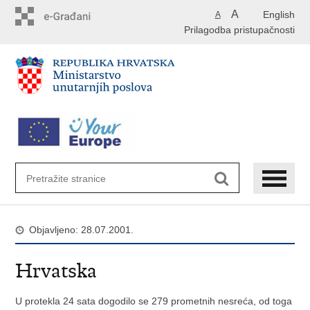
Preskoči
A
English
A
na
Prilagodba pristupačnosti
glavni
sadržaj
Objavljeno: 28.07.2001.
Hrvatska
U protekla 24 sata dogodilo se 279 prometnih nesreća, od toga