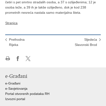
četiri s pet smrtno stradalih osoba, a 37 s ozlijeđenima; 12 je
osoba teže, a 39 ih je lakše ozlijeđeno, dok je kod 238
prometnih nesreća nastala samo materijalna šteta.
Stranica
Prethodna
Sljedeća
Rijeka
Slavonski Brod
Ispiši
Podijeli
Podijeli
stranicu
na
na
Facebooku
X-
e-Građani
u
e-Građani
e-Savjetovanja
Portal otvorenih podataka RH
Izvozni portal