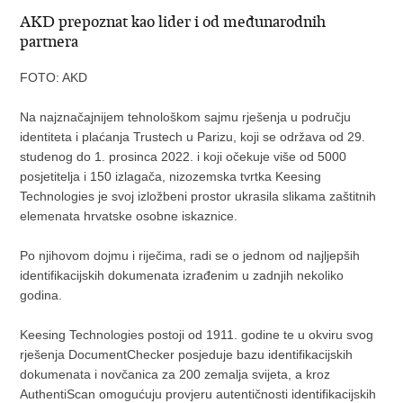
AKD prepoznat kao lider i od međunarodnih
partnera
FOTO: AKD
Na najznačajnijem tehnološkom sajmu rješenja u području
identiteta i plaćanja Trustech u Parizu, koji se održava od 29.
studenog do 1. prosinca 2022. i koji očekuje više od 5000
posjetitelja i 150 izlagača, nizozemska tvrtka Keesing
Technologies je svoj izložbeni prostor ukrasila slikama zaštitnih
elemenata hrvatske osobne iskaznice.
Po njihovom dojmu i riječima, radi se o jednom od najljepših
identifikacijskih dokumenata izrađenim u zadnjih nekoliko
godina.
Keesing Technologies postoji od 1911. godine te u okviru svog
rješenja DocumentChecker posjeduje bazu identifikacijskih
dokumenata i novčanica za 200 zemalja svijeta, a kroz
AuthentiScan omogućuju provjeru autentičnosti identifikacijskih