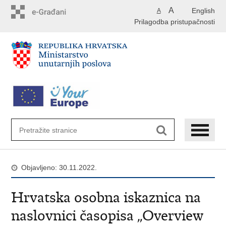
Preskoči
A
English
A
na
Prilagodba pristupačnosti
glavni
sadržaj
Objavljeno: 30.11.2022.
Hrvatska osobna iskaznica na
naslovnici časopisa „Overview