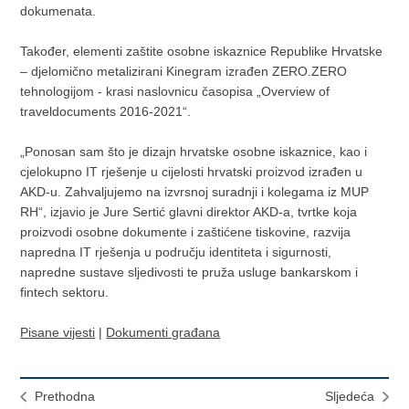
dokumenata.
Također, elementi zaštite osobne iskaznice Republike Hrvatske
– djelomično metalizirani Kinegram izrađen ZERO.ZERO
tehnologijom - krasi naslovnicu časopisa „Overview of
traveldocuments 2016-2021“.
„Ponosan sam što je dizajn hrvatske osobne iskaznice, kao i
cjelokupno IT rješenje u cijelosti hrvatski proizvod izrađen u
AKD-u. Zahvaljujemo na izvrsnoj suradnji i kolegama iz MUP
RH“, izjavio je Jure Sertić glavni direktor AKD-a, tvrtke koja
proizvodi osobne dokumente i zaštićene tiskovine, razvija
napredna IT rješenja u području identiteta i sigurnosti,
napredne sustave sljedivosti te pruža usluge bankarskom i
fintech sektoru.
Pisane vijesti
|
Dokumenti građana
Prethodna
Sljedeća