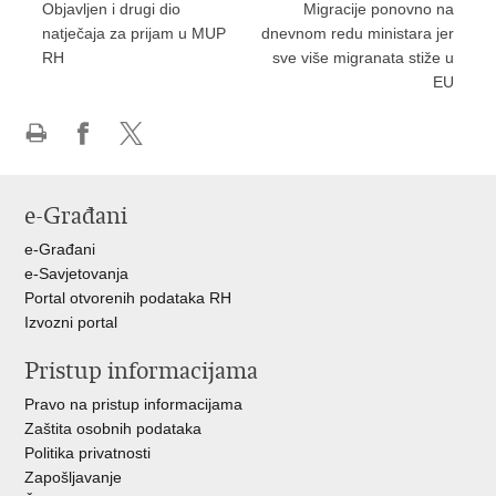
Objavljen i drugi dio
Migracije ponovno na
natječaja za prijam u MUP
dnevnom redu ministara jer
RH
sve više migranata stiže u
EU
Ispiši
Podijeli
Podijeli
stranicu
na
na
Facebooku
X-
e-Građani
u
e-Građani
e-Savjetovanja
Portal otvorenih podataka RH
Izvozni portal
Pristup informacijama
Pravo na pristup informacijama
Zaštita osobnih podataka
Politika privatnosti
Zapošljavanje