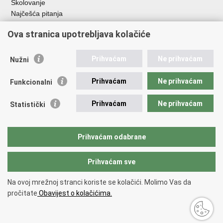
Školovanje
Najčešća pitanja
Važne poveznice
Ova stranica upotrebljava kolačiće
Aplikacije
Prihvaćam
Ne prihvaćam
Nužni
EMN Nacionalna kontaktna točka za Republiku Hrvatsku
Policijske uprave
Prihvaćam
Ne prihvaćam
Funkcionalni
Policijska akademija
Muzej policije
Prihvaćam
Ne prihvaćam
Statistički
Zaklada policijske solidarnosti
Sindikati
Udruge
Prihvaćam odabrane
Dom zdravlja MUP-a
Prihvaćam sve
Povratak na vrh
Na ovoj mrežnoj stranci koriste se kolačići. Molimo Vas da
Copyright © 2026 Ministarstvo unutarnjih poslova Republike Hrvatske.
pročitate
Obavijest o kolačićima.
Uvjeti korištenja
.
Izjava o pristupačnosti
.