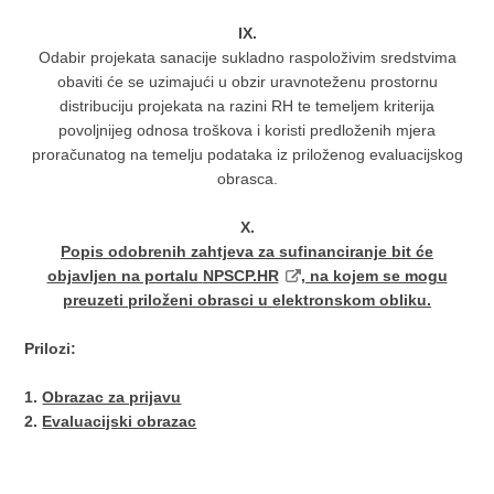
IX.
Odabir projekata sanacije sukladno raspoloživim sredstvima
obaviti će se uzimajući u obzir uravnoteženu prostornu
distribuciju projekata na razini RH te temeljem kriterija
povoljnijeg odnosa troškova i koristi predloženih mjera
proračunatog na temelju podataka iz priloženog evaluacijskog
obrasca.
X.
Popis odobrenih zahtjeva za sufinanciranje bit će
objavljen na portalu
NPSCP.HR
, na kojem se mogu
preuzeti priloženi obrasci u elektronskom obliku.
Prilozi:
1.
Obrazac za prijavu
2.
Evaluacijski obrazac