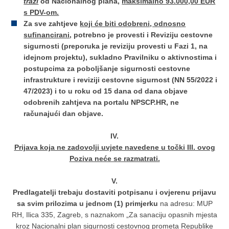
traži
od Nacionalnog plana,
maksimalno 93.000,00 EUR
s PDV-om.
Za sve zahtjeve
koji će biti odobreni, odnosno
sufinancirani
, potrebno je provesti i Reviziju cestovne
sigurnosti (preporuka je reviziju provesti u Fazi 1, na
idejnom projektu), sukladno Pravilniku o aktivnostima i
postupcima za poboljšanje sigurnosti cestovne
infrastrukture i reviziji cestovne sigurnost (NN 55/2022 i
47/2023) i to u roku od 15 dana od dana objave
odobrenih zahtjeva na portalu NPSCP.HR, ne
računajući dan objave.
IV.
Prijava koja ne zadovolji uvjete navedene u točki III. ovog
Poziva neće se razmatrati.
V.
Predlagatelji trebaju dostaviti potpisanu i ovjerenu prijavu
sa svim prilozima u jednom (1) primjerku
na adresu: MUP
RH, Ilica 335, Zagreb, s naznakom „Za sanaciju opasnih mjesta
kroz Nacionalni plan sigurnosti cestovnog prometa Republike