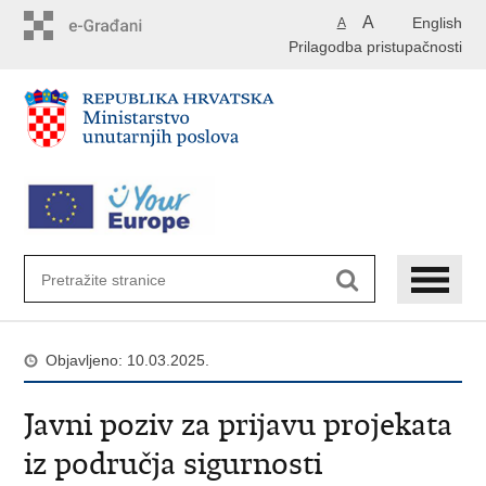
Preskoči
A
English
A
na
Prilagodba pristupačnosti
glavni
sadržaj
Objavljeno: 10.03.2025.
Javni poziv za prijavu projekata
iz područja sigurnosti