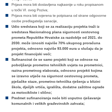
Prijava mora biti dostavljena najkasnije u roku propisanom
u točki VI. ovog Poziva;
Prijava mora biti ovjerena te potpisana od strane odgovorne
osobe predlagatelja sanacije,
Udio sredstava koji se za realizaciju projekta traži iz
sredstava Nacionalnog plana sigurnosti cestovnog
prometa Republike Hrvatske za razdoblje od 2021. do
2030. može iznositi najviše 70% ukupnog proračuna
projekta, odnosno najviše 93.000 eura u slučaju da je
projekt financijski veći;
Sufinancirat će se samo projekti koji se odnose na
poboljšanje prometno tehničkih uvjeta na prometnici,
razina prometnog elaborata, odnosno projekti kojima
se izravno utječe na sigurnost cestovnog prometa,
pješačke staze, prometno-tehnička rješenja u blizini
škola, dječjih vrtića, igrališta, dodatne zaštitne ograde
za motocikliste i slično;
Predmet sufinanciranja neće biti usputno rješavanje
komunalnih i velikih građevinskih zahvata;