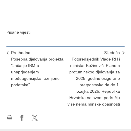
Pisane vijesti
Prethodna
Sljedeća
Posebna djelovanja projekta
Potpredsjednik Vlade RH i
"Jačanje IBM-a
ministar Božinović: Planom
unaprjeđenjem
protuminskog djelovanja za
međuagencijske razmjene
2025. godinu osigurane
podataka"
pretpostavke da do 1.
ožujka 2026. Republika
Hrvatska na svom području
više nema minske opasnosti
Ispiši
Podijeli
Podijeli
stranicu
na
na