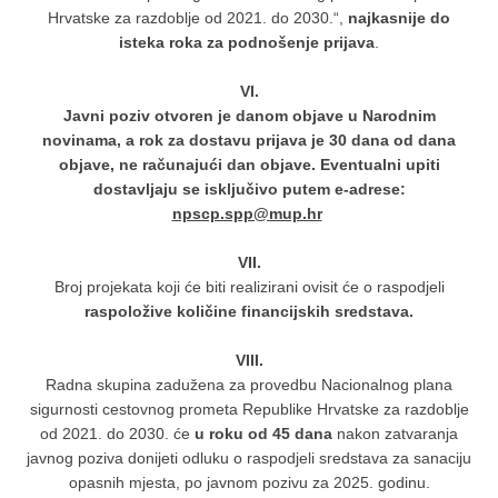
Hrvatske za razdoblje od 2021. do 2030.“,
najkasnije do
isteka roka za podnošenje prijava
.
VI.
Javni poziv otvoren je danom objave u Narodnim
novinama, a rok za dostavu prijava je 30 dana od dana
objave, ne računajući dan objave. Eventualni upiti
dostavljaju se isključivo putem e-adrese:
npscp.spp@mup.hr
VII.
Broj projekata koji će biti realizirani ovisit će o raspodjeli
raspoložive količine financijskih sredstava.
VIII.
Radna skupina zadužena za provedbu Nacionalnog plana
sigurnosti cestovnog prometa Republike Hrvatske za razdoblje
od 2021. do 2030. će
u roku od 45 dana
nakon zatvaranja
javnog poziva donijeti odluku o raspodjeli sredstava za sanaciju
opasnih mjesta, po javnom pozivu za 2025. godinu.