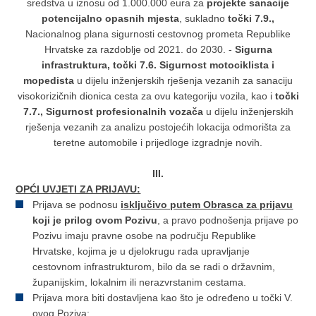
sredstva u iznosu od 1.000.000 eura za
projekte sanacije
potencijalno opasnih mjesta
, sukladno
točki 7.9.,
Nacionalnog plana sigurnosti cestovnog prometa Republike
Hrvatske za razdoblje od 2021. do 2030. -
Sigurna
infrastruktura, točki 7.6. Sigurnost motociklista i
mopedista
u dijelu inženjerskih rješenja vezanih za sanaciju
visokorizičnih dionica cesta za ovu kategoriju vozila, kao i
točki
7.7., Sigurnost profesionalnih vozača
u dijelu inženjerskih
rješenja vezanih za analizu postojećih lokacija odmorišta za
teretne automobile i prijedloge izgradnje novih.
III.
OPĆI UVJETI ZA PRIJAVU:
Prijava se podnosu
isključivo putem Obrasca za prijavu
koji je prilog ovom Pozivu
, a pravo podnošenja prijave po
Pozivu imaju pravne osobe na području Republike
Hrvatske, kojima je u djelokrugu rada upravljanje
cestovnom infrastrukturom, bilo da se radi o državnim,
županijskim, lokalnim ili nerazvrstanim cestama.
Prijava mora biti dostavljena kao što je određeno u točki V.
ovog Poziva;