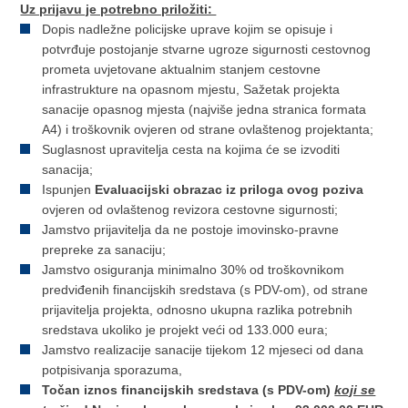
Uz prijavu je potrebno priložiti:
Dopis nadležne policijske uprave kojim se opisuje i
potvrđuje postojanje stvarne ugroze sigurnosti cestovnog
prometa uvjetovane aktualnim stanjem cestovne
infrastrukture na opasnom mjestu, Sažetak projekta
sanacije opasnog mjesta (najviše jedna stranica formata
A4) i troškovnik ovjeren od strane ovlaštenog projektanta;
Suglasnost upravitelja cesta na kojima će se izvoditi
sanacija;
Ispunjen
Evaluacijski obrazac iz priloga ovog poziva
ovjeren od ovlaštenog revizora cestovne sigurnosti;
Jamstvo prijavitelja da ne postoje imovinsko-pravne
prepreke za sanaciju;
Jamstvo osiguranja minimalno 30% od troškovnikom
predviđenih financijskih sredstava (s PDV-om), od strane
prijavitelja projekta, odnosno ukupna razlika potrebnih
sredstava ukoliko je projekt veći od 133.000 eura;
Jamstvo realizacije sanacije tijekom 12 mjeseci od dana
potpisivanja sporazuma,
Točan iznos financijskih sredstava (s PDV-om)
koji se