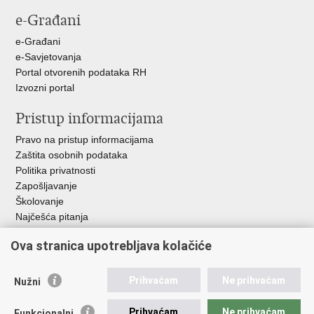
Facebooku
X-
e-Građani
u
e-Građani
e-Savjetovanja
Portal otvorenih podataka RH
Izvozni portal
Pristup informacijama
Pravo na pristup informacijama
Zaštita osobnih podataka
Politika privatnosti
Zapošljavanje
Školovanje
Najčešća pitanja
Važne poveznice
Ova stranica upotrebljava kolačiće
Aplikacije
Prihvaćam
Ne prihvaćam
Nužni
EMN Nacionalna kontaktna točka za Republiku Hrvatsku
Policijske uprave
Prihvaćam
Ne prihvaćam
Funkcionalni