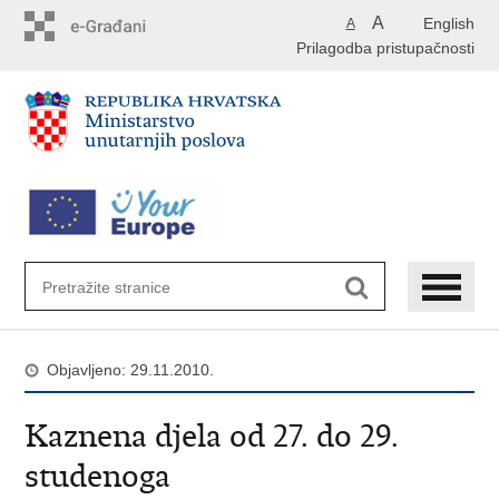
Preskoči
A
English
A
na
Prilagodba pristupačnosti
glavni
sadržaj
Objavljeno: 29.11.2010.
Kaznena djela od 27. do 29.
studenoga