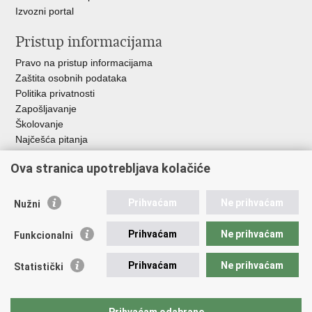
Izvozni portal
Pristup informacijama
Pravo na pristup informacijama
Zaštita osobnih podataka
Politika privatnosti
Zapošljavanje
Školovanje
Najčešća pitanja
Ova stranica upotrebljava kolačiće
Važne poveznice
Aplikacije
Prihvaćam
Ne prihvaćam
Nužni
EMN Nacionalna kontaktna točka za Republiku Hrvatsku
Policijske uprave
Prihvaćam
Ne prihvaćam
Funkcionalni
Policijska akademija
Muzej policije
Prihvaćam
Ne prihvaćam
Statistički
Zaklada policijske solidarnosti
Sindikati
Udruge