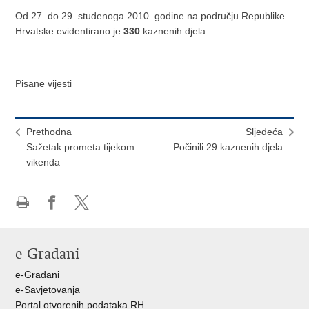
Od 27. do 29. studenoga 2010. godine na području Republike
Hrvatske evidentirano je
330
kaznenih djela.
Pisane vijesti
Prethodna
Sljedeća
Sažetak prometa tijekom
Počinili 29 kaznenih djela
vikenda
Ispiši
Podijeli
Podijeli
stranicu
na
na
Facebooku
X-
e-Građani
u
e-Građani
e-Savjetovanja
Portal otvorenih podataka RH