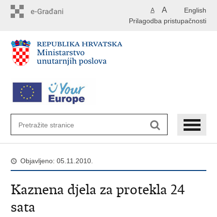
Preskoči
A
English
A
na
Prilagodba pristupačnosti
glavni
sadržaj
Objavljeno: 05.11.2010.
Kaznena djela za protekla 24
sata