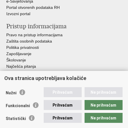
e-Savjetovanja
Portal otvorenih podataka RH
Izvozni portal
Pristup informacijama
Pravo na pristup informacijama
Zaštita osobnih podataka
Politika privatnosti
Zapošljavanje
Školovanje
Najčešća pitanja
Ova stranica upotrebljava kolačiće
Važne poveznice
Aplikacije
Prihvaćam
Ne prihvaćam
Nužni
EMN Nacionalna kontaktna točka za Republiku Hrvatsku
Policijske uprave
Prihvaćam
Ne prihvaćam
Funkcionalni
Policijska akademija
Muzej policije
Prihvaćam
Ne prihvaćam
Statistički
Zaklada policijske solidarnosti
Sindikati