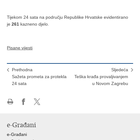
Tijekom 24 sata na području Republike Hrvatske evidentirano
je
261
kazneno djelo.
Pisane vijesti
Prethodna
Sljedeća
Sažeta prometa za protekla
Teška krađa provaljivanjem
24 sata
u Novom Zagrebu
Ispiši
Podijeli
Podijeli
stranicu
na
na
Facebooku
X-
e-Građani
u
e-Građani