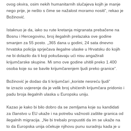
ovog okvira, osim nekih humanitarnih slučajeva kojih je manje
nego prije, je nešto s čime se nažalost moramo nositi“, rekao je
Božinović.
Istaknuo je da, iako su rute kretanja migranata prebačene na
Bosnu i Hercegovinu, broj ilegalnih prelazaka ove godine
smanjen za 55 posto. „365 dana u godini, 24 sata dnevno
hrvatska policija sprječava ilegalne ulaske u Hrvatsku do kojih
ne bi dolazilo da ti koji pokušavaju ući nisu angažirali
krijumčarske skupine. Mi smo ove godine uhitili preko 1.400
osoba koje su se bavile krijumčarenjem ljudi preko granice“.
Božinović je dodao da ti krijumčari „koriste nesreću ljudi“
te izrazio uvjerenje da je velik broj uhićenih krijumčara pridonio i
padu broja ilegalnih ulaska u Europsku uniju.
Kazao je kako bi bilo dobro da se zemljama koje su kandidati
za članstvo u EU ukaže i na potrebu važnosti zaštite granica od
ilegalnih migracija. „Ne bi trebalo propustiti da im se ukaže na
to da Europska unija očekuje njihovu punu suradnju kada je u