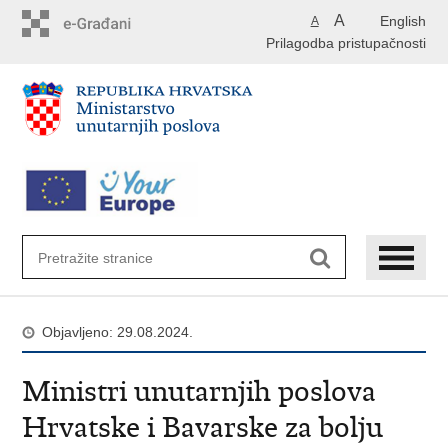
Preskoči
A
English
A
na
Prilagodba pristupačnosti
glavni
sadržaj
Objavljeno: 29.08.2024.
Ministri unutarnjih poslova
Hrvatske i Bavarske za bolju