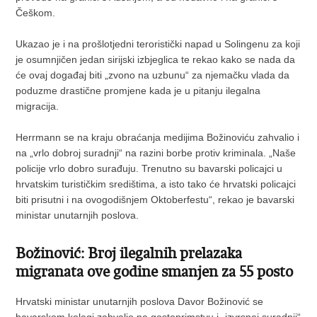
Češkom.
Ukazao je i na prošlotjedni teroristički napad u Solingenu za koji
je osumnjičen jedan sirijski izbjeglica te rekao kako se nada da
će ovaj događaj biti „zvono na uzbunu“ za njemačku vlada da
poduzme drastične promjene kada je u pitanju ilegalna
migracija.
Herrmann se na kraju obraćanja medijima Božinoviću zahvalio i
na „vrlo dobroj suradnji“ na razini borbe protiv kriminala. „Naše
policije vrlo dobro surađuju. Trenutno su bavarski policajci u
hrvatskim turističkim središtima, a isto tako će hrvatski policajci
biti prisutni i na ovogodišnjem Oktoberfestu“, rekao je bavarski
ministar unutarnjih poslova.
Božinović: Broj ilegalnih prelazaka
migranata ove godine smanjen za 55 posto
Hrvatski ministar unutarnjih poslova Davor Božinović se
bavarskom kolegi zahvalio na gostoprimstvu i „izvrsnoj suradnji“