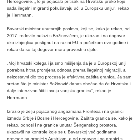
Hercegovine. „To je pojačalo pritisak na Hrvatsku preko koje
sada ilegalni migranti pokušavaju ući u Europsku uniju“, rekao
je Herrmann.
Bavarski ministar unutarnjih poslova, koji se, kako je rekao, od
2017. redovito nalazi s Božinovićem, je ukazao i na dogovor
oko izbjeglica postignut na razini EU-a početkom ove godine i
rekao da se taj dogovor mora provesti u djelo.
„Moj hrvatski kolega i ja smo mišljenja da je u Europskoj uniji
potrebna hitna promjena odnosa prema ilegalnoj migraciji, a
neizostavni dio tog procesa je efektivna zaštita granica. Ja sam
sretan što je ministar Božinović danas obećao da će Hrvatska i
dalje intenzivno štititi svoju vanjsku granicu“, rekao je
Herrmann.
Izrazio je želju pojačanog angažmana Frontexa i na granici
između Srbije i Bosne i Hercegovine. Zaštita granica se, kako je
rekao, odnosi i na granice unutar Šengenskog prostora,
ukazavši na kontrole koje se u Bavarskoj već godinama
provode na granici s Austrijom, a od nedavno i na granici s