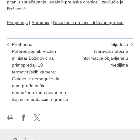
pitanju sprječavanje ilegalnih prelaska granice“, zaključio je
Božinović.
Priopćenja
|
Suradnja
|
Nezakoniti prelasci državne granice
Prethodna
Sljedeća
Potpredsjednik Vlade i
Ispravak netočne
ministar Božinović na
informacije objavljene u
primopredaji 10
medijima
termovizijskih kamera:
Gotovo je nemoguće da
nam prođe nešto
neopaženo kada govorim o
ilegalnim prelascima granice
Ispiši
Podijeli
Podijeli
stranicu
na
na
Facebooku
X-