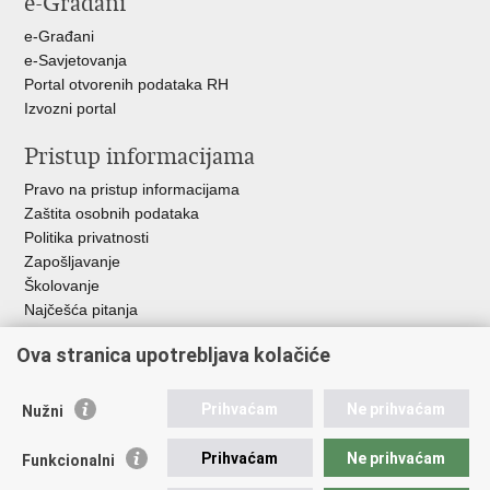
e-Građani
u
e-Građani
e-Savjetovanja
Portal otvorenih podataka RH
Izvozni portal
Pristup informacijama
Pravo na pristup informacijama
Zaštita osobnih podataka
Politika privatnosti
Zapošljavanje
Školovanje
Najčešća pitanja
Važne poveznice
Ova stranica upotrebljava kolačiće
Aplikacije
Prihvaćam
Ne prihvaćam
Nužni
EMN Nacionalna kontaktna točka za Republiku Hrvatsku
Policijske uprave
Prihvaćam
Ne prihvaćam
Funkcionalni
Policijska akademija
Muzej policije