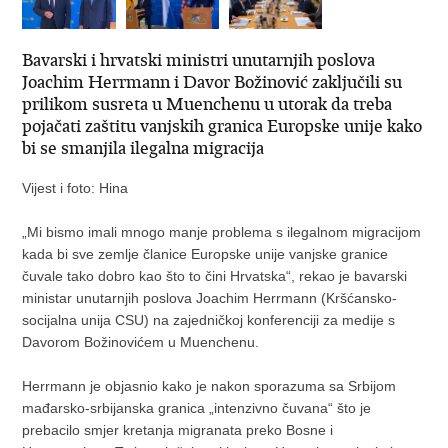
Bavarski i hrvatski ministri unutarnjih poslova
Joachim Herrmann i Davor Božinović zaključili su
prilikom susreta u Muenchenu u utorak da treba
pojačati zaštitu vanjskih granica Europske unije kako
bi se smanjila ilegalna migracija
Vijest i foto: Hina
„Mi bismo imali mnogo manje problema s ilegalnom migracijom
kada bi sve zemlje članice Europske unije vanjske granice
čuvale tako dobro kao što to čini Hrvatska“, rekao je bavarski
ministar unutarnjih poslova Joachim Herrmann (Kršćansko-
socijalna unija CSU) na zajedničkoj konferenciji za medije s
Davorom Božinovićem u Muenchenu.
Herrmann je objasnio kako je nakon sporazuma sa Srbijom
mađarsko-srbijanska granica „intenzivno čuvana“ što je
prebacilo smjer kretanja migranata preko Bosne i