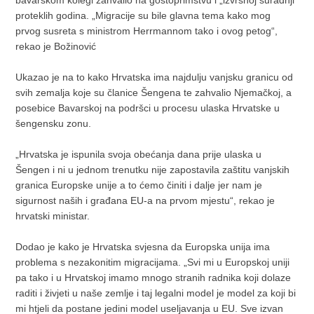
proteklih godina. „Migracije su bile glavna tema kako mog
prvog susreta s ministrom Herrmannom tako i ovog petog“,
rekao je Božinović
Ukazao je na to kako Hrvatska ima najdulju vanjsku granicu od
svih zemalja koje su članice Šengena te zahvalio Njemačkoj, a
posebice Bavarskoj na podršci u procesu ulaska Hrvatske u
šengensku zonu.
„Hrvatska je ispunila svoja obećanja dana prije ulaska u
Šengen i ni u jednom trenutku nije zapostavila zaštitu vanjskih
granica Europske unije a to ćemo činiti i dalje jer nam je
sigurnost naših i građana EU-a na prvom mjestu“, rekao je
hrvatski ministar.
Dodao je kako je Hrvatska svjesna da Europska unija ima
problema s nezakonitim migracijama. „Svi mi u Europskoj uniji
pa tako i u Hrvatskoj imamo mnogo stranih radnika koji dolaze
raditi i živjeti u naše zemlje i taj legalni model je model za koji bi
mi htjeli da postane jedini model useljavanja u EU. Sve izvan