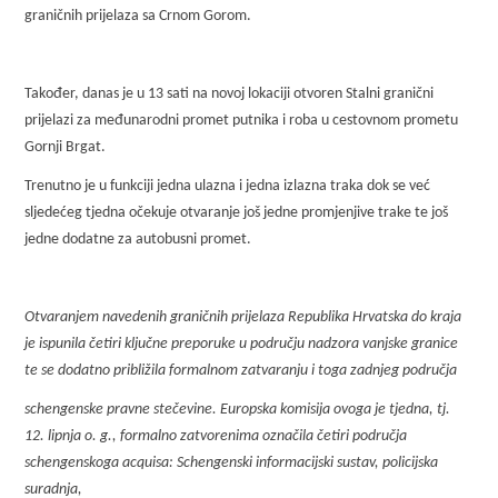
graničnih prijelaza sa Crnom Gorom.
Također, danas je u 13 sati na novoj lokaciji otvoren Stalni granični
prijelazi za međunarodni promet putnika i roba u cestovnom prometu
Gornji Brgat.
Trenutno je u funkciji jedna ulazna i jedna izlazna traka dok se već
sljedećeg tjedna očekuje otvaranje još jedne promjenjive trake te još
jedne dodatne za autobusni promet.
Otvaranjem navedenih graničnih prijelaza Republika Hrvatska do kraja
je ispunila četiri ključne preporuke u području nadzora vanjske granice
te se dodatno približila formalnom zatvaranju i toga zadnjeg područja
schengenske pravne stečevine. Europska komisija ovoga je tjedna, tj.
12. lipnja o. g., formalno zatvorenima označila četiri područja
schengenskoga acquisa: Schengenski informacijski sustav, policijska
suradnja,