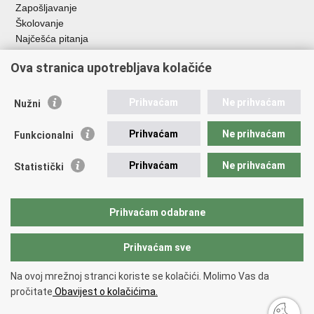
Zapošljavanje
Školovanje
Najčešća pitanja
Važne poveznice
Ova stranica upotrebljava kolačiće
Aplikacije
Prihvaćam
Ne prihvaćam
Nužni
EMN Nacionalna kontaktna točka za Republiku Hrvatsku
Policijske uprave
Prihvaćam
Ne prihvaćam
Funkcionalni
Policijska akademija
Muzej policije
Prihvaćam
Ne prihvaćam
Statistički
Zaklada policijske solidarnosti
Sindikati
Udruge
Prihvaćam odabrane
Dom zdravlja MUP-a
Prihvaćam sve
Povratak na vrh
Na ovoj mrežnoj stranci koriste se kolačići. Molimo Vas da
Copyright © 2026 Ministarstvo unutarnjih poslova Republike Hrvatske.
pročitate
Obavijest o kolačićima.
Uvjeti korištenja
.
Izjava o pristupačnosti
.