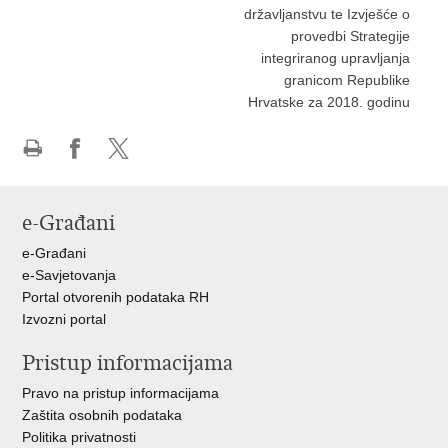
državljanstvu te Izvješće o
provedbi Strategije
integriranog upravljanja
granicom Republike
Hrvatske za 2018. godinu
Ispiši
Podijeli
Podijeli
stranicu
na
na
Facebooku
X-
e-Građani
u
e-Građani
e-Savjetovanja
Portal otvorenih podataka RH
Izvozni portal
Pristup informacijama
Pravo na pristup informacijama
Zaštita osobnih podataka
Politika privatnosti