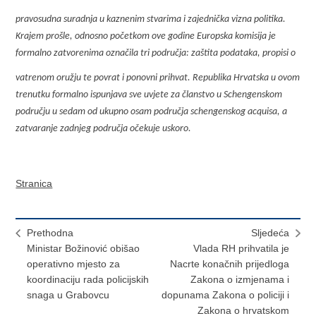
pravosudna suradnja u kaznenim stvarima i zajednička vizna politika.
Krajem prošle, odnosno početkom ove godine Europska komisija je
formalno zatvorenima označila tri područja: zaštita podataka, propisi o
vatrenom oružju te povrat i ponovni prihvat. Republika Hrvatska u ovom
trenutku formalno ispunjava sve uvjete za članstvo u Schengenskom
području u sedam od ukupno osam područja schengenskog acquisa, a
zatvaranje zadnjeg područja očekuje uskoro.
Stranica
Prethodna
Sljedeća
Ministar Božinović obišao
Vlada RH prihvatila je
operativno mjesto za
Nacrte konačnih prijedloga
koordinaciju rada policijskih
Zakona o izmjenama i
snaga u Grabovcu
dopunama Zakona o policiji i
Zakona o hrvatskom