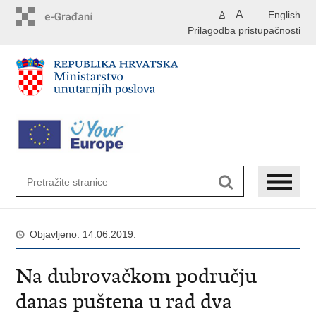
Preskoči
A
English
A
na
Prilagodba pristupačnosti
glavni
sadržaj
Objavljeno: 14.06.2019.
Na dubrovačkom području
danas puštena u rad dva