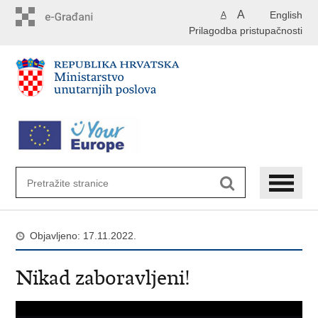
Preskoči
A
English
A
na
Prilagodba pristupačnosti
glavni
sadržaj
Objavljeno: 17.11.2022.
Nikad zaboravljeni!