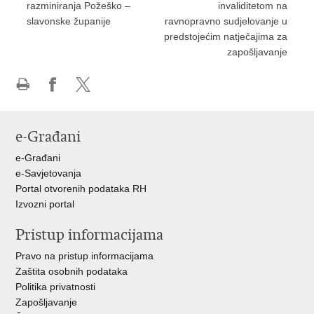
razminiranja Požeško –
invaliditetom na
slavonske županije
ravnopravno sudjelovanje u
predstojećim natječajima za
zapošljavanje
Ispiši
Podijeli
Podijeli
stranicu
na
na
Facebooku
X-
e-Građani
u
e-Građani
e-Savjetovanja
Portal otvorenih podataka RH
Izvozni portal
Pristup informacijama
Pravo na pristup informacijama
Zaštita osobnih podataka
Politika privatnosti
Zapošljavanje