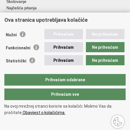
Školovanje
Najčešća pitanja
Važne poveznice
Ova stranica upotrebljava kolačiće
Aplikacije
Prihvaćam
Ne prihvaćam
Nužni
EMN Nacionalna kontaktna točka za Republiku Hrvatsku
Policijske uprave
Prihvaćam
Ne prihvaćam
Funkcionalni
Policijska akademija
Muzej policije
Prihvaćam
Ne prihvaćam
Statistički
Zaklada policijske solidarnosti
Sindikati
Udruge
Prihvaćam odabrane
Dom zdravlja MUP-a
Prihvaćam sve
Povratak na vrh
Na ovoj mrežnoj stranci koriste se kolačići. Molimo Vas da
Copyright © 2026 Ministarstvo unutarnjih poslova Republike Hrvatske.
pročitate
Obavijest o kolačićima.
Uvjeti korištenja
.
Izjava o pristupačnosti
.