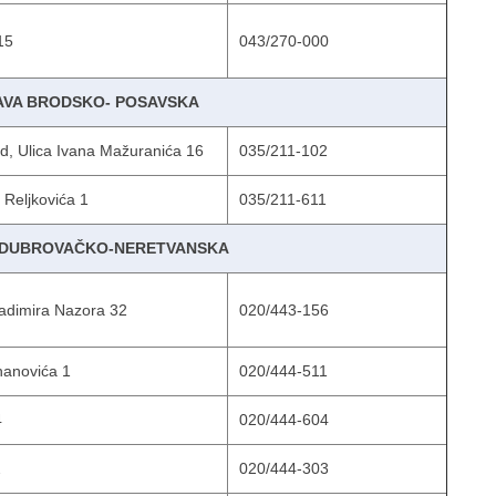
15
043/270-000
AVA BRODSKO- POSAVSKA
d, Ulica Ivana Mažuranića 16
035/211-102
 Reljkovića 1
035/211-611
A DUBROVAČKO-NERETVANSKA
ladimira Nazora 32
020/443-156
hanovića 1
020/444-511
4
020/444-604
2
020/444-303