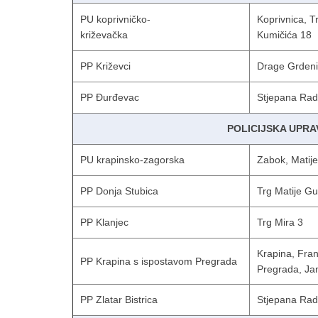
PU koprivničko-
Koprivnica, 
križevačka
Kumičića 18
PP Križevci
Drage Grdeni
PP Đurđevac
Stjepana Rad
POLICIJSKA UPR
PU krapinsko-zagorska
Zabok, Matij
PP Donja Stubica
Trg Matije G
PP Klanjec
Trg Mira 3
Krapina, Fra
PP Krapina s ispostavom Pregrada
Pregrada, Ja
PP Zlatar Bistrica
Stjepana Rad