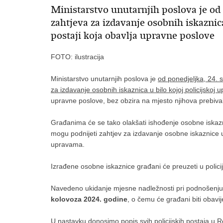
Ministarstvo unutarnjih poslova je o
zahtjeva za izdavanje osobnih iskaznica 
postaji koja obavlja upravne poslove
FOTO: ilustracija
Ministarstvo unutarnjih poslova je
od ponedjeljka, 24.
za izdavanje osobnih iskaznica u bilo kojoj policijskoj upra
upravne poslove, bez obzira na mjesto njihova prebivališ
Građanima će se tako olakšati ishođenje osobne iskazni
mogu podnijeti zahtjev za izdavanje osobne iskaznice u 
upravama.
Izrađene osobne iskaznice građani će preuzeti u policijsk
Navedeno ukidanje mjesne nadležnosti pri podnošenju 
kolovoza 2024. godine
, o čemu će građani biti obavi
U nastavku donosimo popis svih policijskih postaja u R