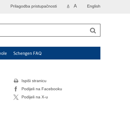
A
Prilagodba pristupačnosti
English
A
vole
Schengen FAQ
Ispiši stranicu
Podijeli na Facebooku
Podijeli na X-u