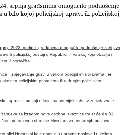
d 24. srpnja građanima omogućilo podnošenje
u bilo kojoj policijskoj upravi ili policijskoj
 srpnja 2023. godine, građanima omogućilo podnošenje zahtjeva
vi ili policijskoj postaji
u Republici Hrvatskoj koja obavlja i
ta ili boravišta.
ce i izbjegavanje gužvi u velikim policijskim upravama, jer
okolnim policijskim postajama ili u drugim policijskim
oj upravi ili postaji u kojoj su podnijeli zahtjev za izdavanje.
zahtjeva za izradom nove osobne iskaznice trajat će
do 31.
ješteni putem web stranice Ministarstva unutarnjih poslova.
epublici Hrvatskoj koje obavljaju upravne poslove i u kojima