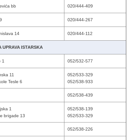
evića bb
020/444-409
9
020/444-267
mislava 14
020/444-112
A UPRAVA ISTARSKA
e 1
052/532-577
nska 11
052/533-329
kole Tesle 6
052/538-933
052/538-439
ljska 1
052/538-139
ke brigade 13
052/533-329
052/538-226