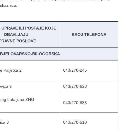
iskaznica.
 UPRAVE ILI POSTAJE KOJE
OBAVLJAJU
BROJ TELEFONA
PRAVNE POSLOVE
A BJELOVARSKO-BILOGORSKA
he Paljetka 2
043/270-245
ovića 9
043/270-628
nog bataljuna ZNG-
043/270-888
ića 3
043/270-510