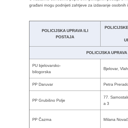
građani mogu podnijeti zahtjeve za izdavanje osobnih 
POLICIJSKE
POLICIJSKA UPRAVA ILI
POSTAJA
U
POLICIJSKA UPRAV
PU bjelovarsko-
Bjelovar, Vla
bilogorska
PP Daruvar
Petra Prerad
77. Samostal
PP Grubišno Polje
a 3
PP Čazma
Milana Novač