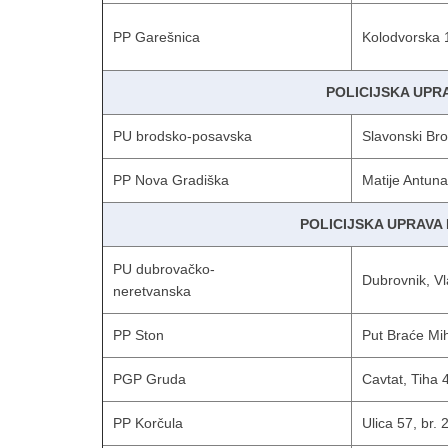
PP Garešnica
Kolodvorska 
POLICIJSKA UPR
PU brodsko-posavska
Slavonski Bro
PP Nova Gradiška
Matije Antuna
POLICIJSKA UPRAV
PU dubrovačko-
Dubrovnik, V
neretvanska
PP Ston
Put Braće Mi
PGP Gruda
Cavtat, Tiha 
PP Korčula
Ulica 57, br. 