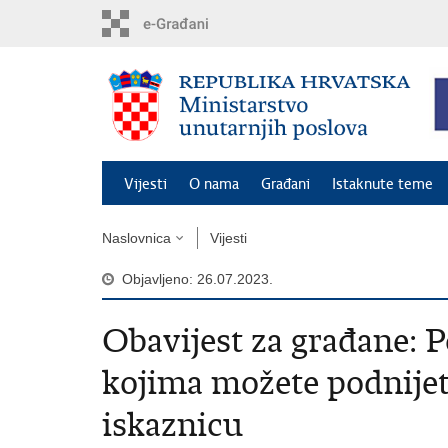
Preskoči
na
glavni
sadržaj
Vijesti
O nama
Građani
Istaknute teme
Naslovnica
Vijesti
Objavljeno: 26.07.2023.
Obavijest za građane: P
kojima možete podnijet
iskaznicu