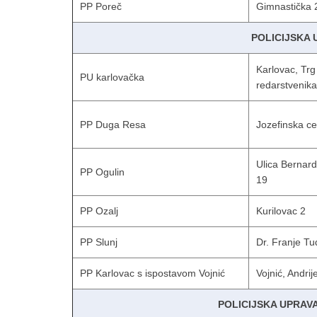
PP Poreč
Gimnastička 
POLICIJSKA
Karlovac, Trg
PU karlovačka
redarstvenika
PP Duga Resa
Jozefinska ce
Ulica Bernar
PP Ogulin
19
PP Ozalj
Kurilovac 2
PP Slunj
Dr. Franje T
PP Karlovac s ispostavom Vojnić
Vojnić, Andri
POLICIJSKA UPRAV