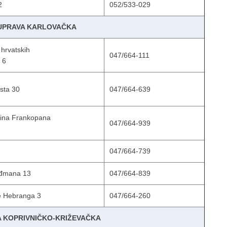
2
052/533-029
 UPRAVA KARLOVAČKA
 hrvatskih
047/664-111
 6
sta 30
047/664-639
dina Frankopana
047/664-939
047/664-739
uđmana 13
047/664-839
je Hebranga 3
047/664-260
A KOPRIVNIČKO-KRIŽEVAČKA