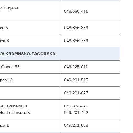
Trg Eugena
048/656-411
ća 5
048/656-839
ića 6
048/656-739
AVA KRAPINSKO-ZAGORSKA
e Gupca 53
049/225-011
upca 18
049/201-515
049/201-627
nje Tuđmana 10
049/374-426
nka Leskovara 5
049/201-422
ića 1
049/201-838