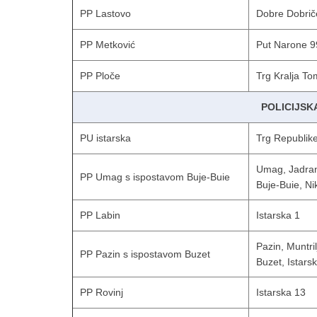
PP Lastovo
Dobre Dobrič
PP Metković
Put Narone 9
PP Ploče
Trg Kralja To
POLICIJSK
PU istarska
Trg Republik
Umag, Jadra
PP Umag s ispostavom Buje-Buie
Buje-Buie, Ni
PP Labin
Istarska 1
Pazin, Muntri
PP Pazin s ispostavom Buzet
Buzet, Istars
PP Rovinj
Istarska 13