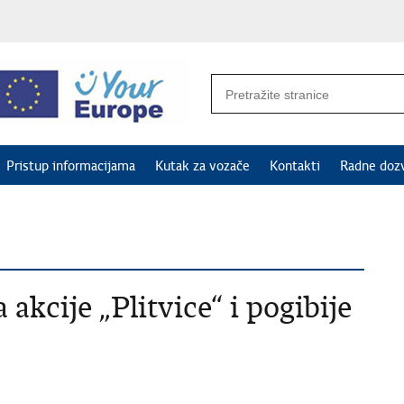
Pristup informacijama
Kutak za vozače
Kontakti
Radne doz
 akcije „Plitvice“ i pogibije