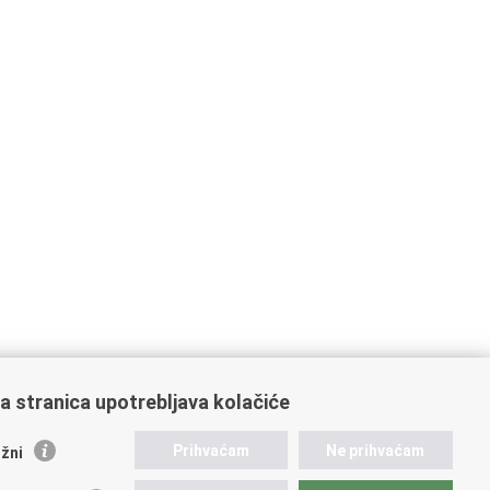
a stranica upotrebljava kolačiće
ažne poveznice
Prihvaćam
Ne prihvaćam
žni
ikacije