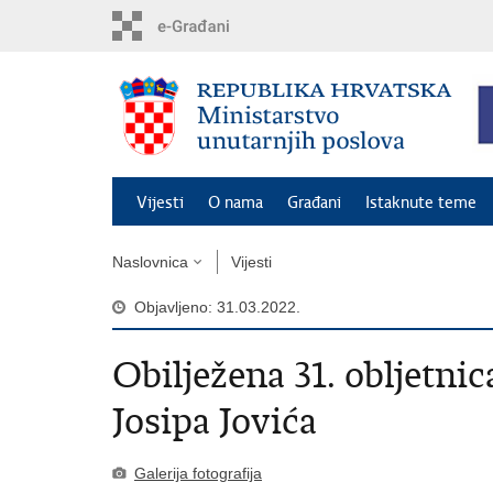
Preskoči
na
glavni
sadržaj
Vijesti
O nama
Građani
Istaknute teme
Naslovnica
Vijesti
Objavljeno: 31.03.2022.
Obilježena 31. obljetnica
Josipa Jovića
Galerija fotografija