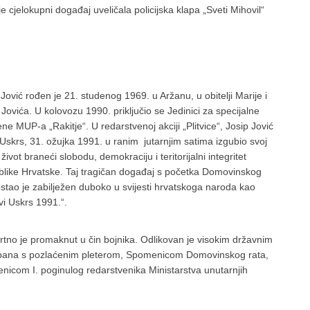
 cjelokupni događaj uveličala policijska klapa „Sveti Mihovil“
 Jović rođen je 21. studenog 1969. u Aržanu, u obitelji Marije i
a Jovića. U kolovozu 1990. priključio se Jedinici za specijalne
ne MUP-a „Rakitje“. U redarstvenoj akciji „Plitvice“, Josip Jović
 Uskrs, 31. ožujka 1991. u ranim jutarnjim satima izgubio svoj
život braneći slobodu, demokraciju i teritorijalni integritet
like Hrvatske. Taj tragičan događaj s početka Domovinskog
ostao je zabilježen duboko u svijesti hrvatskoga naroda kao
vi Uskrs 1991.“.
tno je promaknut u čin bojnika. Odlikovan je visokim državnim
kopana s pozlaćenim pleterom, Spomenicom Domovinskog rata,
nicom I. poginulog redarstvenika Ministarstva unutarnjih