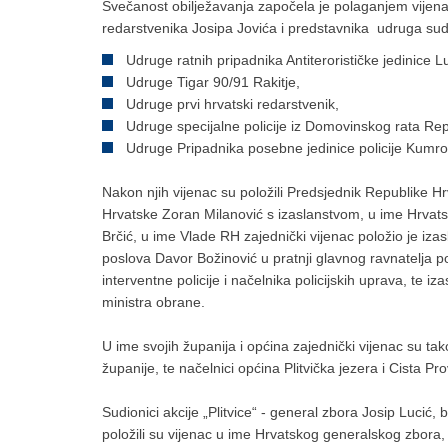
Svečanost obilježavanja započela je polaganjem vijen
redarstvenika Josipa Jovića i predstavnika udruga sudio
Udruge ratnih pripadnika Antiterorističke jedinice L
Udruge Tigar 90/91 Rakitje,
Udruge prvi hrvatski redarstvenik,
Udruge specijalne policije iz Domovinskog rata Rep
Udruge Pripadnika posebne jedinice policije Kumro
Nakon njih vijenac su položili Predsjednik Republike 
Hrvatske Zoran Milanović s izaslanstvom, u ime Hrvats
Brčić, u ime Vlade RH zajednički vijenac položio je izas
poslova Davor Božinović u pratnji glavnog ravnatelja pol
interventne policije i načelnika policijskih uprava, te iz
ministra obrane.
U ime svojih županija i općina zajednički vijenac su tak
županije, te načelnici općina Plitvička jezera i Cista P
Sudionici akcije „Plitvice“ - general zbora Josip Lucić, 
položili su vijenac u ime Hrvatskog generalskog zbora, 