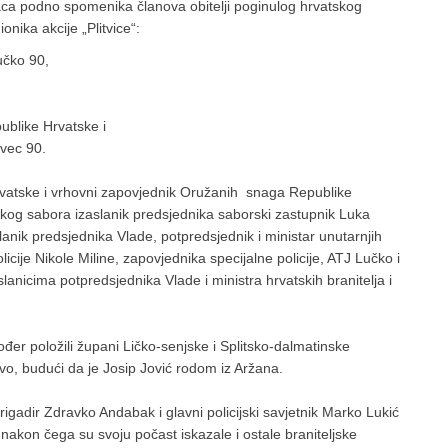
aca podno spomenika članova obitelji poginulog hrvatskog
nika akcije „Plitvice“:
učko 90,
ublike Hrvatske i
vec 90.
Hrvatske i vrhovni zapovjednik Oružanih snaga Republike
kog sabora izaslanik predsjednika saborski zastupnik Luka
lanik predsjednika Vlade, potpredsjednik i ministar unutarnjih
icije Nikole Miline, zapovjednika specijalne policije, ATJ Lučko i
aslanicima potpredsjednika Vlade i ministra hrvatskih branitelja i
ođer položili župani Ličko-senjske i Splitsko-dalmatinske
rovo, budući da je Josip Jović rodom iz Aržana.
brigadir Zdravko Andabak i glavni policijski savjetnik Marko Lukić
nakon čega su svoju počast iskazale i ostale braniteljske