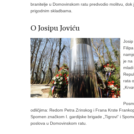
branitelje u Domovinskom ratu predvodio molitvu, dok je
prigodnim skladbama.
O Josipu Joviću
Josip
Filip
namje
je na
mladi 
Repub
rata 
„Krva
Posmr
odličjima: Redom Petra Zrinskog i Frana Krste Fran
Spomen značkom I. gardijske brigade „Tigrovi“ i Spome
poslova u Domovinskom ratu.