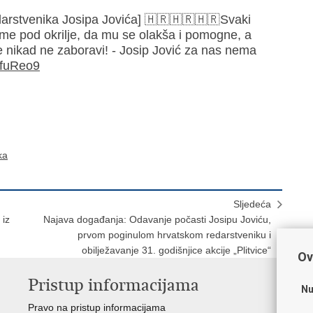
darstvenika Josipa Jovića] 🇭🇷🇭🇷🇭🇷Svaki
zme pod okrilje, da mu se olakša i pomogne, a
se nikad ne zaboravi! - Josip Jović za nas nema
JfuReo9
ka
Sljedeća
 iz
Najava događanja: Odavanje počasti Josipu Joviću,
prvom poginulom hrvatskom redarstveniku i
obilježavanje 31. godišnjice akcije „Plitvice“
Ov
Pristup informacijama
V
Nu
Pravo na pristup informacijama
Apl