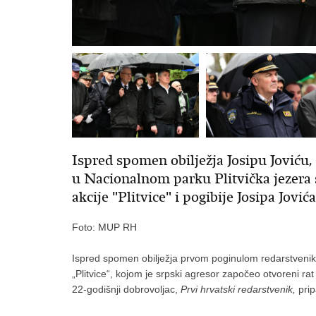
Ispred spomen obilježja Josipu Jović
u Nacionalnom parku Plitvička jezera s
akcije "Plitvice" i pogibije Josipa Jovića
Foto: MUP RH
Ispred spomen obilježja prvom poginulom redarstveniku 
„Plitvice“, kojom je srpski agresor započeo otvoreni rat 
22-godišnji dobrovoljac,
Prvi hrvatski redarstvenik,
pri