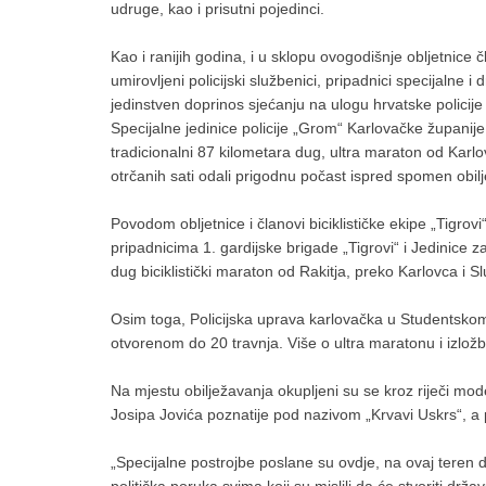
udruge, kao i prisutni pojedinci.
Kao i ranijih godina, i u sklopu ovogodišnje obljetnice 
umirovljeni policijski službenici, pripadnici specijalne i
jedinstven doprinos sjećanju na ulogu hrvatske polici
Specijalne jedinice policije „Grom“ Karlovačke županije,
tradicionalni 87 kilometara dug, ultra maraton od Karlov
otrčanih sati odali prigodnu počast ispred spomen obil
Povodom obljetnice i članovi biciklističke ekipe „Tigro
pripadnicima 1. gardijske brigade „Tigrovi“ i Jedinic
dug biciklistički maraton od Rakitja, preko Karlovca i S
Osim toga, Policijska uprava karlovačka u Studentskom 
otvorenom do 20 travnja. Više o ultra maratonu i izložb
Na mjestu obilježavanja okupljeni su se kroz riječi moder
Josipa Jovića poznatije pod nazivom „Krvavi Uskrs“, a 
„Specijalne postrojbe poslane su ovdje, na ovaj teren d