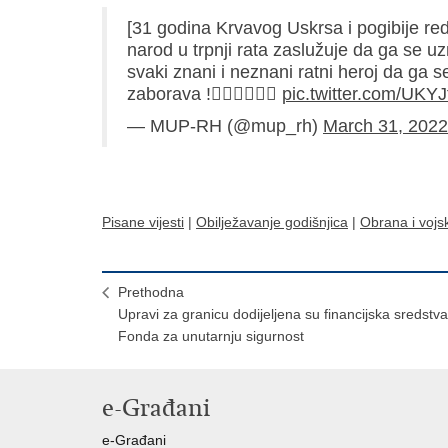
[31 godina Krvavog Uskrsa i pogibije re
narod u trpnji rata zaslužuje da ga se u
svaki znani i neznani ratni heroj da ga 
zaborava !👮🏻‍♂️👮🏻‍♀️
pic.twitter.com/UKY
— MUP-RH (@mup_rh)
March 31, 2022
Pisane vijesti
|
Obilježavanje godišnjica
|
Obrana i vojs
Prethodna
Upravi za granicu dodijeljena su financijska sredstva
Fonda za unutarnju sigurnost
e-Građani
e-Građani