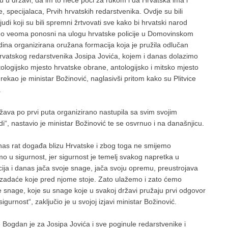
avu u državi, da im to neće poći za rukom i da Hrvatska ima i
e, specijalaca, Prvih hrvatskih redarstvenika. Ovdje su bili
udi koji su bili spremni žrtvovati sve kako bi hrvatski narod
 smo veoma ponosni na ulogu hrvatske policije u Domovinskom
dina organizirana oružana formacija koja je pružila odlučan
 hrvatskog redarstvenika Josipa Jovića, kojem i danas dolazimo
ologijsko mjesto hrvatske obrane, antologijsko i mitsko mjesto
rekao je ministar Božinović, naglasivši pritom kako su Plitvice
.
ržava po prvi puta organizirano nastupila sa svim svojim
judi“, nastavio je ministar Božinović te se osvrnuo i na današnjicu.
nas rat događa blizu Hrvatske i zbog toga ne smijemo
mo u sigurnost, jer sigurnost je temelj svakog napretka u
cija i danas jača svoje snage, jača svoju opremu, preustrojava
 zadaće koje pred njome stoje. Zato ulažemo i zato ćemo
lne snage, koje su snage koje u svakoj državi pružaju prvi odgovor
 sigurnost“, zaključio je u svojoj izjavi ministar Božinović.
Bogdan je za Josipa Jovića i sve poginule redarstvenike i