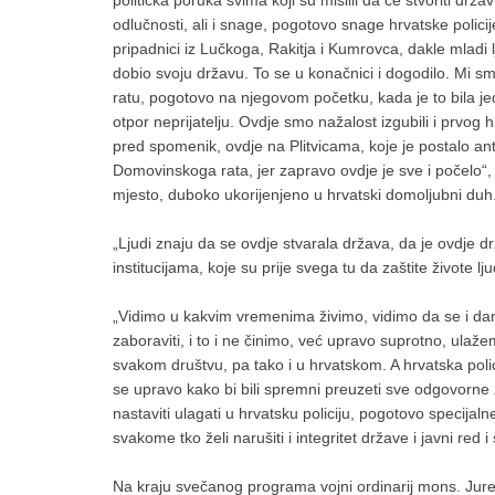
politička poruka svima koji su mislili da će stvoriti drž
odlučnosti, ali i snage, pogotovo snage hrvatske policij
pripadnici iz Lučkoga, Rakitja i Kumrovca, dakle mladi lj
dobio svoju državu. To se u konačnici i dogodilo. Mi
ratu, pogotovo na njegovom početku, kada je to bila je
otpor neprijatelju. Ovdje smo nažalost izgubili i prvog
pred spomenik, ovdje na Plitvicama, koje je postalo ant
Domovinskoga rata, jer zapravo ovdje je sve i počelo“, 
mjesto, duboko ukorijenjeno u hrvatski domoljubni duh
„Ljudi znaju da se ovdje stvarala država, da je ovdje d
institucijama, koje su prije svega tu da zaštite živote l
„Vidimo u kakvim vremenima živimo, vidimo da se i da
zaboraviti, i to i ne činimo, već upravo suprotno, ulaže
svakom društvu, pa tako i u hrvatskom. A hrvatska poli
se upravo kako bi bili spremni preuzeti sve odgovorne
nastaviti ulagati u hrvatsku policiju, pogotovo specija
svakome tko želi narušiti i integritet države i javni red i
Na kraju svečanog programa vojni ordinarij mons. Jure 