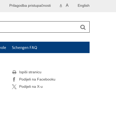
A
Prilagodba pristupačnosti
English
A
vole
Schengen FAQ
Ispiši stranicu
Podijeli na Facebooku
Podijeli na X-u