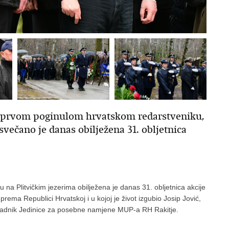
u, prvom poginulom hrvatskom redarstveniku,
večano je danas obilježena 31. obljetnica
na Plitvičkim jezerima obilježena je danas 31. obljetnica akcije
prema Republici Hrvatskoj i u kojoj je život izgubio Josip Jović,
padnik Jedinice za posebne namjene MUP-a RH Rakitje.