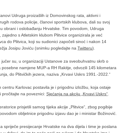
članovi Udruga proizašlih iz Domovinskog rata, aktivni i
 drugih rodova policije, članovi sportskih klubova, dali su svoj
je u obrani i oslobađanju Hrvatske. Tim povodom, Udruga
 zajedno s Atletskim klubom Plitvice organizirala je već
ca do Plitvica, koji su sudionici započeli sinoć i nakon 14
ježja Josipu Joviću (snimku pogledajte na
Twitteru
).
vi“ jučer su, u organizaciji Ustanove za sveobuhvatnu skrb o
e za posebne namjene MUP-a RH Rakitje, odvozili 145 kilometara
lunja, do Plitvičkih jezera, naziva „Krvavi Uskrs 1991.-2022.“
centru Karlovac postavila je i prigodnu izložbu, koja ostaje
i pročitajte na poveznici:
Sjećanja na akciju „Krvavi Uskrs“
.
atorice prisjetili samog tijeka akcije „Plitvice“, zbog pogibije
povodom obljetnice prigodnu izjavu dao je i ministar Božinović.
a spriječe presijecanje Hrvatske na dva dijela i time je poslana