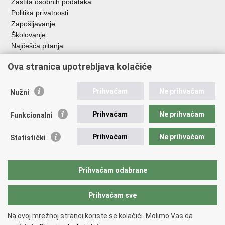
Zaštita osobnih podataka
Politika privatnosti
Zapošljavanje
Školovanje
Najčešća pitanja
Važne poveznice
Ova stranica upotrebljava kolačiće
Aplikacije
Prihvaćam
Ne prihvaćam
Nužni
EMN Nacionalna kontaktna točka za Republiku Hrvatsku
Policijske uprave
Prihvaćam
Ne prihvaćam
Funkcionalni
Policijska akademija
Muzej policije
Prihvaćam
Ne prihvaćam
Statistički
Zaklada policijske solidarnosti
Sindikati
Udruge
Prihvaćam odabrane
Dom zdravlja MUP-a
Prihvaćam sve
Povratak na vrh
Na ovoj mrežnoj stranci koriste se kolačići. Molimo Vas da
Copyright © 2026 Ministarstvo unutarnjih poslova Republike Hrvatske.