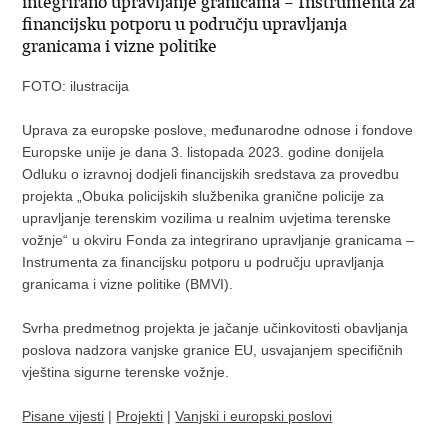
integrirano upravljanje granicama – Instrumenta za
financijsku potporu u području upravljanja
granicama i vizne politike
FOTO: ilustracija
Uprava za europske poslove, međunarodne odnose i fondove
Europske unije je dana 3. listopada 2023. godine donijela
Odluku o izravnoj dodjeli financijskih sredstava za provedbu
projekta „Obuka policijskih službenika granične policije za
upravljanje terenskim vozilima u realnim uvjetima terenske
vožnje“ u okviru Fonda za integrirano upravljanje granicama –
Instrumenta za financijsku potporu u području upravljanja
granicama i vizne politike (BMVI).
Svrha predmetnog projekta je jačanje učinkovitosti obavljanja
poslova nadzora vanjske granice EU, usvajanjem specifičnih
vještina sigurne terenske vožnje.
Pisane vijesti
|
Projekti
|
Vanjski i europski poslovi