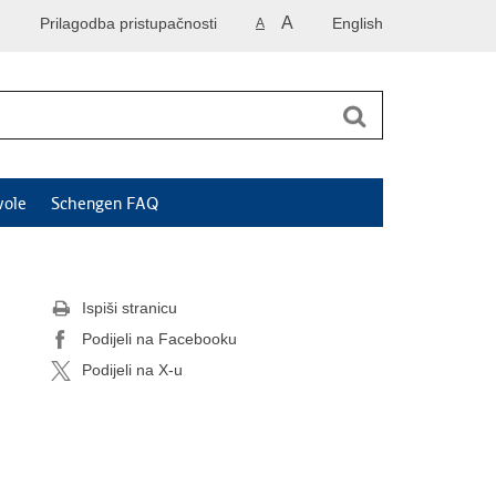
A
Prilagodba pristupačnosti
English
A
vole
Schengen FAQ
Ispiši stranicu
Podijeli na Facebooku
Podijeli na X-u