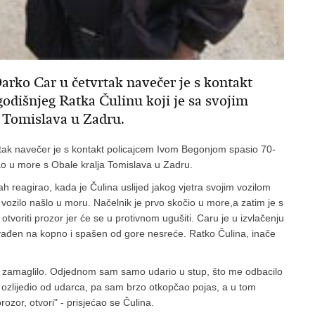
arko Car u četvrtak navečer je s kontakt
dišnjeg Ratka Čulinu koji je sa svojim
 Tomislava u Zadru.
rtak navečer je s kontakt policajcem Ivom Begonjom spasio 70-
ao u more s Obale kralja Tomislava u Zadru.
ah reagirao, kada je Čulina uslijed jakog vjetra svojim vozilom
vozilo našlo u moru. Načelnik je prvo skočio u more,a zatim je s
 otvoriti prozor jer će se u protivnom ugušiti. Caru je u izvlačenju
zvađen na kopno i spašen od gore nesreće. Ratko Čulina, inače
e zamaglilo. Odjednom sam samo udario u stup, što me odbacilo
 ozlijedio od udarca, pa sam brzo otkopčao pojas, a u tom
rozor, otvori" - prisjećao se Čulina.