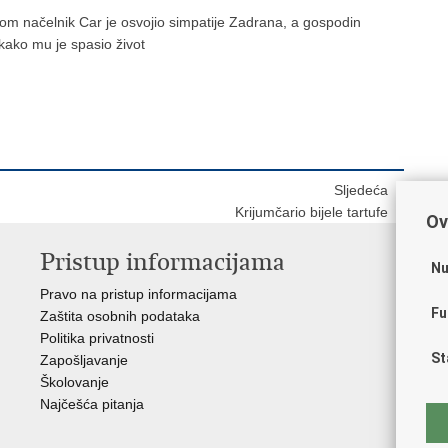
 načelnik Car je osvojio simpatije Zadrana, a gospodin
 kako mu je spasio život
Sljedeća
Krijumčario bijele tartufe
Ov
Pristup informacijama
V
Nu
Pravo na pristup informacijama
Apl
Fu
Zaštita osobnih podataka
EMN
Politika privatnosti
Pol
St
Zapošljavanje
Pol
Školovanje
Muz
Najčešća pitanja
Zak
Sin
Ud