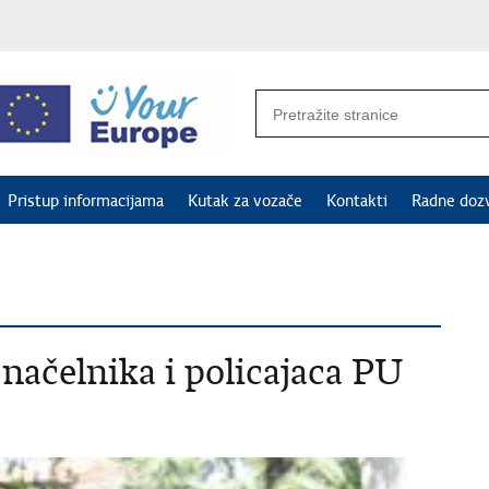
Pristup informacijama
Kutak za vozače
Kontakti
Radne doz
načelnika i policajaca PU