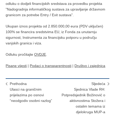
odluku o dodjeli financijskih sredstava za provedbu projekta
"Nadogradnja informatičkog sustava za upravljanje državnom
granicom za potrebe Entry / Exit sustava".
Ukupan iznos projekta od 2.850.000,00 eura (PDV uključen)
100% se financira sredstvima EU, iz Fonda za unutarnju
sigurnost, Instrumenta za financijsku potporu u području
vanjskih granica i viza.
Odluku pročitajte
OVDJE
.
Pisane vijesti
|
Podaci o transparentnosti
|
Društvo i zajednica
Prethodna
Sljedeća
Ulasci na graničnim
Sjednica Vlade RH:
prijelazima po osnovi
Potpredsjednik Božinović o
“neodgodiv osobni razlog”
aktivnostima Stožera i
ostalim temama iz
djelokruga MUP-a