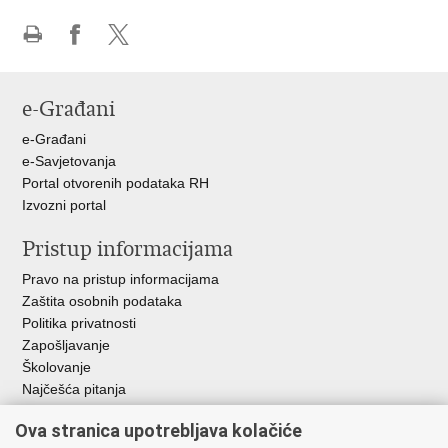
Ispiši
Podijeli
Podijeli
stranicu
na
na
Facebooku
X-
e-Građani
u
e-Građani
e-Savjetovanja
Portal otvorenih podataka RH
Izvozni portal
Pristup informacijama
Pravo na pristup informacijama
Zaštita osobnih podataka
Politika privatnosti
Zapošljavanje
Školovanje
Najčešća pitanja
Važne poveznice
Ova stranica upotrebljava kolačiće