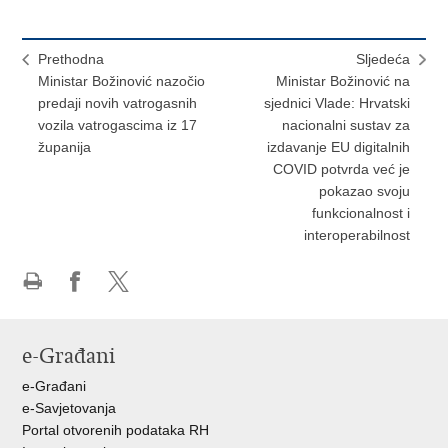
Prethodna
Sljedeća
Ministar Božinović nazočio
Ministar Božinović na
predaji novih vatrogasnih
sjednici Vlade: Hrvatski
vozila vatrogascima iz 17
nacionalni sustav za
županija
izdavanje EU digitalnih
COVID potvrda već je
pokazao svoju
funkcionalnost i
interoperabilnost
Ispiši
Podijeli
Podijeli
stranicu
na
na
Facebooku
X-
e-Građani
u
e-Građani
e-Savjetovanja
Portal otvorenih podataka RH