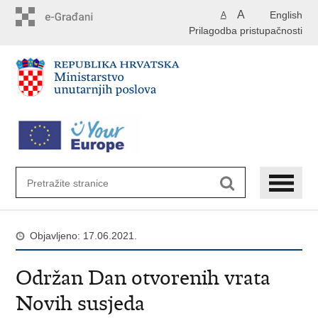
Preskoči
A
English
A
na
Prilagodba pristupačnosti
glavni
sadržaj
Objavljeno: 17.06.2021.
Održan Dan otvorenih vrata
Novih susjeda