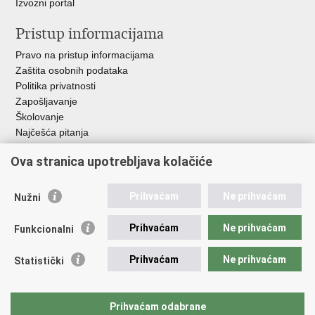
Izvozni portal
Pristup informacijama
Pravo na pristup informacijama
Zaštita osobnih podataka
Politika privatnosti
Zapošljavanje
Školovanje
Najčešća pitanja
Važne poveznice
Ova stranica upotrebljava kolačiće
Aplikacije
Prihvaćam
Ne prihvaćam
Nužni
EMN Nacionalna kontaktna točka za Republiku Hrvatsku
Policijske uprave
Prihvaćam
Ne prihvaćam
Funkcionalni
Policijska akademija
Muzej policije
Prihvaćam
Ne prihvaćam
Statistički
Zaklada policijske solidarnosti
Sindikati
Udruge
Prihvaćam odabrane
Dom zdravlja MUP-a