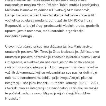
nacionalnim manjina Vlade RH Alen Tahiri, muftija i predsjednik
Mešihata Islamske zajednice u Hrvatskoj Aziz Hasanović,
Danijel Berković ispred Evanđeoske pentekostne crkve u RH,
voditeljica odjela za međunarodnu zaštitu UNHCR-a Indira
Beganović, te brojni drugi predstavnici vladinih ureda, gradskih
uprava, javnih ustanova, međunarodnih organizacija i
nevladinih udruga.
U svom obraćanju prisutnima državna tajnica Ministarstva
unutarnjih poslova RH, Terezija Gras istaknula je: „Ministarstvo
unutarnjih poslova napravilo je značajan iskorak u sustavu azila
i integracije, a svakako da nas čeka još dosta posla kada se
radi o dugoročnoj integraciji. U tom segmentu ističem nekoliko
važnih dokumenata koji su relevantni za sve nas jer definiraju
naš rad u narednom razdoblju, prije svega Akcijski plan za
integraciju i socijalnu koheziju Europske komisije 2021. – 2027.
i Akcijski plan za integraciju na nacionalnoj razini koji se razvija
te početak rada na novoj Migracijskoj strategiji Republike
Hrvatske.“