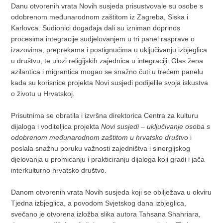
Danu otvorenih vrata Novih susjeda prisustvovale su osobe s
odobrenom međunarodnom zaštitom iz Zagreba, Siska i
Karlovca. Sudionici događaja dali su izniman doprinos
procesima integracije sudjelovanjem u tri panel rasprave o
izazovima, preprekama i postignućima u uključivanju izbjeglica
u društvu, te ulozi religijskih zajednica u integraciji. Glas žena
azilantica i migrantica mogao se snažno čuti u trećem panelu
kada su korisnice projekta Novi susjedi podijelile svoja iskustva
o životu u Hrvatskoj.
Prisutnima se obratila i izvršna direktorica Centra za kulturu
dijaloga i voditeljica projekta
Novi susjedi – uključivanje osoba s
odobrenom međunarodnom zaštitom u hrvatsko društvo
i
poslala snažnu poruku važnosti zajedništva i sinergijskog
djelovanja u promicanju i prakticiranju dijaloga koji gradi i jača
interkulturno hrvatsko društvo.
Danom otvorenih vrata Novih susjeda koji se obilježava u okviru
Tjedna izbjeglica, a povodom Svjetskog dana izbjeglica,
svečano je otvorena izložba slika autora Tahsana Shahriara,