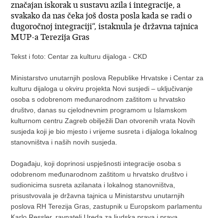
značajan iskorak u sustavu azila i integracije, a
svakako da nas čeka još dosta posla kada se radi o
dugoročnoj integraciji“, istaknula je državna tajnica
MUP-a Terezija Gras
Tekst i foto: Centar za kulturu dijaloga - CKD
Ministarstvo unutarnjih poslova Republike Hrvatske i Centar za
kulturu dijaloga u okviru projekta Novi susjedi – uključivanje
osoba s odobrenom međunarodnom zaštitom u hrvatsko
društvo, danas su cjelodnevnim programom u Islamskom
kulturnom centru Zagreb obilježili Dan otvorenih vrata Novih
susjeda koji je bio mjesto i vrijeme susreta i dijaloga lokalnog
stanovništva i naših novih susjeda.
Događaju, koji doprinosi uspješnosti integracije osoba s
odobrenom međunarodnom zaštitom u hrvatsko društvo i
sudionicima susreta azilanata i lokalnog stanovništva,
prisustvovala je državna tajnica u Ministarstvu unutarnjih
poslova RH Terezija Gras, zastupnik u Europskom parlamentu
Karlo Ressler, ravnatelj Ureda za ljudska prava i prava