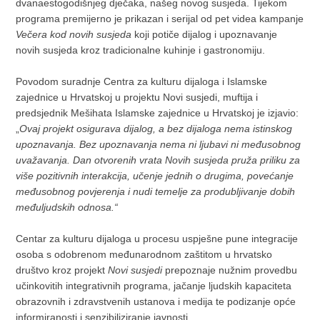
dvanaestogodišnjeg dječaka, našeg novog susjeda. Tijekom
programa premijerno je prikazan i serijal od pet videa kampanje
Večera kod novih susjeda
koji potiče dijalog i upoznavanje
novih susjeda kroz tradicionalne kuhinje i gastronomiju.
Povodom suradnje Centra za kulturu dijaloga i Islamske
zajednice u Hrvatskoj u projektu Novi susjedi, muftija i
predsjednik Mešihata Islamske zajednice u Hrvatskoj je izjavio:
„
Ovaj projekt osigurava dijalog, a bez dijaloga nema istinskog
upoznavanja. Bez upoznavanja nema ni ljubavi ni međusobnog
uvažavanja. Dan otvorenih vrata Novih susjeda pruža priliku za
više pozitivnih interakcija, učenje jednih o drugima, povećanje
međusobnog povjerenja i nudi temelje za produbljivanje dobih
međuljudskih odnosa.“
Centar za kulturu dijaloga u procesu uspješne pune integracije
osoba s odobrenom međunarodnom zaštitom u hrvatsko
društvo kroz projekt
Novi susjedi
prepoznaje nužnim provedbu
učinkovitih integrativnih programa, jačanje ljudskih kapaciteta
obrazovnih i zdravstvenih ustanova i medija te podizanje opće
informiranosti i senzibiliziranje javnosti.