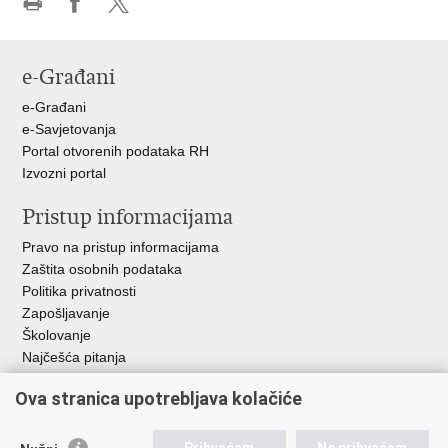
Ispiši
Podijeli
Podijeli
stranicu
na
na
Facebooku
X-
e-Građani
u
e-Građani
e-Savjetovanja
Portal otvorenih podataka RH
Izvozni portal
Pristup informacijama
Pravo na pristup informacijama
Zaštita osobnih podataka
Politika privatnosti
Zapošljavanje
Školovanje
Najčešća pitanja
Važne poveznice
Ova stranica upotrebljava kolačiće
Aplikacije
Prihvaćam
Ne prihvaćam