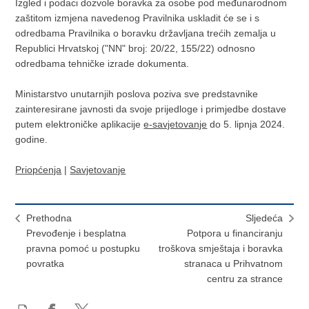
Izgled i podaci dozvole boravka za osobe pod međunarodnom
zaštitom izmjena navedenog Pravilnika uskladit će se i s
odredbama Pravilnika o boravku državljana trećih zemalja u
Republici Hrvatskoj ("NN" broj: 20/22, 155/22) odnosno
odredbama tehničke izrade dokumenta.
Ministarstvo unutarnjih poslova poziva sve predstavnike
zainteresirane javnosti da svoje prijedloge i primjedbe dostave
putem elektroničke aplikacije
e-savjetovanje
do 5. lipnja 2024.
godine.
Priopćenja
|
Savjetovanje
Prethodna
Sljedeća
Prevođenje i besplatna
Potpora u financiranju
pravna pomoć u postupku
troškova smještaja i boravka
povratka
stranaca u Prihvatnom
centru za strance