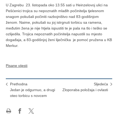
U Zagrebu 23. listopada oko 13.55 sati u Heinzelovoj ulici na
Pešćenici trojica su nepoznatih mlađih počinitelja tjelesnom
snagom pokušali počiniti razbojništvo nad 83-godišnjom
ženom. Naime, pokušali su joj istrgnuti torbicu sa ramena,
međutim žena je nije htjela ispustiti te je pala na tlo i teško se
ozlijedila. Trojica nepoznatih počinitelja napustili su mjesto
događaja, a 83-godišnjoj ženi liječnička je pomoć pružena u KB
Merkur.
Pisane vijesti
Prethodna
Sljedeća
Jedan je odgurnuo, a drugi
Zloporaba položaja i ovlasti
oteo torbicu s novcem
Ispiši
Podijeli
Podijeli