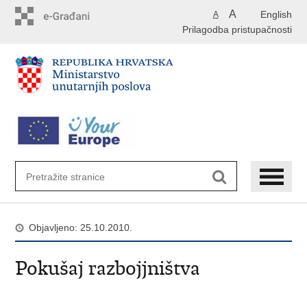
Preskoči
A
English
A
na
Prilagodba pristupačnosti
glavni
sadržaj
Objavljeno: 25.10.2010.
Pokušaj razbojjništva