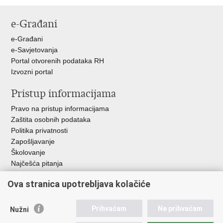
stranicu
na
na
Facebooku
X-
e-Građani
u
e-Građani
e-Savjetovanja
Portal otvorenih podataka RH
Izvozni portal
Pristup informacijama
Pravo na pristup informacijama
Zaštita osobnih podataka
Politika privatnosti
Zapošljavanje
Školovanje
Najčešća pitanja
Ova stranica upotrebljava kolačiće
Važne poveznice
Aplikacije
Prihvaćam
Ne prihvaćam
Nužni
EMN Nacionalna kontaktna točka za Republiku Hrvatsku
Policijske uprave