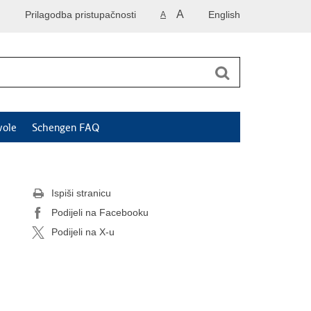
A
Prilagodba pristupačnosti
English
A
vole
Schengen FAQ
Ispiši stranicu
Podijeli na Facebooku
Podijeli na X-u