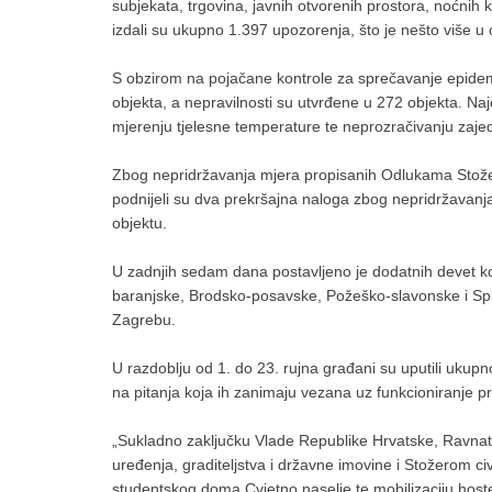
subjekata, trgovina, javnih otvorenih prostora, noćnih k
izdali su ukupno 1.397 upozorenja, što je nešto više 
S obzirom na pojačane kontrole za sprečavanje epidemi
objekta, a nepravilnosti su utvrđene u 272 objekta. Naj
mjerenju tjelesne temperature te neprozračivanju zajed
Zbog nepridržavanja mjera propisanih Odlukama Stožera c
podnijeli su dva prekršajna naloga zbog nepridržavanja 
objektu.
U zadnjih sedam dana postavljeno je dodatnih devet k
baranjske, Brodsko-posavske, Požeško-slavonske i Spli
Zagrebu.
U razdoblju od 1. do 23. rujna građani su uputili ukup
na pitanja koja ih zanimaju vezana uz funkcioniranje pr
„Sukladno zaključku Vlade Republike Hrvatske, Ravnatel
uređenja, graditeljstva i državne imovine i Stožerom ci
studentskog doma Cvjetno naselje te mobilizaciju host