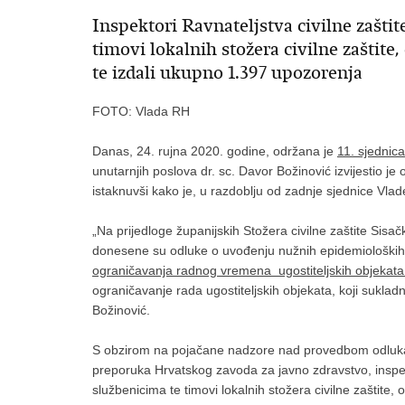
Inspektori Ravnateljstva civilne zaštit
timovi lokalnih stožera civilne zaštite,
te izdali ukupno 1.397 upozorenja
FOTO: Vlada RH
Danas, 24. rujna 2020. godine, održana je
11. sjednic
unutarnjih poslova dr. sc. Davor Božinović izvijestio je
istaknuvši kako je, u razdoblju od zadnje sjednice Vla
„Na prijedloge županijskih Stožera civilne zaštite Sis
donesene su odluke o uvođenju nužnih epidemioloških 
ograničavanja radnog vremena ugostiteljskih objekata i
ograničavanje rada ugostiteljskih objekata, koji suklad
Božinović.
S obzirom na pojačane nadzore nad provedbom odluka S
preporuka Hrvatskog zavoda za javno zdravstvo, inspekto
službenicima te timovi lokalnih stožera civilne zaštite,