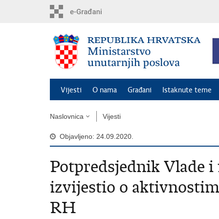
Preskoči
na
glavni
sadržaj
Vijesti
O nama
Građani
Istaknute teme
Naslovnica
Vijesti
Objavljeno: 24.09.2020.
Potpredsjednik Vlade i
izvijestio o aktivnostim
RH