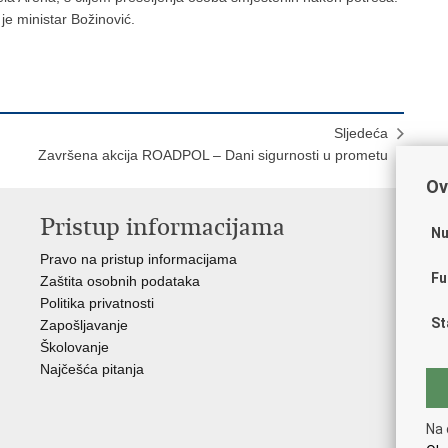
je ministar Božinović.
Sljedeća
Završena akcija ROADPOL – Dani sigurnosti u prometu
Ov
Pristup informacijama
V
Nu
Pravo na pristup informacijama
Apl
Fu
Zaštita osobnih podataka
EMN
Politika privatnosti
Pol
St
Zapošljavanje
Pol
Školovanje
Muz
Najčešća pitanja
Zak
Sin
Ud
Na 
Dom