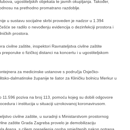
lubova, ugostiteljskih objekata te javnih okupljanja. Također,
u odnosu na prethodno promatrano razdoblje.
je u sustavu socijalne skrbi proveden je nadzor u 1.394
češće se radilo o nevođenju evidencija o dezinfekciji prostora i
ničkih prostora.
ivilne zaštite, inspektori Ravnateljstva civilne zaštite
preporuke o fizičkoj distanci na koncertu i u ugostiteljskom
ontejnera za medicinske ustanove s područja Osječko-
tsko-dalmatinske županije te šator za Kliničku bolnicu Merkur u
no 11.596 poziva na broj 113, pomoću kojeg su dobili odgovore
ocedura i institucija u situaciji uzrokovanoj koronavirusom.
jstvo civilne zaštite, u suradnji s Ministarstvom prostornog
vilne zaštite Grada Zagreba provelo je demobilizaciju
ela Arena, s ciljem preseljenja osoba smještenih nakon potresa.