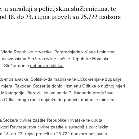
e, u suradnji s policijskim službenicima, te
 od 18. do 23. rujna proveli su 25.722 nadzora
a Vlade Republike Hrvatske.
Potpredsjednik Vlade i ministar
 o aktivnostima Stožera civilne zaštite Republike Hrvatske
de, Stožer donio
pet novih odluka.
ačko-moslavačke, Splitsko-dalmatinske te Ličko-senjske županije
mjera. Također, Stožer je donio i
izmjenu Odluke o nužnoj mjeri
z kategorije „Barovi“
, kojom se do 7. listopada produžava
no Odluci mogu raditi najduže do ponoći“, dodao je ministar
tožera civilne zaštite Republike Hrvatske te uputa i
ri Ravnateljstva civilne zaštite u suradnji s policijskim
 od 18. do 23. rujna proveli su 25.722 nadzora poslovnih