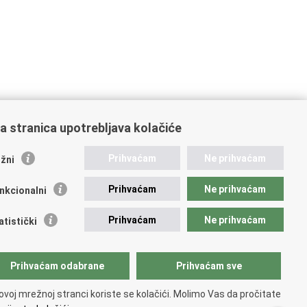
a stranica upotrebljava kolačiće
ažne poveznice
Prihvaćam
Ne prihvaćam
žni
ikacije
Prihvaćam
Ne prihvaćam
nkcionalni
 Nacionalna kontaktna točka za Republiku Hrvatsku
icijske uprave
Prihvaćam
Ne prihvaćam
atistički
icijska akademija
ej policije
lada policijske solidarnosti
Prihvaćam odabrane
Prihvaćam sve
dikati
ruge
ovoj mrežnoj stranci koriste se kolačići. Molimo Vas da pročitate
 zdravlja MUP-a