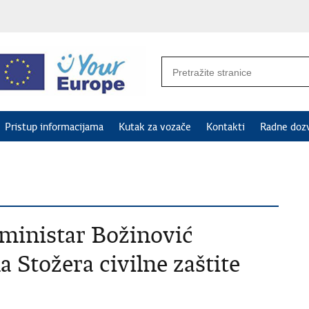
Pristup informacijama
Kutak za vozače
Kontakti
Radne doz
 ministar Božinović
a Stožera civilne zaštite