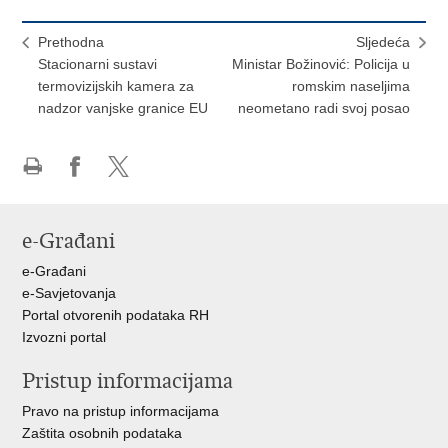
Prethodna
Sljedeća
Stacionarni sustavi
Ministar Božinović: Policija u
termovizijskih kamera za
romskim naseljima
nadzor vanjske granice EU
neometano radi svoj posao
Ispiši
Podijeli
Podijeli
stranicu
na
na
Facebooku
X-
e-Građani
u
e-Građani
e-Savjetovanja
Portal otvorenih podataka RH
Izvozni portal
Pristup informacijama
Pravo na pristup informacijama
Zaštita osobnih podataka