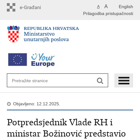
Preskoči
A
English
A
na
Prilagodba pristupačnosti
glavni
sadržaj
Objavljeno: 12.12.2025.
Potpredsjednik Vlade RH i
ministar Božinović predstavio