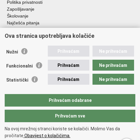
Politika privatnosti
Zapošljavanje
Školovanje
Najčešća pitanja
Važne poveznice
Ova stranica upotrebljava kolačiće
Aplikacije
Prihvaćam
Ne prihvaćam
Nužni
EMN Nacionalna kontaktna točka za Republiku Hrvatsku
Policijske uprave
Prihvaćam
Ne prihvaćam
Funkcionalni
Policijska akademija
Muzej policije
Prihvaćam
Ne prihvaćam
Statistički
Zaklada policijske solidarnosti
Sindikati
Udruge
Prihvaćam odabrane
Dom zdravlja MUP-a
Prihvaćam sve
Povratak na vrh
Na ovoj mrežnoj stranci koriste se kolačići. Molimo Vas da
Copyright © 2026 Ministarstvo unutarnjih poslova Republike Hrvatske.
pročitate
Obavijest o kolačićima.
Uvjeti korištenja
.
Izjava o pristupačnosti
.