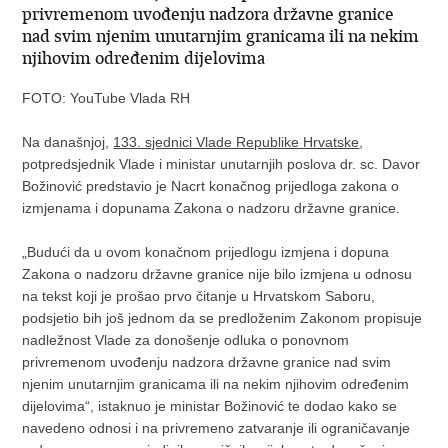
privremenom uvođenju nadzora državne granice
nad svim njenim unutarnjim granicama ili na nekim
njihovim određenim dijelovima
FOTO: YouTube Vlada RH
Na današnjoj,
133. sjednici Vlade Republike Hrvatske
,
potpredsjednik Vlade i ministar unutarnjih poslova dr. sc. Davor
Božinović predstavio je Nacrt konačnog prijedloga zakona o
izmjenama i dopunama Zakona o nadzoru državne granice.
„Budući da u ovom konačnom prijedlogu izmjena i dopuna
Zakona o nadzoru državne granice nije bilo izmjena u odnosu
na tekst koji je prošao prvo čitanje u Hrvatskom Saboru,
podsjetio bih još jednom da se predloženim Zakonom propisuje
nadležnost Vlade za donošenje odluka o ponovnom
privremenom uvođenju nadzora državne granice nad svim
njenim unutarnjim granicama ili na nekim njihovim određenim
dijelovima“, istaknuo je ministar Božinović te dodao kako se
navedeno odnosi i na privremeno zatvaranje ili ograničavanje