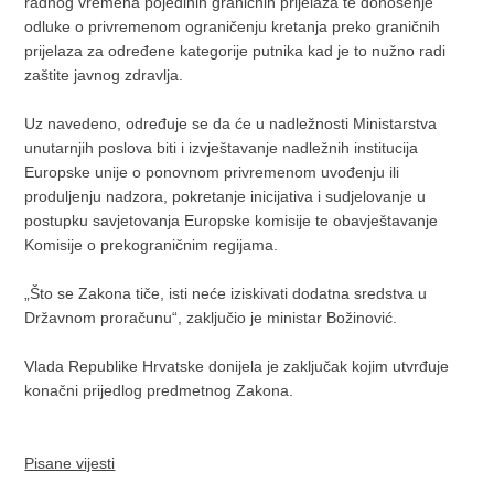
radnog vremena pojedinih graničnih prijelaza te donošenje
odluke o privremenom ograničenju kretanja preko graničnih
prijelaza za određene kategorije putnika kad je to nužno radi
zaštite javnog zdravlja.
Uz navedeno, određuje se da će u nadležnosti Ministarstva
unutarnjih poslova biti i izvještavanje nadležnih institucija
Europske unije o ponovnom privremenom uvođenju ili
produljenju nadzora, pokretanje inicijativa i sudjelovanje u
postupku savjetovanja Europske komisije te obavještavanje
Komisije o prekograničnim regijama.
„Što se Zakona tiče, isti neće iziskivati dodatna sredstva u
Državnom proračunu“, zaključio je ministar Božinović.
Vlada Republike Hrvatske donijela je zaključak kojim utvrđuje
konačni prijedlog predmetnog Zakona.
Pisane vijesti