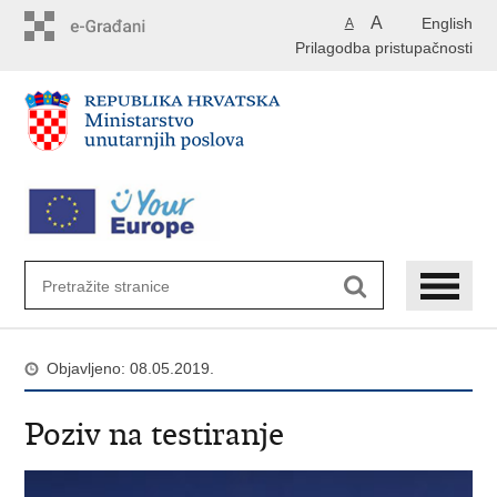
Preskoči
A
English
A
na
Prilagodba pristupačnosti
glavni
sadržaj
Objavljeno: 08.05.2019.
Poziv na testiranje