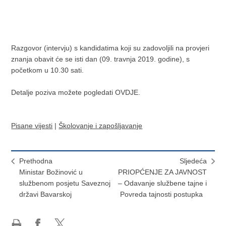
Razgovor (intervju) s kandidatima koji su zadovoljili na provjeri
znanja obavit će se isti dan (09. travnja 2019. godine), s
početkom u 10.30 sati.
Detalje poziva možete pogledati OVDJE.
Pisane vijesti
|
Školovanje i zapošljavanje
Prethodna
Sljedeća
Ministar Božinović u
PRIOPĆENJE ZA JAVNOST
službenom posjetu Saveznoj
– Odavanje službene tajne i
državi Bavarskoj
Povreda tajnosti postupka