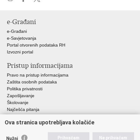
Ispiši
Podijeli
Podijeli
stranicu
na
na
Facebooku
X-
e-Građani
u
e-Građani
e-Savjetovanja
Portal otvorenih podataka RH
Izvozni portal
Pristup informacijama
Pravo na pristup informacijama
Zaštita osobnih podataka
Politika privatnosti
Zapošljavanje
Školovanje
Najčešća pitanja
Ova stranica upotrebljava kolačiće
Važne poveznice
Aplikacije
Prihvaćam
Ne prihvaćam
Nužni
EMN Nacionalna kontaktna točka za Republiku Hrvatsku