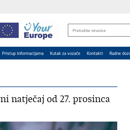
Pristup informacijama
Kutak za vozače
Kontakti
Radne doz
vni natječaj od 27. prosinca