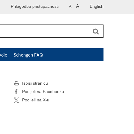
A
Prilagodba pristupačnosti
English
A
vole
Schengen FAQ
Ispiši stranicu
Podijeli na Facebooku
Podijeli na X-u