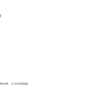
j
enik - 2 izvršitelja