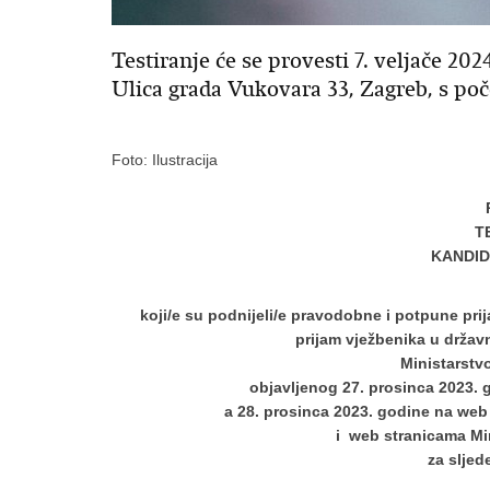
Testiranje će se provesti 7. veljače 20
Ulica grada Vukovara 33, Zagreb, s poč
Foto: Ilustracija
T
KANDID
koji/e su podnijeli/e pravodobne i potpune prij
prijam vježbenika u drža
Ministarstv
objavljenog 27. prosinca 2023.
a 28. prosinca 2023. godine na web
i web stranicama Mi
za sljed