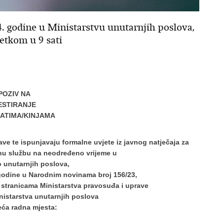
24. godine u Ministarstvu unutarnjih poslova,
etkom u 9 sati
POZIV NA
ESTIRANJE
ATIMA/KINJAMA
ave te ispunjavaju formalne uvjete iz javnog natječaja za
vnu službu na neodređeno vrijeme u
o unutarnjih poslova,
godine
u Narodnim novinama broj 156/23,
 stranicama Ministarstva pravosuđa i uprave
nistarstva unutarnjih poslova
eća radna mjesta: