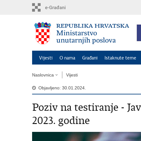
Preskoči
na
glavni
sadržaj
Vijesti
O nama
Građani
Istaknute teme
Naslovnica
Vijesti
Objavljeno: 30.01.2024.
Poziv na testiranje - Ja
2023. godine