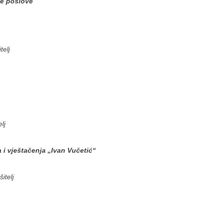
ne poslove
telj
lj
a i vještačenja „Ivan Vučetić“
itelj