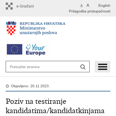
Preskoči
A
English
A
na
Prilagodba pristupačnosti
glavni
sadržaj
Objavljeno: 20.11.2023.
Poziv na testiranje
kandidatima/kandidatkinjama