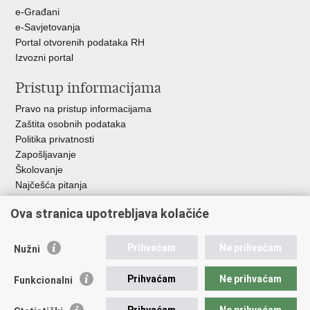
e-Građani
e-Savjetovanja
Portal otvorenih podataka RH
Izvozni portal
Pristup informacijama
Pravo na pristup informacijama
Zaštita osobnih podataka
Politika privatnosti
Zapošljavanje
Školovanje
Najčešća pitanja
Važne poveznice
Ova stranica upotrebljava kolačiće
Aplikacije
Prihvaćam
Ne prihvaćam
Nužni
EMN Nacionalna kontaktna točka za Republiku Hrvatsku
Policijske uprave
Prihvaćam
Ne prihvaćam
Funkcionalni
Policijska akademija
Muzej policije
Prihvaćam
Ne prihvaćam