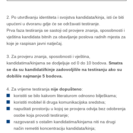
2. Po utvrđivanju identiteta i svojstva kandidata/kinja, isti će biti
upućeni u dvoranu gdje će se održavati testiranje.
Prva faza testiranja se sastoji od provjere znanja, sposobnosti i
vještina kandidata bitnih za obavljanje poslova radnih mjesta za
koje je raspisan javni natječaj.
3. Za provjeru znanja, sposobnosti i vještina,
kandidatima/kinjama se dodjeljuje od 0 do 10 bodova.
Smatra
se da su kandidati/kinje zadovoljili/e na testiranju ako su
dobili/e najmanje 5 bodova.
4. Za vrijeme testiranja
nije dopušteno
:
koristiti se bilo kakvom literaturom odnosno bilješkama;
koristiti mobitel ili druga komunikacijska sredstva;
napuštati prostoriju u kojoj se provjera odvija bez odobrenja
osobe koja provodi testiranje;
razgovarati s ostalim kandidatima/kinjama niti na drugi
način remetiti koncentraciju kandidata/kinja;