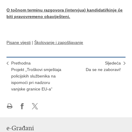
O točnom terminu razgovora (intervjua) kandidati/kinje će
biti pravovremeno obaviješteni.
Pisane vijesti
|
Školovanje i zapošljavanje
Prethodna
Sljedeća
Projekt „Troškovi smještaja
Da se ne zaboravi!
policijskih službenika na
ispomoći pri nadzoru
vanjske granice EU-a“
Ispiši
Podijeli
Podijeli
stranicu
na
na
Facebooku
X-
e-Građani
u