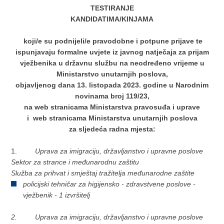
TESTIRANJE
KANDIDATIMA/KINJAMA
koji/e su podnijeli/e pravodobne i potpune prijave te
ispunjavaju formalne uvjete iz javnog natječaja za prijam
vježbenika u državnu službu na neodređeno vrijeme u
Ministarstvo unutarnjih poslova,
objavljenog dana 13. listopada 2023.
godine
u Narodnim
novinama broj 119/23,
na web stranicama Ministarstva pravosuđa i uprave
i web stranicama Ministarstva unutarnjih poslova
za sljedeća radna mjesta:
1.
Uprava za imigraciju, državljanstvo i upravne poslove
Sektor za strance i međunarodnu zaštitu
Služba za prihvat i smještaj tražitelja međunarodne zaštite
policijski tehničar za higijensko - zdravstvene poslove -
vježbenik - 1 izvršitelj
2. Uprava za imigraciju, državljanstvo i upravne poslove