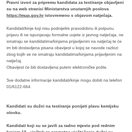
Pravni izvori za pripremu kandidata za testiranje objavljeni
su na web stranici Ministarstva unutarnjih poslova
https://mup.gov.hr
istovremeno s objavom natječaja.
Kandidati/kinje koji nisu podnijeli/e pravodobnu ili potpunu
prijavu ili ne ispunjavaju formalne uvjete iz javnog natječaja, ne
smatraju se kandidatima/kinjama prijavljenim na natječaj te će
im biti dostavljena pisana obavijest u kojoj se navode razlozi
zbog kojih se ne smatraju kandidatima/kinjama prijavljenim na
natječaj.
Obavijest će biti dostavljena putem elektroničke pošte.
Sve dodatne informacije kandidati/kinje mogu dobiti na telefon
01/6122-664.
Kandidati su dužni na testiranje ponijeti plavu kemijsku
olovku.
Kandidati koji su se javili za radno mjesto pod rednim
brojem 13 - vještak za prometna vještačenja dužni su