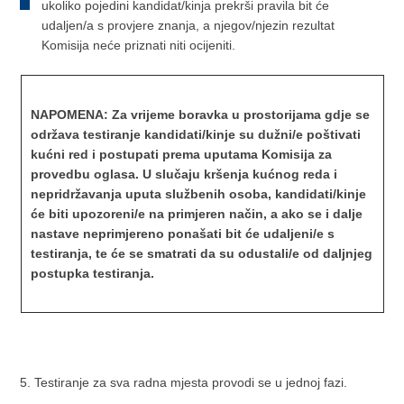
ukoliko pojedini kandidat/kinja prekrši pravila bit će
udaljen/a s provjere znanja, a njegov/njezin rezultat
Komisija neće priznati niti ocijeniti.
NAPOMENA: Za vrijeme boravka u prostorijama gdje se
održava testiranje kandidati/kinje su dužni/e poštivati
kućni red i postupati prema uputama Komisija za
provedbu oglasa. U slučaju kršenja kućnog reda i
nepridržavanja uputa službenih osoba, kandidati/kinje
će biti upozoreni/e na primjeren način, a ako se i dalje
nastave neprimjereno ponašati bit će udaljeni/e s
testiranja, te će se smatrati da su odustali/e od daljnjeg
postupka testiranja.
5. Testiranje za sva radna mjesta provodi se u jednoj fazi.