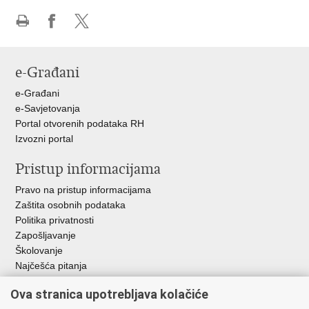
Ispiši
Podijeli
Podijeli
stranicu
na
na
Facebooku
X-
e-Građani
u
e-Građani
e-Savjetovanja
Portal otvorenih podataka RH
Izvozni portal
Pristup informacijama
Pravo na pristup informacijama
Zaštita osobnih podataka
Politika privatnosti
Zapošljavanje
Školovanje
Najčešća pitanja
Ova stranica upotrebljava kolačiće
Važne poveznice