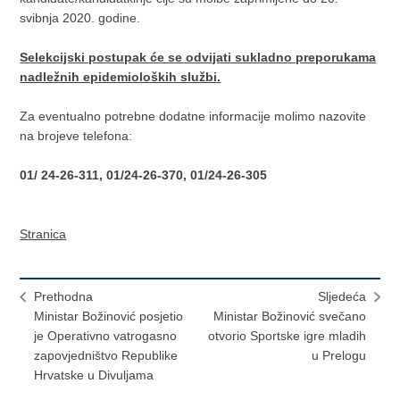
svibnja 2020. godine.
Selekcijski postupak će se odvijati sukladno preporukama
nadležnih epidemioloških službi.
Za eventualno potrebne dodatne informacije molimo nazovite
na brojeve telefona:
01/ 24-26-311, 01/24-26-370, 01/24-26-305
Stranica
Prethodna
Sljedeća
Ministar Božinović posjetio
Ministar Božinović svečano
je Operativno vatrogasno
otvorio Sportske igre mladih
zapovjedništvo Republike
u Prelogu
Hrvatske u Divuljama