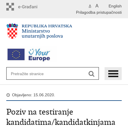
Preskoči
A
English
A
na
Prilagodba pristupačnosti
glavni
sadržaj
Objavljeno: 15.06.2020.
Poziv na testiranje
kandidatima/kandidatkinjama