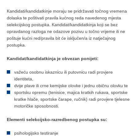
Kandidati/kandidatkinje moraju se pridržavati točnog vremena
dolaska te poštivati pravila kućnog reda navedenog mjesta
selekcijskog postupka. Kandidat/kandidatkinja koji se bez
opravdanog razloga ne odazove pozivu u točno vrijeme ili ne
poštuje kućni red/pravila bit će isključen/a iz natječajnog
postupka.
Kandidat/kandidatkinja je obvezan ponijeti:
važeću osobnu iskaznicu ili putovnicu radi provjere
identiteta,
dvije plave ili crne kemijske olovke i jednu običnu olovku te
sportsku opremu (tenisice, majica kratkih rukava, sportske
kratke hlače, sportske čarape, ručnik) radi provjere tjelesne
motoričke sposobnosti.
Elementi selekcijsko-razredbenog postupka su:
psihologijsko testiranje