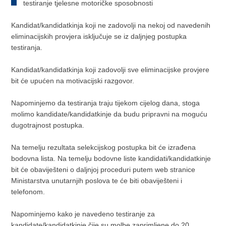
testiranje tjelesne motoričke sposobnosti
Kandidat/kandidatkinja koji ne zadovolji na nekoj od navedenih
eliminacijskih provjera isključuje se iz daljnjeg postupka
testiranja.
Kandidat/kandidatkinja koji zadovolji sve eliminacijske provjere
bit će upućen na motivacijski razgovor.
Napominjemo da testiranja traju tijekom cijelog dana, stoga
molimo kandidate/kandidatkinje da budu pripravni na moguću
dugotrajnost postupka.
Na temelju rezultata selekcijskog postupka bit će izrađena
bodovna lista. Na temelju bodovne liste kandidati/kandidatkinje
bit će obaviješteni o daljnjoj proceduri putem web stranice
Ministarstva unutarnjih poslova te će biti obaviješteni i
telefonom.
Napominjemo kako je navedeno testiranje za
kandidate/kandidatkinje čije su molbe zaprimljene do 20.