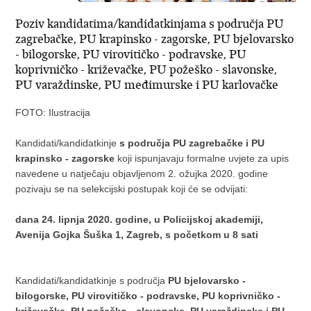
Poziv kandidatima/kandidatkinjama s područja PU
zagrebačke, PU krapinsko - zagorske, PU bjelovarsko
- bilogorske, PU virovitičko - podravske, PU
koprivničko - križevačke, PU požeško - slavonske,
PU varaždinske, PU međimurske i PU karlovačke
FOTO: Ilustracija
Kandidati/kandidatkinje
s područja PU zagrebačke i PU
krapinsko - zagorske
koji ispunjavaju formalne uvjete za upis
navedene u natječaju objavljenom 2. ožujka 2020. godine
pozivaju se na selekcijski postupak koji će se odvijati:
dana 24. lipnja 2020. godine, u Policijskoj akademiji,
Avenija Gojka Šuška 1, Zagreb, s početkom u 8 sati
Kandidati/kandidatkinje s područja
PU bjelovarsko -
bilogorske, PU virovitičko - podravske, PU koprivničko -