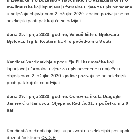
križevačke, PU požeško - slavonske, PU varaždinske i PU
međimurske
koji ispunjavaju formalne uvjete za upis navedene
u natječaju objavljenom 2. ožujka 2020. godine pozivaju se na
selekcijski postupak koji će se odvijati:
dana 25. lipnja 2020. godine, Veleučilište u Bjelovaru,
Bjelovar, Trg E. Kvaternika 4, s početkom u 8 sati
Kandidati/kandidatkinje s područja
PU karlovačke
koji
ispunjavaju formalne uvjete za upis navedene u natječaju
objavljenom 2. ožujka 2020. godine pozivaju se na selekcijski
postupak koji će se odvijati:
dana 29. lipnja 2020. godine, Osnovna škola Dragojle
Jarnević u Karlovcu, Stjepana Radića 31, s početkom u 8
sati
Kandidati/kandidatkinje koji su pozvani na selekcijski postupak
doznat će klikom
OVDJE
.