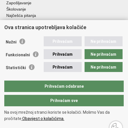
Zapošljavanje
Školovanje
Najčešća pitanja
Važne poveznice
Ova stranica upotrebljava kolačiće
Aplikacije
Prihvaćam
Ne prihvaćam
Nužni
EMN Nacionalna kontaktna točka za Republiku Hrvatsku
Policijske uprave
Prihvaćam
Ne prihvaćam
Funkcionalni
Policijska akademija
Muzej policije
Prihvaćam
Ne prihvaćam
Statistički
Zaklada policijske solidarnosti
Sindikati
Udruge
Prihvaćam odabrane
Dom zdravlja MUP-a
Prihvaćam sve
Povratak na vrh
Na ovoj mrežnoj stranci koriste se kolačići. Molimo Vas da
Copyright © 2026 Ministarstvo unutarnjih poslova Republike Hrvatske.
pročitate
Obavijest o kolačićima.
Uvjeti korištenja
.
Izjava o pristupačnosti
.