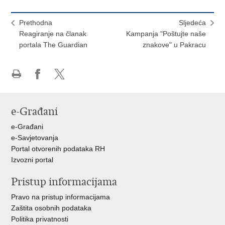
Prethodna
Sljedeća
Reagiranje na članak
Kampanja "Poštujte naše
portala The Guardian
znakove" u Pakracu
Ispiši
Podijeli
Podijeli
stranicu
na
na
Facebooku
X-
e-Građani
u
e-Građani
e-Savjetovanja
Portal otvorenih podataka RH
Izvozni portal
Pristup informacijama
Pravo na pristup informacijama
Zaštita osobnih podataka
Politika privatnosti