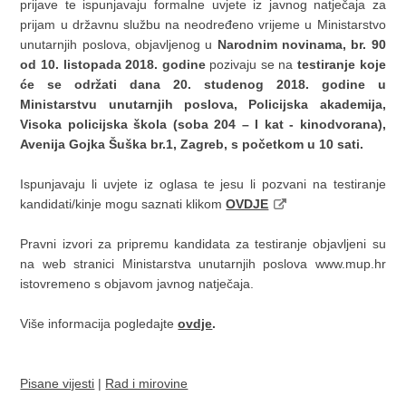
prijave te ispunjavaju formalne uvjete iz javnog natječaja za
prijam u državnu službu na neodređeno vrijeme u Ministarstvo
unutarnjih poslova, objavljenog u
Narodnim novinama, br. 90
od 10. listopada 2018. godine
pozivaju se na
testiranje koje
će se održati dana 20. studenog 2018. godine u
Ministarstvu unutarnjih poslova, Policijska akademija,
Visoka policijska škola (soba 204 – I kat - kinodvorana),
Avenija Gojka Šuška br.1, Zagreb, s početkom u 10 sati.
Ispunjavaju li uvjete iz oglasa te jesu li pozvani na testiranje
kandidati/kinje mogu saznati klikom
OVDJE
Pravni izvori za pripremu kandidata za testiranje objavljeni su
na web stranici Ministarstva unutarnjih poslova www.mup.hr
istovremeno s objavom javnog natječaja.
Više informacija pogledajte
ovdje
.
Pisane vijesti
|
Rad i mirovine