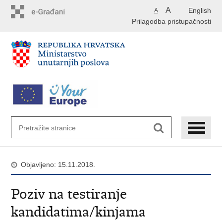
Preskoči
A
English
A
na
Prilagodba pristupačnosti
glavni
sadržaj
Objavljeno: 15.11.2018.
Poziv na testiranje
kandidatima/kinjama