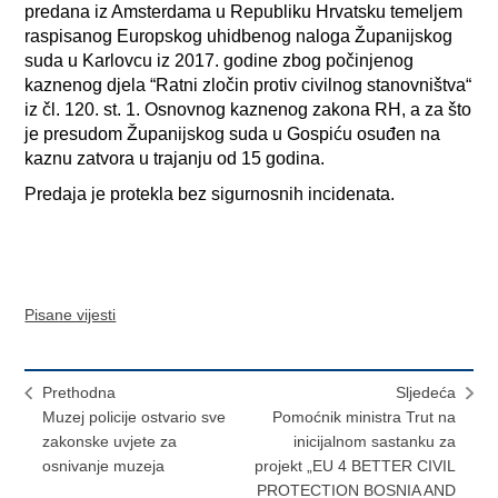
predana iz Amsterdama u Republiku Hrvatsku temeljem
raspisanog Europskog uhidbenog naloga Županijskog
suda u Karlovcu iz 2017. godine zbog počinjenog
kaznenog djela “Ratni zločin protiv civilnog stanovništva“
iz čl. 120. st. 1. Osnovnog kaznenog zakona RH, a za što
je presudom Županijskog suda u Gospiću osuđen na
kaznu zatvora u trajanju od 15 godina.
Predaja je protekla bez sigurnosnih incidenata.
Pisane vijesti
Prethodna
Sljedeća
Muzej policije ostvario sve
Pomoćnik ministra Trut na
zakonske uvjete za
inicijalnom sastanku za
osnivanje muzeja
projekt „EU 4 BETTER CIVIL
PROTECTION BOSNIA AND