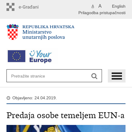
Preskoči
A
English
A
na
Prilagodba pristupačnosti
glavni
sadržaj
Objavljeno: 24.04.2019.
Predaja osobe temeljem EUN-a