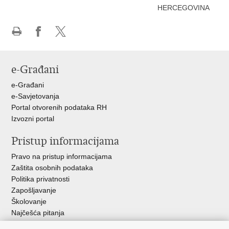
HERCEGOVINA
Ispiši
Podijeli
Podijeli
stranicu
na
na
Facebooku
X-
e-Građani
u
e-Građani
e-Savjetovanja
Portal otvorenih podataka RH
Izvozni portal
Pristup informacijama
Pravo na pristup informacijama
Zaštita osobnih podataka
Politika privatnosti
Zapošljavanje
Školovanje
Najčešća pitanja