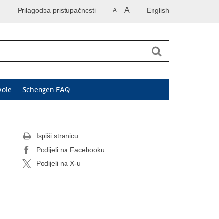
A
Prilagodba pristupačnosti
English
A
vole
Schengen FAQ
Ispiši stranicu
Podijeli na Facebooku
Podijeli na X-u