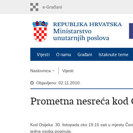
Preskoči
na
glavni
sadržaj
Vijesti
O nama
Građani
Istaknute teme
Naslovnica
Vijesti
Objavljeno: 02.11.2010.
Prometna nesreća kod 
Kod Osijeka 30. listopada oko 19.15 sati u mjestu Čem
jedna osoba poginula.