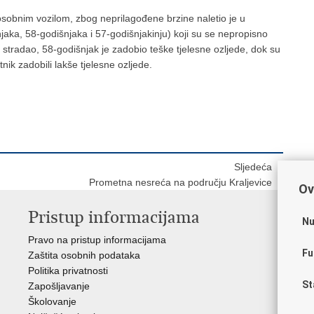
osobnim vozilom, zbog neprilagođene brzine naletio je u
ka, 58-godišnjaka i 57-godišnjakinju) koji su se nepropisno
o stradao, 58-godišnjak je zadobio teške tjelesne ozljede, dok su
tnik zadobili lakše tjelesne ozljede.
Sljedeća
Prometna nesreća na području Kraljevice
Ov
Pristup informacijama
V
Nu
Pravo na pristup informacijama
Apl
Fu
Zaštita osobnih podataka
EMN
Politika privatnosti
Pol
St
Zapošljavanje
Pol
Školovanje
Muz