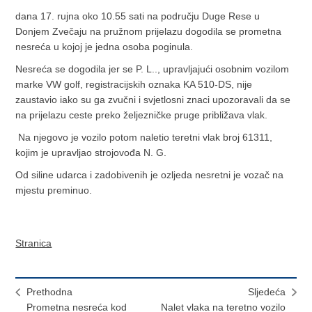
dana 17. rujna oko 10.55 sati na području Duge Rese u
Donjem Zvečaju na pružnom prijelazu dogodila se prometna
nesreća u kojoj je jedna osoba poginula.
Nesreća se dogodila jer se P. L.., upravljajući osobnim vozilom
marke VW golf, registracijskih oznaka KA 510-DS, nije
zaustavio iako su ga zvučni i svjetlosni znaci upozoravali da se
na prijelazu ceste preko željezničke pruge približava vlak.
Na njegovo je vozilo potom naletio teretni vlak broj 61311,
kojim je upravljao strojovođa N. G.
Od siline udarca i zadobivenih je ozljeda nesretni je vozač na
mjestu preminuo.
Stranica
Prethodna
Sljedeća
Prometna nesreća kod
Nalet vlaka na teretno vozilo