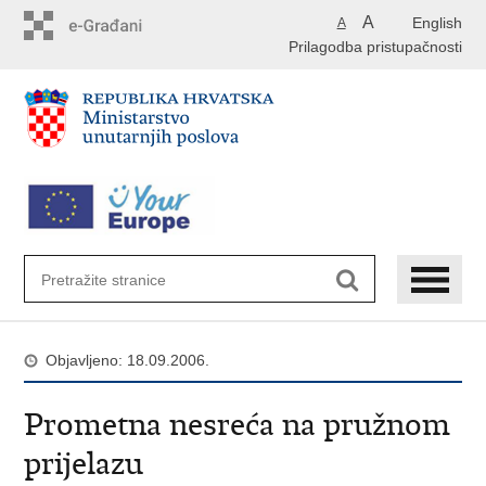
Preskoči
A
English
A
na
Prilagodba pristupačnosti
glavni
sadržaj
Objavljeno: 18.09.2006.
Prometna nesreća na pružnom
prijelazu