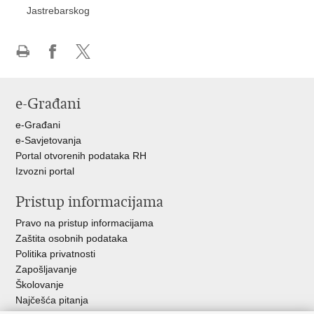
Jastrebarskog
Ispiši
Podijeli
Podijeli
stranicu
na
na
Facebooku
X-
e-Građani
u
e-Građani
e-Savjetovanja
Portal otvorenih podataka RH
Izvozni portal
Pristup informacijama
Pravo na pristup informacijama
Zaštita osobnih podataka
Politika privatnosti
Zapošljavanje
Školovanje
Najčešća pitanja