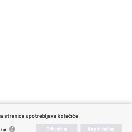
a stranica upotrebljava kolačiće
ažne poveznice
Prihvaćam
Ne prihvaćam
žni