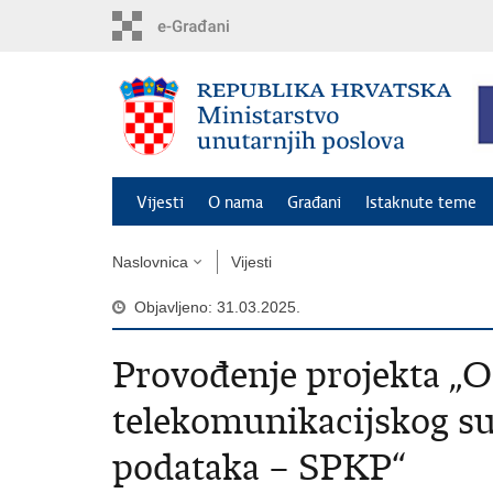
Preskoči
na
glavni
sadržaj
Vijesti
O nama
Građani
Istaknute teme
Naslovnica
Vijesti
Objavljeno: 31.03.2025.
Provođenje projekta „
telekomunikacijskog su
podataka – SPKP“