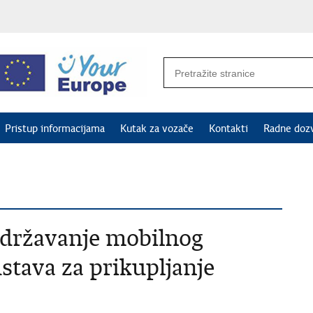
Pristup informacijama
Kutak za vozače
Kontakti
Radne doz
Održavanje mobilnog
stava za prikupljanje