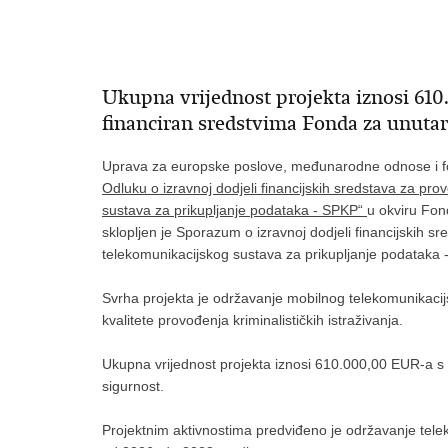
Ukupna vrijednost projekta iznosi 61
financiran sredstvima Fonda za unutar
Uprava za europske poslove, međunarodne odnose i fo
Odluku o izravnoj dodjeli financijskih sredstava za p
sustava za prikupljanje podataka - SPKP“
u okviru Fon
sklopljen je Sporazum o izravnoj dodjeli financijskih 
telekomunikacijskog sustava za prikupljanje podataka 
Svrha projekta je održavanje mobilnog telekomunikacij
kvalitete provođenja kriminalističkih istraživanja.
Ukupna vrijednost projekta iznosi 610.000,00 EUR-a s
sigurnost.
Projektnim aktivnostima predviđeno je održavanje tele