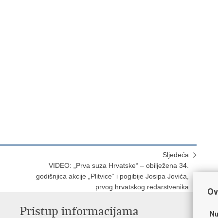
Sljedeća
VIDEO: „Prva suza Hrvatske“ – obilježena 34.
godišnjica akcije „Plitvice“ i pogibije Josipa Jovića,
prvog hrvatskog redarstvenika
Ov
Pristup informacijama
V
Nu