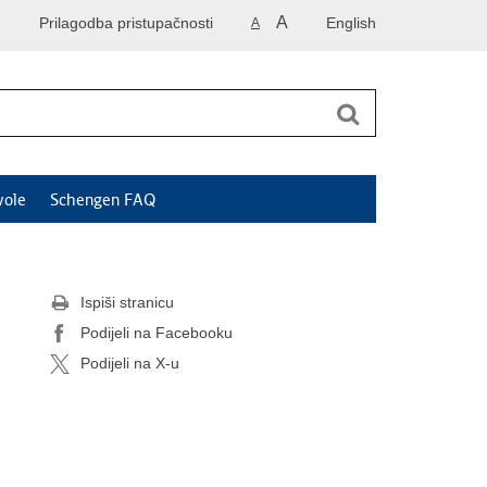
A
Prilagodba pristupačnosti
English
A
vole
Schengen FAQ
Ispiši stranicu
Podijeli na Facebooku
Podijeli na X-u