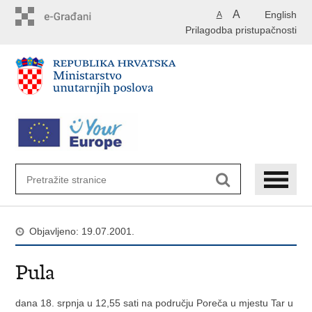
Preskoči
A
English
A
na
Prilagodba pristupačnosti
glavni
sadržaj
Objavljeno: 19.07.2001.
Pula
dana 18. srpnja u 12,55 sati na području Poreča u mjestu Tar u