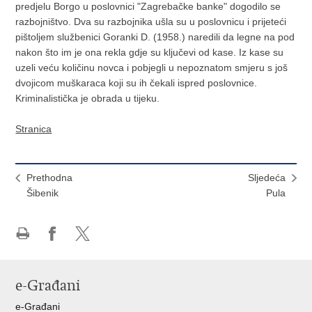
predjelu Borgo u poslovnici "Zagrebačke banke" dogodilo se
razbojništvo. Dva su razbojnika ušla su u poslovnicu i prijeteći
pištoljem službenici Goranki D. (1958.) naredili da legne na pod
nakon što im je ona rekla gdje su ključevi od kase. Iz kase su
uzeli veću količinu novca i pobjegli u nepoznatom smjeru s još
dvojicom muškaraca koji su ih čekali ispred poslovnice.
Kriminalistička je obrada u tijeku.
Stranica
Prethodna
Sljedeća
Šibenik
Pula
Ispiši
Podijeli
Podijeli
stranicu
na
na
Facebooku
X-
e-Građani
u
e-Građani