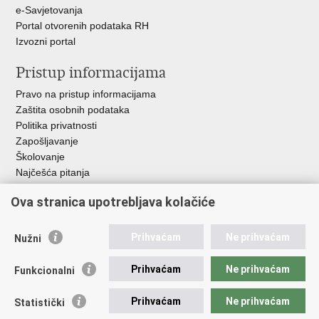
e-Savjetovanja
Portal otvorenih podataka RH
Izvozni portal
Pristup informacijama
Pravo na pristup informacijama
Zaštita osobnih podataka
Politika privatnosti
Zapošljavanje
Školovanje
Najčešća pitanja
Ova stranica upotrebljava kolačiće
Važne poveznice
Aplikacije
Prihvaćam
Ne prihvaćam
Nužni
EMN Nacionalna kontaktna točka za Republiku Hrvatsku
Policijske uprave
Prihvaćam
Ne prihvaćam
Funkcionalni
Policijska akademija
Muzej policije
Prihvaćam
Ne prihvaćam
Statistički
Zaklada policijske solidarnosti