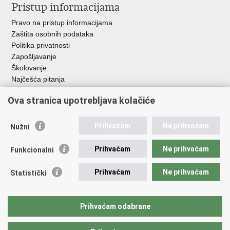
Pristup informacijama
Pravo na pristup informacijama
Zaštita osobnih podataka
Politika privatnosti
Zapošljavanje
Školovanje
Najčešća pitanja
Ova stranica upotrebljava kolačiće
Važne poveznice
Aplikacije
Prihvaćam
Ne prihvaćam
Nužni
EMN Nacionalna kontaktna točka za Republiku Hrvatsku
Policijske uprave
Prihvaćam
Ne prihvaćam
Funkcionalni
Policijska akademija
Muzej policije
Prihvaćam
Ne prihvaćam
Statistički
Zaklada policijske solidarnosti
Sindikati
Udruge
Prihvaćam odabrane
Dom zdravlja MUP-a