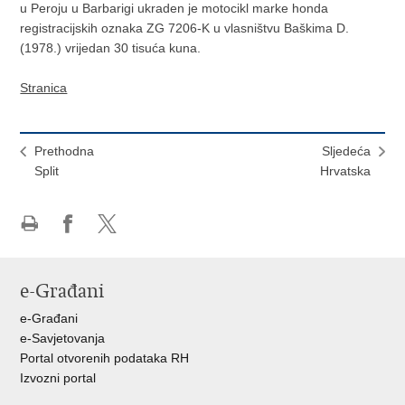
u Peroju u Barbarigi ukraden je motocikl marke honda
registracijskih oznaka ZG 7206-K u vlasništvu Baškima D.
(1978.) vrijedan 30 tisuća kuna.
Stranica
Prethodna
Sljedeća
Split
Hrvatska
Ispiši
Podijeli
Podijeli
stranicu
na
na
Facebooku
X-
e-Građani
u
e-Građani
e-Savjetovanja
Portal otvorenih podataka RH
Izvozni portal