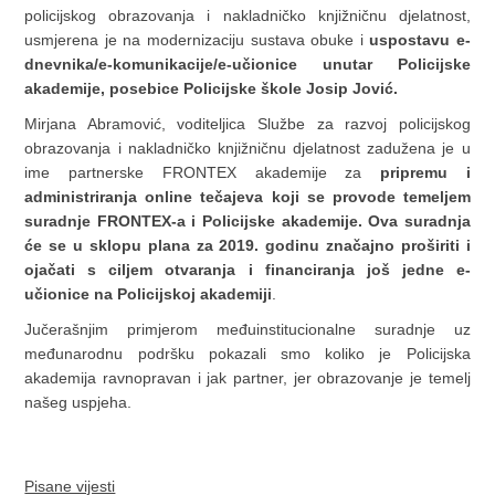
policijskog obrazovanja i nakladničko knjižničnu djelatnost,
usmjerena je na modernizaciju sustava obuke i
uspostavu e-
dnevnika/e-komunikacije/e-učionice unutar Policijske
akademije, posebice Policijske škole Josip Jović.
Mirjana Abramović, voditeljica Službe za razvoj policijskog
obrazovanja i nakladničko knjižničnu djelatnost zadužena je u
ime partnerske FRONTEX akademije za
pripremu i
administriranja online tečajeva koji se provode temeljem
suradnje FRONTEX-a i Policijske akademije. Ova suradnja
će se u sklopu plana za 2019. godinu značajno proširiti i
ojačati s ciljem otvaranja i financiranja još jedne e-
učionice na Policijskoj akademiji
.
Jučerašnjim primjerom međuinstitucionalne suradnje uz
međunarodnu podršku pokazali smo koliko je Policijska
akademija ravnopravan i jak partner, jer obrazovanje je temelj
našeg uspjeha.
Pisane vijesti