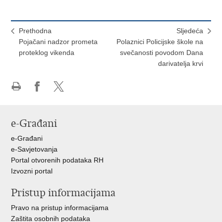
Prethodna
Sljedeća
Pojačani nadzor prometa
Polaznici Policijske škole na
proteklog vikenda
svečanosti povodom Dana
darivatelja krvi
Ispiši
Podijeli
Podijeli
stranicu
na
na
Facebooku
X-
e-Građani
u
e-Građani
e-Savjetovanja
Portal otvorenih podataka RH
Izvozni portal
Pristup informacijama
Pravo na pristup informacijama
Zaštita osobnih podataka