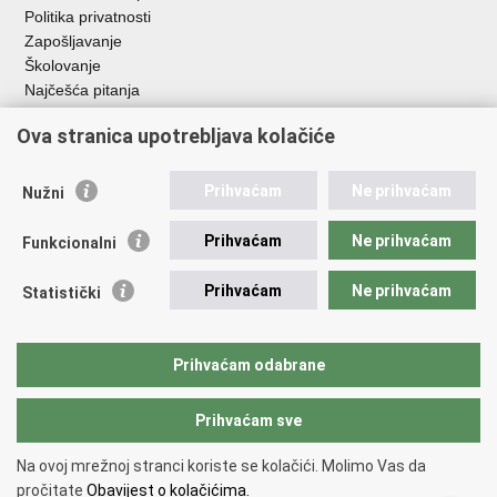
Politika privatnosti
Zapošljavanje
Školovanje
Najčešća pitanja
Ova stranica upotrebljava kolačiće
Važne poveznice
Aplikacije
Prihvaćam
Ne prihvaćam
Nužni
EMN Nacionalna kontaktna točka za Republiku Hrvatsku
Policijske uprave
Prihvaćam
Ne prihvaćam
Funkcionalni
Policijska akademija
Muzej policije
Prihvaćam
Ne prihvaćam
Statistički
Zaklada policijske solidarnosti
Sindikati
Udruge
Prihvaćam odabrane
Dom zdravlja MUP-a
Prihvaćam sve
Povratak na vrh
Na ovoj mrežnoj stranci koriste se kolačići. Molimo Vas da
Copyright © 2026 Ministarstvo unutarnjih poslova Republike Hrvatske.
pročitate
Obavijest o kolačićima.