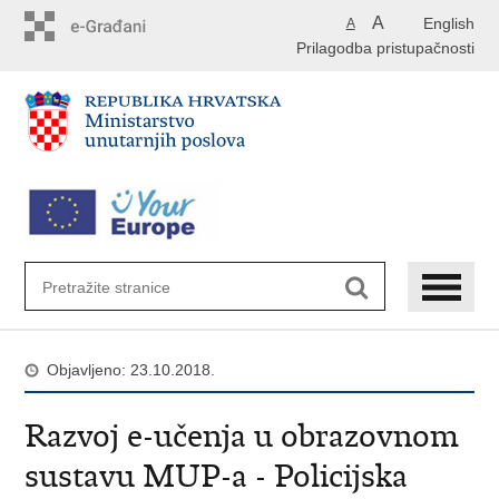
Preskoči
A
English
A
na
Prilagodba pristupačnosti
glavni
sadržaj
Objavljeno: 23.10.2018.
Razvoj e-učenja u obrazovnom
sustavu MUP-a - Policijska