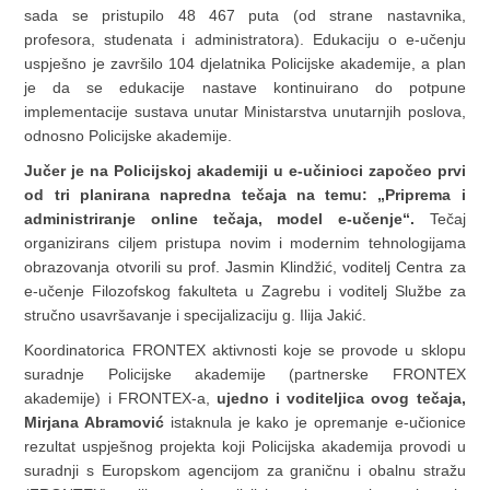
sada se pristupilo 48 467 puta (od strane nastavnika,
profesora, studenata i administratora). Edukaciju o e-učenju
uspješno je završilo 104 djelatnika Policijske akademije, a plan
je da se edukacije nastave kontinuirano do potpune
implementacije sustava unutar Ministarstva unutarnjih poslova,
odnosno Policijske akademije.
Jučer je na Policijskoj akademiji u e-učinioci započeo prvi
od tri planirana napredna tečaja na temu: „Priprema i
administriranje online tečaja, model e-učenje“.
Tečaj
organizirans ciljem pristupa novim i modernim tehnologijama
obrazovanja otvorili su prof. Jasmin Klindžić, voditelj Centra za
e-učenje Filozofskog fakulteta u Zagrebu i voditelj Službe za
stručno usavršavanje i specijalizaciju g. Ilija Jakić.
Koordinatorica FRONTEX aktivnosti koje se provode u sklopu
suradnje Policijske akademije (partnerske FRONTEX
akademije) i FRONTEX-a,
ujedno i voditeljica ovog tečaja,
Mirjana Abramović
istaknula je kako je opremanje e-učionice
rezultat uspješnog projekta koji Policijska akademija provodi u
suradnji s Europskom agencijom za graničnu i obalnu stražu