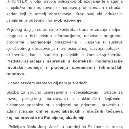
(FRONTEX) u cilju razvoja policijskog obrazovanja te ulaganja
u cjeloživotno obrazovanje i nadasve profesionalan i stručan
kadar koji je temelj obrazovanja. Kroz ovaj vid edukacije
usmjeren je posebno i na
e-obrazovanje.
Prijedlog daljnje suradnje je konkretan transfer znanja s ciljem
ulaganja u brži pristup informacijama, nastavne programe,
programe unaprjeđenja obrazovanja i ulaganja u sustave
cjeloživotnog obrazovanja i profesionalnog razvoja policijskih
službenika, kao i budućih policijskih službenika-vježbenika.
Predstavlja
značajan napredak u kontekstu modernizacije
hrvatske policije i praćenja suvremenih tehnoloških
trendova.
U nadolazećem vremenu cilj nam je sljedeći:
Služba za stručno usavršavanje i specijalizaciju i Služba za
razvoj policijskog obrazovanja i nakladničko knjižničnu
djelatnost posebice su usmjereni na pripremu, provedbu i
administriranje
online specijalističkih i stručnih tečajeva
koji se provode na Policijskoj akademiji.
Policijska škola Josip Jović, u suradnji sa Službom za razvoj