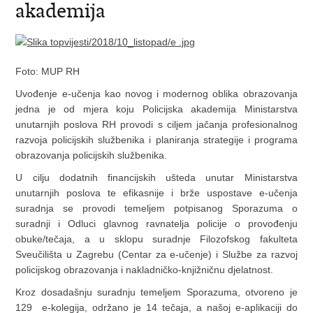
akademija
Foto: MUP RH
Uvođenje e-učenja kao novog i modernog oblika obrazovanja
jedna je od mjera koju Policijska akademija Ministarstva
unutarnjih poslova RH provodi s ciljem jačanja profesionalnog
razvoja policijskih službenika i planiranja strategije i programa
obrazovanja policijskih službenika.
U cilju dodatnih financijskih ušteda unutar Ministarstva
unutarnjih poslova te efikasnije i brže uspostave e-učenja
suradnja se provodi temeljem potpisanog Sporazuma o
suradnji i Odluci glavnog ravnatelja policije o provođenju
obuke/tečaja, a u sklopu suradnje Filozofskog fakulteta
Sveučilišta u Zagrebu (Centar za e-učenje) i Službe za razvoj
policijskog obrazovanja i nakladničko-knjižničnu djelatnost.
Kroz dosadašnju suradnju temeljem Sporazuma, otvoreno je
129 e-kolegija, održano je 14 tečaja, a našoj e-aplikaciji do