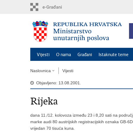
Preskoči
na
glavni
sadržaj
Vijesti
O nama
Građani
Istaknute teme
Naslovnica
Vijesti
Objavljeno: 13.08.2001.
Rijeka
dana 11./12. kolovoza između 23 i 8,20 sati na područj
marke audi 80 austrijskih registracijskih oznaka GB-6D
vrijedan 70 tisuća kuna.