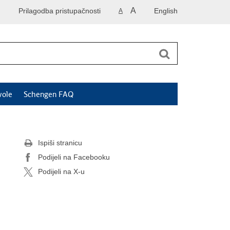
A
Prilagodba pristupačnosti
English
A
vole
Schengen FAQ
Ispiši stranicu
Podijeli na Facebooku
Podijeli na X-u