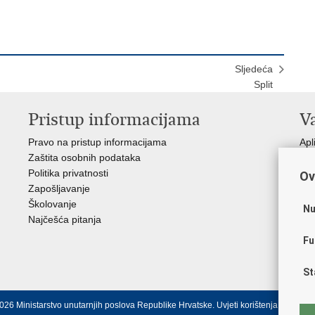
Sljedeća
Split
Pristup informacijama
V
Pravo na pristup informacijama
Apl
Zaštita osobnih podataka
EMN
Politika privatnosti
Pol
Ov
Zapošljavanje
Pol
Školovanje
Muz
Nu
Najčešća pitanja
Zak
Sin
Fu
Ud
Dom
St
026 Ministarstvo unutarnjih poslova Republike Hrvatske.
Uvjeti korištenja
.
Izjava o 