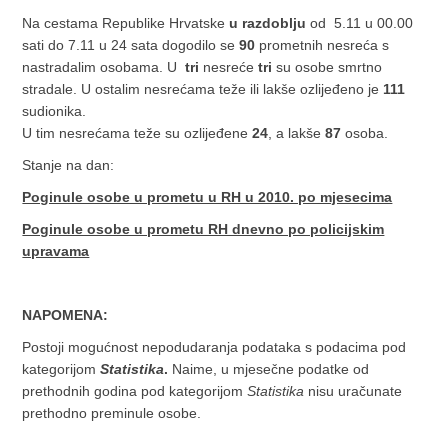
Na cestama Republike Hrvatske
u razdoblju
od 5.11 u 00.00
sati do 7.11 u 24 sata dogodilo se
90
prometnih nesreća s
nastradalim osobama. U
tri
nesreće
tri
su osobe smrtno
stradale. U ostalim nesrećama teže ili lakše ozlijeđeno je
111
sudionika.
U tim nesrećama teže su ozlijeđene
24
, a lakše
87
osoba.
Stanje na dan:
Poginule osobe u prometu u RH u 2010. po mjesecima
Poginule osobe u prometu RH dnevno po policijskim
upravama
NAPOMENA:
Postoji mogućnost nepodudaranja podataka s podacima pod
kategorijom
Statistika
.
Naime, u mjesečne podatke od
prethodnih godina pod kategorijom
Statistika
nisu uračunate
prethodno preminule osobe.