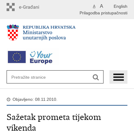
Preskoči
A
English
A
na
Prilagodba pristupačnosti
glavni
sadržaj
Objavljeno: 08.11.2010.
Sažetak prometa tijekom
vikenda