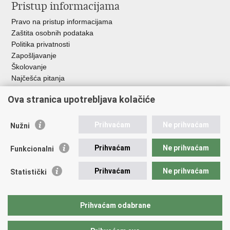
Pristup informacijama
Pravo na pristup informacijama
Zaštita osobnih podataka
Politika privatnosti
Zapošljavanje
Školovanje
Najčešća pitanja
Ova stranica upotrebljava kolačiće
Važne poveznice
Aplikacije
Prihvaćam
Ne prihvaćam
Nužni
EMN Nacionalna kontaktna točka za Republiku Hrvatsku
Policijske uprave
Prihvaćam
Ne prihvaćam
Funkcionalni
Policijska akademija
Muzej policije
Prihvaćam
Ne prihvaćam
Statistički
Zaklada policijske solidarnosti
Sindikati
Udruge
Prihvaćam odabrane
Dom zdravlja MUP-a