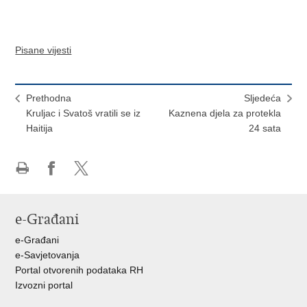
Pisane vijesti
Prethodna
Sljedeća
Kruljac i Svatoš vratili se iz
Kaznena djela za protekla
Haitija
24 sata
Ispiši
Podijeli
Podijeli
stranicu
na
na
Facebooku
X-
e-Građani
u
e-Građani
e-Savjetovanja
Portal otvorenih podataka RH
Izvozni portal