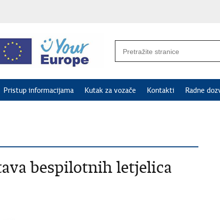
Pristup informacijama
Kutak za vozače
Kontakti
Radne doz
ava bespilotnih letjelica