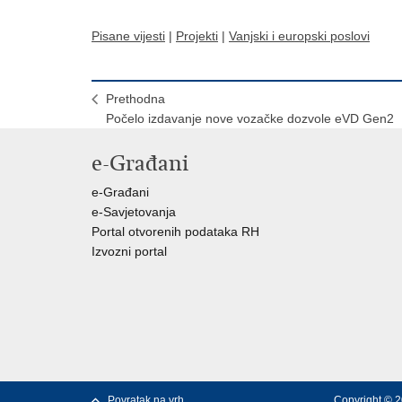
Pisane vijesti
|
Projekti
|
Vanjski i europski poslovi
Prethodna
Počelo izdavanje nove vozačke dozvole eVD Gen2
e-Građani
e-Građani
e-Savjetovanja
Portal otvorenih podataka RH
Izvozni portal
Povratak na vrh
Copyright © 2