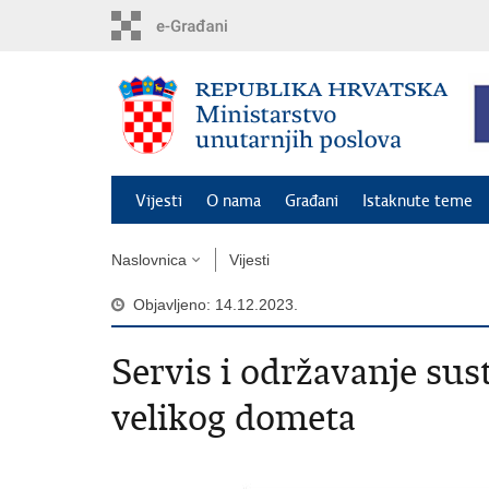
Preskoči
na
glavni
sadržaj
Vijesti
O nama
Građani
Istaknute teme
Naslovnica
Vijesti
Objavljeno: 14.12.2023.
Servis i održavanje sust
velikog dometa