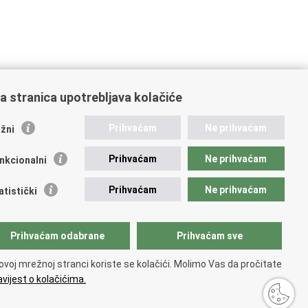
a stranica upotrebljava kolačiće
ažne poveznice
Prihvaćam
Ne prihvaćam
žni
ikacije
Prihvaćam
Ne prihvaćam
nkcionalni
 Nacionalna kontaktna točka za Republiku Hrvatsku
icijske uprave
Prihvaćam
Ne prihvaćam
atistički
icijska akademija
ej policije
lada policijske solidarnosti
Prihvaćam odabrane
Prihvaćam sve
dikati
ruge
ovoj mrežnoj stranci koriste se kolačići. Molimo Vas da pročitate
 zdravlja MUP-a
vijest o kolačićima.
pristupačnosti
.