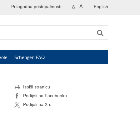
A
Prilagodba pristupačnosti
English
A
vole
Schengen FAQ
Ispiši stranicu
Podijeli na Facebooku
Podijeli na X-u