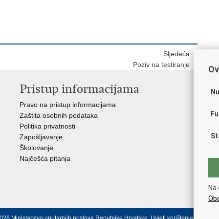
Sljedeća
Poziv na testiranje
Ov
Pristup informacijama
V
Nu
Pravo na pristup informacijama
Apl
Fu
Zaštita osobnih podataka
EMN
Politika privatnosti
Pol
St
Zapošljavanje
Pol
Školovanje
Muz
Najčešća pitanja
Zak
Sin
Ud
Na 
Dom
Oba
026 Ministarstvo unutarnjih poslova Republike Hrvatske.
Uvjeti korištenja
.
Izjava o 