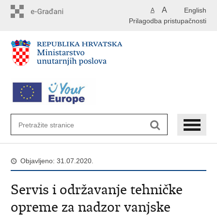
Preskoči
A
English
A
na
Prilagodba pristupačnosti
glavni
sadržaj
Objavljeno: 31.07.2020.
Servis i održavanje tehničke
opreme za nadzor vanjske