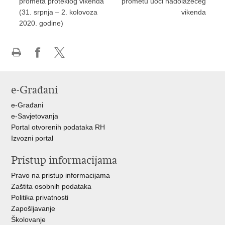
prometa proteklog vikenda
prometu uoči nadolazećeg
(31. srpnja – 2. kolovoza
vikenda
2020. godine)
Ispiši
Podijeli
Podijeli
stranicu
na
na
Facebooku
X-
e-Građani
u
e-Građani
e-Savjetovanja
Portal otvorenih podataka RH
Izvozni portal
Pristup informacijama
Pravo na pristup informacijama
Zaštita osobnih podataka
Politika privatnosti
Zapošljavanje
Školovanje